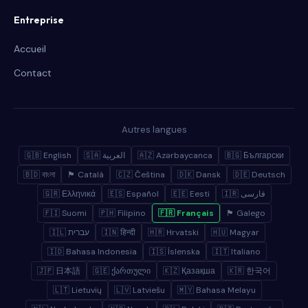
Entreprise
Accueil
Contact
Autres langues
🇬🇧 English
🇸🇦 العربية
🇦🇿 Azərbaycanca
🇧🇬 Български
🇧🇩 বাংলা
🏴 Català
🇨🇿 Čeština
🇩🇰 Dansk
🇩🇪 Deutsch
🇬🇷 Ελληνικά
🇪🇸 Español
🇪🇪 Eesti
🇮🇷 فارسی
🇫🇮 Suomi
🇵🇭 Filipino
🇫🇷 Français
🏴 Galego
🇮🇱 עברית
🇮🇳 हिन्दी
🇭🇷 Hrvatski
🇭🇺 Magyar
🇮🇩 Bahasa Indonesia
🇮🇸 Íslenska
🇮🇹 Italiano
🇯🇵 日本語
🇬🇪 ქართული
🇰🇿 Қазақша
🇰🇷 한국어
🇱🇹 Lietuvių
🇱🇻 Latviešu
🇲🇾 Bahasa Melayu