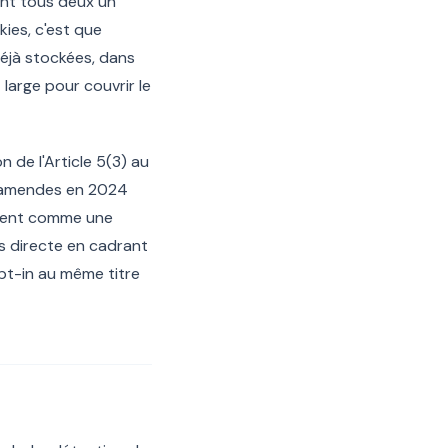
gent tous deux un
kies, c'est que
déjà stockées, dans
large pour couvrir le
n de l'Article 5(3) au
 d'amendes en 2024
ement comme une
us directe en cadrant
pt-in au même titre