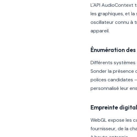
L'API AudioContext tr
les graphiques, et la
oscillateur connu à 
appareil.
Énumération des 
Différents systèmes d
Sonder la présence o
polices candidates — 
personnalisé leur en
Empreinte digit
WebGL expose les ca
fournisseur, de la c