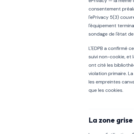
ePrivacy — la même di
consentement préalabl
l'ePrivacy 5(3) couvr
l'équipement termina
sondage de l'état de 
L'EDPB a confirmé cet
suivi non-cookie, et 
ont cité les bibliot
violation primaire. L
les empreintes canv
que les cookies.
La zone grise 