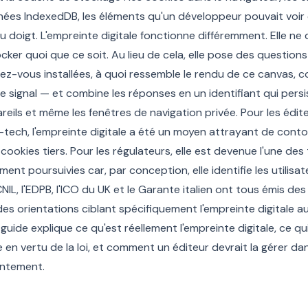
ées IndexedDB, les éléments qu'un développeur pouvait voir 
u doigt. L'empreinte digitale fonctionne différemment. Elle n
cker quoi que ce soit. Au lieu de cela, elle pose des question
vez-vous installées, à quoi ressemble le rendu de ce canvas,
ce signal — et combine les réponses en un identifiant qui persi
reils et même les fenêtres de navigation privée. Pour les édite
-tech, l'empreinte digitale a été un moyen attrayant de conto
cookies tiers. Pour les régulateurs, elle est devenue l'une des
ment poursuivies car, par conception, elle identifie les utilisat
IL, l'EDPB, l'ICO du UK et le Garante italien ont tous émis des
des orientations ciblant spécifiquement l'empreinte digitale 
 guide explique ce qu'est réellement l'empreinte digitale, ce
e en vertu de la loi, et comment un éditeur devrait la gérer d
entement.