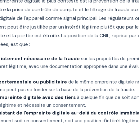
d'empreinte digitale le plus contesté est la prévention de la fr
tre la prise de contrôle de compte et le filtrage de fraude a
digitale de l'appareil comme signal principal. Les régulateurs
ent peut être justifiée par un intérêt légitime plutôt que par
te et la portée est étroite. La position de la CNIL, reprise par
es, est que :
rictement nécessaire de la fraude
sur les propriétés de premi
érêt légitime, avec une documentation appropriée dans une évalu
mportementale ou publicitaire
de la même empreinte digitale n
 peut pas se fonder sur la base de la prévention de la fraude.
empreinte digitale avec des tiers
à quelque fin que ce soit so
 légitime et nécessite un consentement.
istant de l'empreinte digitale au-delà du contrôle immédi
ement soit un consentement, soit une position d'intérêt légitim