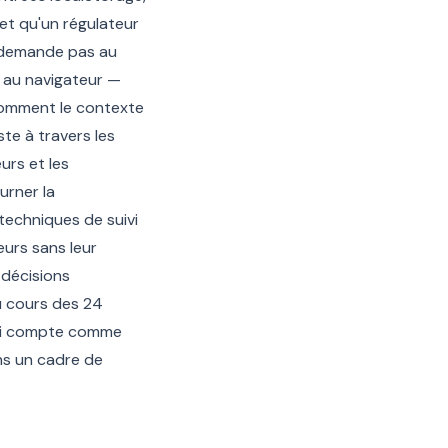
et qu'un régulateur
e demande pas au
s au navigateur —
 comment le contexte
ste à travers les
urs et les
urner la
 techniques de suivi
eurs sans leur
 décisions
au cours des 24
 qui compte comme
ans un cadre de