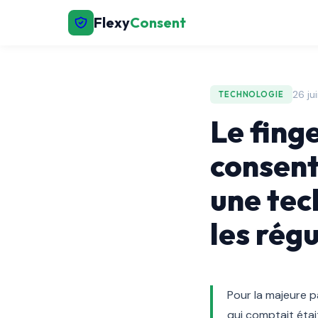
Flexy
Consent
26 ju
TECHNOLOGIE
Le fing
consent
une tec
les rég
Pour la majeure pa
qui comptait étai