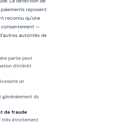
aude. La détection de
ux paiements reposent
 ont reconnu qu'une
 le consentement —
 d'autres autorités de
ère partie peut
ation d'intérêt
écessite un
rt généralement du
at de fraude
e très étroitement