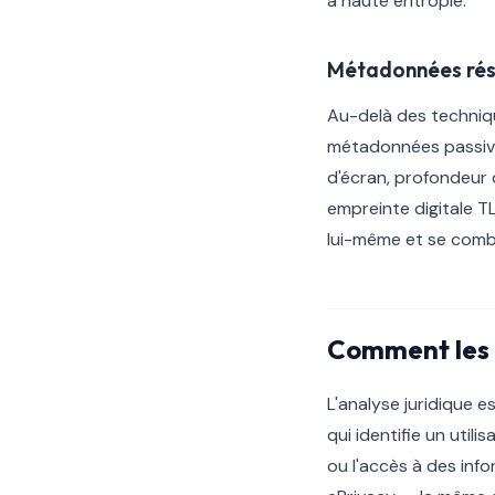
à haute entropie.
Métadonnées rés
Au-delà des techniqu
métadonnées passives
d'écran, profondeur 
empreinte digitale T
lui-même et se combi
Comment les r
L'analyse juridique es
qui identifie un util
ou l'accès à des info