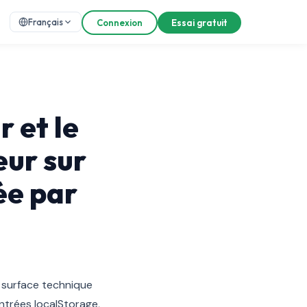
Français
Connexion
Essai gratuit
 et le
eur sur
ée par
la surface technique
entrées localStorage,