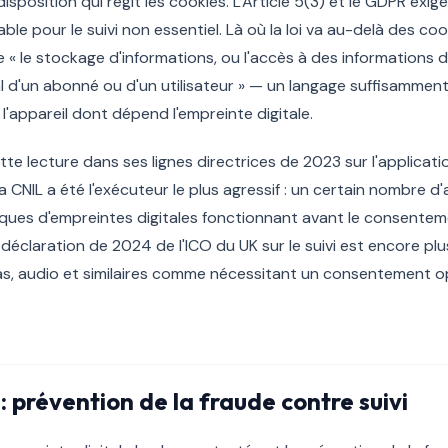
sposition qui régit les cookies. L'Article 5(3) et le GDPR exi
e pour le suivi non essentiel. Là où la loi va au-delà des coo
e « le stockage d'informations, ou l'accès à des informations 
l d'un abonné ou d'un utilisateur » — un langage suffisamment 
l'appareil dont dépend l'empreinte digitale.
te lecture dans ses lignes directrices de 2023 sur l'applicatio
la CNIL a été l'exécuteur le plus agressif : un certain nombre
hèques d'empreintes digitales fonctionnant avant le consent
a déclaration de 2024 de l'ICO du UK sur le suivi est encore pl
as, audio et similaires comme nécessitant un consentement o
: prévention de la fraude contre suivi