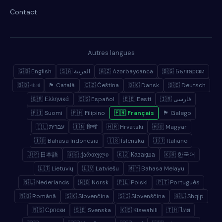
Contact
Autres langues
🇬🇧 English
🇸🇦 العربية
🇦🇿 Azərbaycanca
🇧🇬 Български
🇧🇩 বাংলা
🏴 Català
🇨🇿 Čeština
🇩🇰 Dansk
🇩🇪 Deutsch
🇬🇷 Ελληνικά
🇪🇸 Español
🇪🇪 Eesti
🇮🇷 فارسی
🇫🇮 Suomi
🇵🇭 Filipino
🇫🇷 Français
🏴 Galego
🇮🇱 עברית
🇮🇳 हिन्दी
🇭🇷 Hrvatski
🇭🇺 Magyar
🇮🇩 Bahasa Indonesia
🇮🇸 Íslenska
🇮🇹 Italiano
🇯🇵 日本語
🇬🇪 ქართული
🇰🇿 Қазақша
🇰🇷 한국어
🇱🇹 Lietuvių
🇱🇻 Latviešu
🇲🇾 Bahasa Melayu
🇳🇱 Nederlands
🇳🇴 Norsk
🇵🇱 Polski
🇵🇹 Português
🇷🇴 Română
🇸🇰 Slovenčina
🇸🇮 Slovenščina
🇦🇱 Shqip
🇷🇸 Српски
🇸🇪 Svenska
🇰🇪 Kiswahili
🇹🇭 ไทย