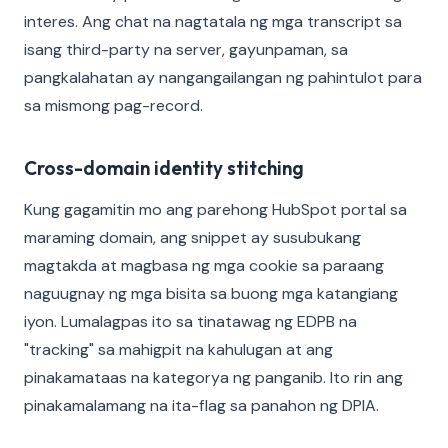
interes. Ang chat na nagtatala ng mga transcript sa
isang third-party na server, gayunpaman, sa
pangkalahatan ay nangangailangan ng pahintulot para
sa mismong pag-record.
Cross-domain identity stitching
Kung gagamitin mo ang parehong HubSpot portal sa
maraming domain, ang snippet ay susubukang
magtakda at magbasa ng mga cookie sa paraang
naguugnay ng mga bisita sa buong mga katangiang
iyon. Lumalagpas ito sa tinatawag ng EDPB na
"tracking" sa mahigpit na kahulugan at ang
pinakamataas na kategorya ng panganib. Ito rin ang
pinakamalamang na ita-flag sa panahon ng DPIA.