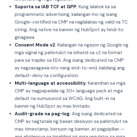
Suporta sa IAB TCF at GPP.
Kung lalahok ka sa
programmatic advertising, kailangan mo ng isang
Google-certified na CMP na naglalabas ng valid na TC
string. Ang native na banner ng HubSpot ay hindi ito
ginagawa.
Consent Mode v2.
Kailangan na ngayon ng Google ng
mga signal ng pahintulot na inihatid sa v2 na format
para sa trapiko sa EEA. Ang isang dedicated na CMP
ay nagsasagawa nito nang end-to-end, kabilang ang
default-deny na configuration.
Multi-language at accessibility.
Karamihan sa mga
CMP ay nagpapadala ng 30+ language pack at mga
default na sumusunod sa WCAG. Ang built-in na
banner ng HubSpot ay mas limitado.
Audit-grade na pag-log.
Ang isang dedicated na
CMP ay nagtatala ng bawat desisyon sa pahintulot na
may timestamp, bersyon ng banner, at pagpipilian —
ang ebidensya na hinahiling ng mga regulator sa mga