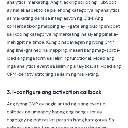
analytics, marketing. Ang tracking script ng HubSpot
ay nakakaapekto sa parehong kategorya ng analytics
at marketing dahil sa integrasyon ng CRM. Ang
konserbatibong mapping ay i-gate ang buong snippet
sa likod ng kategorya ng marketing, na siyang pinaka-
mahigpit na timba. Kung pinapayagan ng iyong CMP
ang fine-grained na mapping, maaari kang mag-split: i-
load ang mga form sa ilalim ng functional, i-load ang
mga analytics event sa ilalim ng analytics, at i-load ang
CRM identity stitching sa ilalim ng marketing.
3. I-configure ang activation callback
Ang iyong CMP ay naglalantad ng isang event o
callback na umaapoy kapag ang isang user ay
nagbigay ng pahintulot para sa isang kategorya. Sa
callback na iyon, i-rewrite ang type attribute ng