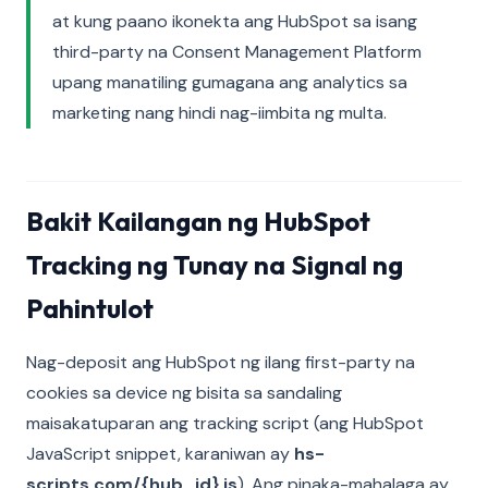
at kung paano ikonekta ang HubSpot sa isang
third-party na Consent Management Platform
upang manatiling gumagana ang analytics sa
marketing nang hindi nag-iimbita ng multa.
Bakit Kailangan ng HubSpot
Tracking ng Tunay na Signal ng
Pahintulot
Nag-deposit ang HubSpot ng ilang first-party na
cookies sa device ng bisita sa sandaling
maisakatuparan ang tracking script (ang HubSpot
JavaScript snippet, karaniwan ay
hs-
scripts.com/{hub_id}.js
). Ang pinaka-mahalaga ay