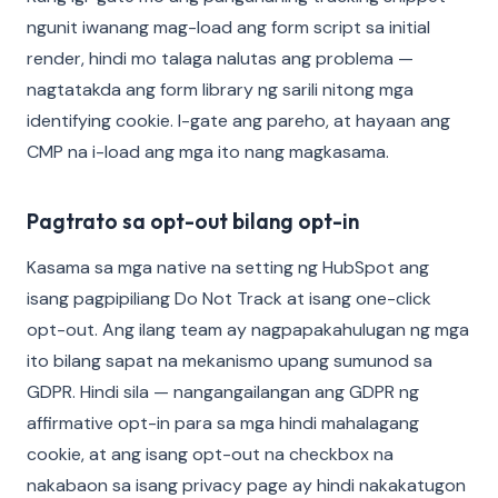
ngunit iwanang mag-load ang form script sa initial
render, hindi mo talaga nalutas ang problema —
nagtatakda ang form library ng sarili nitong mga
identifying cookie. I-gate ang pareho, at hayaan ang
CMP na i-load ang mga ito nang magkasama.
Pagtrato sa opt-out bilang opt-in
Kasama sa mga native na setting ng HubSpot ang
isang pagpipiliang Do Not Track at isang one-click
opt-out. Ang ilang team ay nagpapakahulugan ng mga
ito bilang sapat na mekanismo upang sumunod sa
GDPR. Hindi sila — nangangailangan ang GDPR ng
affirmative opt-in para sa mga hindi mahalagang
cookie, at ang isang opt-out na checkbox na
nakabaon sa isang privacy page ay hindi nakakatugon