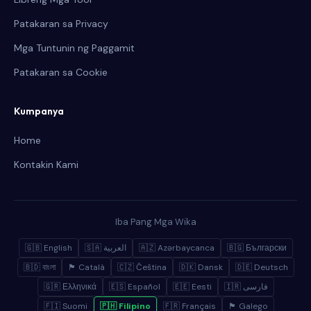
Patakaran sa Privacy
Mga Tuntunin ng Paggamit
Patakaran sa Cookie
Kumpanya
Home
Kontakin Kami
Iba Pang Mga Wika
🇬🇧 English
🇸🇦 العربية
🇦🇿 Azərbaycanca
🇧🇬 Български
🇧🇩 বাংলা
🏴 Català
🇨🇿 Čeština
🇩🇰 Dansk
🇩🇪 Deutsch
🇬🇷 Ελληνικά
🇪🇸 Español
🇪🇪 Eesti
🇮🇷 فارسی
🇫🇮 Suomi
🇵🇭 Filipino
🇫🇷 Français
🏴 Galego