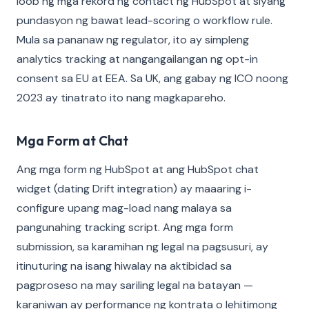
loob ng mga rekord ng contact ng HubSpot at siyang
pundasyon ng bawat lead-scoring o workflow rule.
Mula sa pananaw ng regulator, ito ay simpleng
analytics tracking at nangangailangan ng opt-in
consent sa EU at EEA. Sa UK, ang gabay ng ICO noong
2023 ay tinatrato ito nang magkapareho.
Mga Form at Chat
Ang mga form ng HubSpot at ang HubSpot chat
widget (dating Drift integration) ay maaaring i-
configure upang mag-load nang malaya sa
pangunahing tracking script. Ang mga form
submission, sa karamihan ng legal na pagsusuri, ay
itinuturing na isang hiwalay na aktibidad sa
pagproseso na may sariling legal na batayan —
karaniwan ay performance ng kontrata o lehitimong