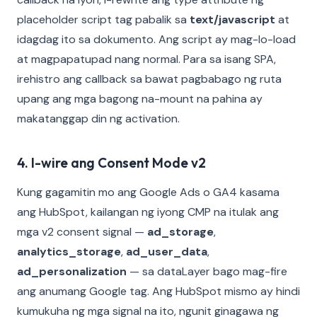
placeholder script tag pabalik sa
text/javascript
at
idagdag ito sa dokumento. Ang script ay mag-lo-load
at magpapatupad nang normal. Para sa isang SPA,
irehistro ang callback sa bawat pagbabago ng ruta
upang ang mga bagong na-mount na pahina ay
makatanggap din ng activation.
4. I-wire ang Consent Mode v2
Kung gagamitin mo ang Google Ads o GA4 kasama
ang HubSpot, kailangan ng iyong CMP na itulak ang
mga v2 consent signal —
ad_storage
,
analytics_storage
,
ad_user_data
,
ad_personalization
— sa dataLayer bago mag-fire
ang anumang Google tag. Ang HubSpot mismo ay hindi
kumukuha ng mga signal na ito, ngunit ginagawa ng