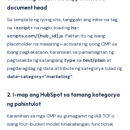
document head
Sa template ng iyong site, tanggalin ang inline na tag
na
<script>
na naglo-load ng
hs-
scripts.com/{hub_id}.js
. Palitan ito ng isang
placeholder na maaaring i-activate ng iyong CMP sa
ibang pagkakataon, karaniwan sa pamamagitan ng
pagtatakda ng katangiang
type
sa
text/plain
at
pagdaragdag ng data attribute ng kategorya tulad ng
data-category="marketing"
.
2. I-map ang HubSpot sa tamang kategorya
ng pahintulot
Karamihan sa mga CMP ay gumagamit ng IAB TCF o
isang four-bucket model: kinakailangan, functional,