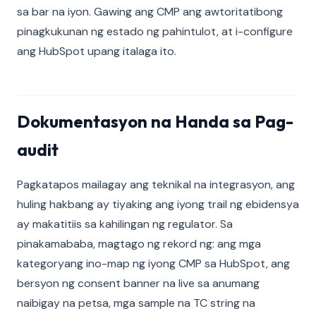
sa bar na iyon. Gawing ang CMP ang awtoritatibong
pinagkukunan ng estado ng pahintulot, at i-configure
ang HubSpot upang italaga ito.
Dokumentasyon na Handa sa Pag-
audit
Pagkatapos mailagay ang teknikal na integrasyon, ang
huling hakbang ay tiyaking ang iyong trail ng ebidensya
ay makatitiis sa kahilingan ng regulator. Sa
pinakamababa, magtago ng rekord ng: ang mga
kategoryang ino-map ng iyong CMP sa HubSpot, ang
bersyon ng consent banner na live sa anumang
naibigay na petsa, mga sample na TC string na