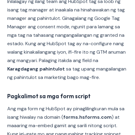
Inilalagay ng ilang team ang HubSpot tag sa loob ng
isang tag manager at inaakala na hinahawakan ng tag
manager ang pahintulot. Ginagalang ng Google Tag
Manager ang consent mode, ngunit para lamang sa
mga tag na tahasang nangangailangan ng granted na
estado. Kung ang HubSpot tag ay na-configure nang
walang kinakailangang iyon, ifi-fire ito ng GTM anuman
ang mangyari. Palaging itakda ang field na
Karagdagang pahintulot
sa tag upang mangailangan
ng pahintulot sa marketing bago mag-fire.
Pagkalimot sa mga form script
Ang mga form ng HubSpot ay pinaglilingkuran mula sa
isang hiwalay na domain (
forms.hsforms.com
) at
maaaring ma-embed gamit ang sarili nitong script.
Kung igi-gate mo ang pangunahing tracking snippet