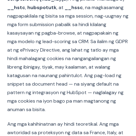
__hstc
,
hubspotutk
, at
__hssc
, na magkasamang
nagpapakilala ng bisita sa mga session, nag-uugnay ng
mga form submission pabalik sa hindi kilalang
kasaysayan ng pagba-browse, at nagpapakain ng
mga modelo ng lead-scoring sa CRM. Sa ilalim ng GDPR
at ng ePrivacy Directive, ang lahat ng tatlo ay mga
hindi mahalagang cookies na nangangailangan ng
libreng ibinigay, tiyak, may kaalaman, at walang
katagusan na naunang pahintulot. Ang pag-load ng
snippet sa document head — na siyang default na
pattern ng integrasyon ng HubSpot — naglalagay ng
mga cookies na iyon bago pa man magtanong ng
anuman sa bisita.
Ang mga kahihinatnan ay hindi teoretikal. Ang mga
awtoridad sa proteksyon ng data sa France, Italy, at