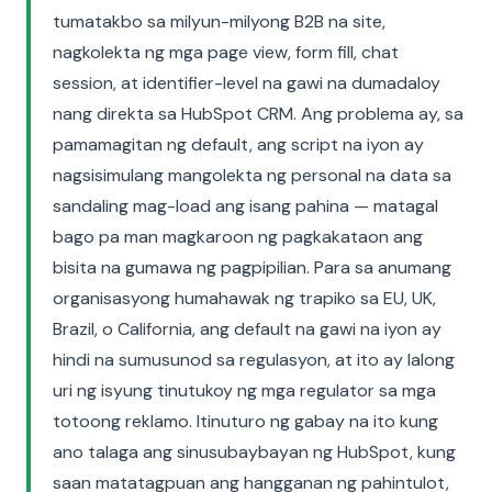
tumatakbo sa milyun-milyong B2B na site,
nagkolekta ng mga page view, form fill, chat
session, at identifier-level na gawi na dumadaloy
nang direkta sa HubSpot CRM. Ang problema ay, sa
pamamagitan ng default, ang script na iyon ay
nagsisimulang mangolekta ng personal na data sa
sandaling mag-load ang isang pahina — matagal
bago pa man magkaroon ng pagkakataon ang
bisita na gumawa ng pagpipilian. Para sa anumang
organisasyong humahawak ng trapiko sa EU, UK,
Brazil, o California, ang default na gawi na iyon ay
hindi na sumusunod sa regulasyon, at ito ay lalong
uri ng isyung tinutukoy ng mga regulator sa mga
totoong reklamo. Itinuturo ng gabay na ito kung
ano talaga ang sinusubaybayan ng HubSpot, kung
saan matatagpuan ang hangganan ng pahintulot,