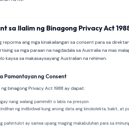
t sa Ilalim ng Binagong Privacy Act 198
ng reporma ang mga kinakailangan sa consent para sa direkta
rtising sa mga paraan na nagdadala sa Australia na mas mala
elo kaysa sa makasaysayang Australian na rehimen.
a Pamantayan ng Consent
m ng binagong Privacy Act 1988 ay dapat:
igay nang walang pamimilit o labis na presyon
indihan ng indibidwal kung anong data ang kinokolekta, bakit, at p
g pahintulot ay sariwa upang maging makabuluhan para sa iminun