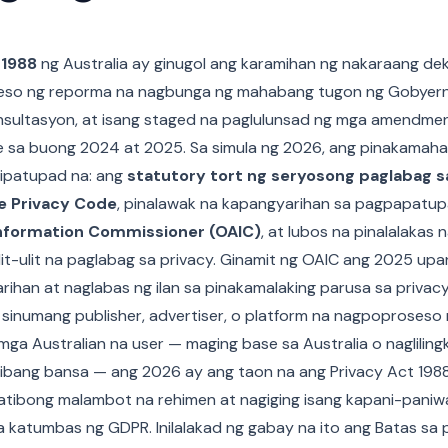
 1988
ng Australia ay ginugol ang karamihan ng nakaraang de
eso ng reporma na nagbunga ng mahabang tugon ng Gobyerno
sultasyon, at isang staged na paglulunsad ng mga amendme
e sa buong 2024 at 2025. Sa simula ng 2026, ang pinakama
ipatupad na: ang
statutory tort ng seryosong paglabag s
ne Privacy Code
, pinalawak na kapangyarihan sa pagpapatu
Information Commissioner (OAIC)
, at lubos na pinalalakas
lit-ulit na paglabag sa privacy. Ginamit ng OAIC ang 2025 up
ihan at naglabas ng ilan sa pinakamalaking parusa sa privac
a sinumang publisher, advertiser, o platform na nagpoproseso
a Australian na user — maging base sa Australia o nagliling
ibang bansa — ang 2026 ay ang taon na ang Privacy Act 1988
elatibong malambot na rehimen at nagiging isang kapani-pani
katumbas ng GDPR. Inilalakad ng gabay na ito ang Batas sa