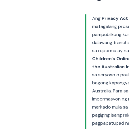
Ang
Privacy Act
matagalang pros
pampublikong kon
dalawang tranch
sa reporma ay na
Children's Onli
the Australian 
sa seryoso o pau
bagong kapangyar
Australia. Para s
impormasyon ng mg
merkado mula sa 
pagiging isang r
pagpapatupad na 