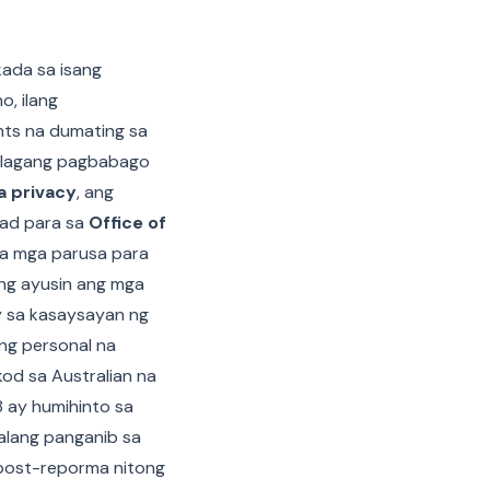
kada sa isang
, ilang
nts na dumating sa
halagang pagbabago
a privacy
, ang
pad para sa
Office of
 na mga parusa para
ang ayusin ang mga
y sa kasaysayan ng
 ng personal na
kod sa Australian na
 ay humihinto sa
walang panganib sa
 post-reporma nitong