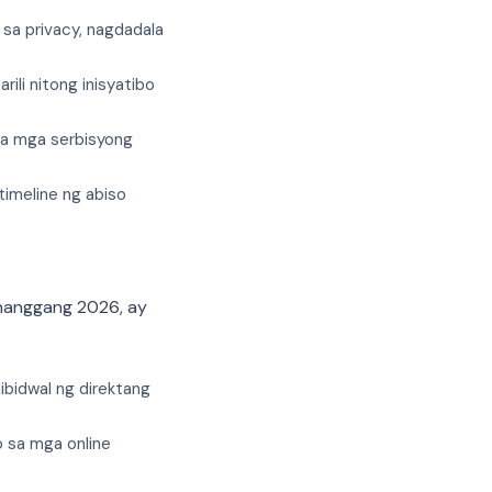
 sa privacy, nagdadala
li nitong inisyatibo
sa mga serbisyong
timeline ng abiso
hanggang 2026, ay
dibidwal ng direktang
o sa mga online