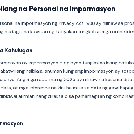
bilang na Personal na Impormasyon
rsonal na impormasyon ng Privacy Act 1988 ay nilinaw sa pr
matagal na kawalan ng katiyakan tungkol sa mga online ident
a Kahulugan
ormasyon ay impormasyon o opinyon tungkol sa isang natukoy 
makatwirang naikilala, anuman kung ang impormasyon ay totoo
 na anyo. Ang mga reporma ng 2025 ay nilinaw na kasama dito
 na data, at mga inference na kinuha mula sa data ng gawi kapa
ndibidwal alinman nang direkta o sa pamamagitan ng kombinas
ormasyon