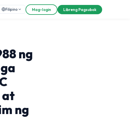
Filipino
Mag-login
Libreng Pagsubok
988 ng
mga
IC
 at
im ng