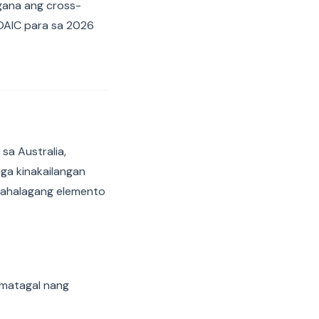
gana ang cross-
OAIC para sa 2026
sa Australia,
a kinakailangan
hahalagang elemento
 matagal nang