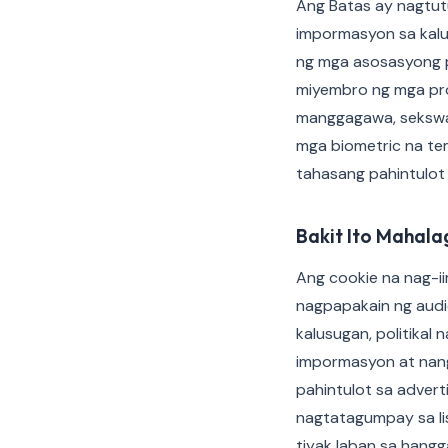
Ang Batas ay nagtu
impormasyon sa kalus
ng mga asosasyong pa
miyembro ng mga pro
manggagawa, sekswal
mga biometric na te
tahasang pahintulot 
Bakit Ito Mahal
Ang cookie na nag-i
nagpapakain ng audi
kalusugan, politikal
impormasyon at nang
pahintulot sa adver
nagtatagumpay sa li
tiyak laban sa hangg