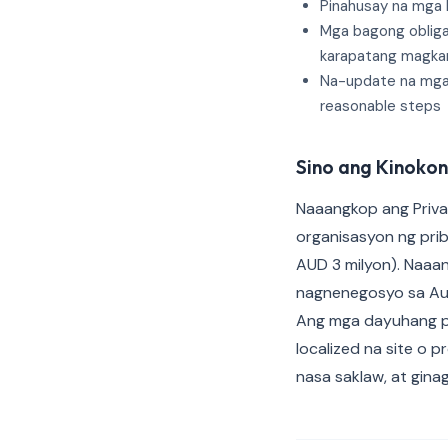
Pinahusay na mga k
Mga bagong obliga
karapatang magka
Na-update na mga 
reasonable steps
Sino ang Kinokon
Naaangkop ang Priva
organisasyon ng pri
AUD 3 milyon). Naaan
nagnenegosyo sa Aus
Ang mga dayuhang pu
localized na site o 
nasa saklaw, at gina