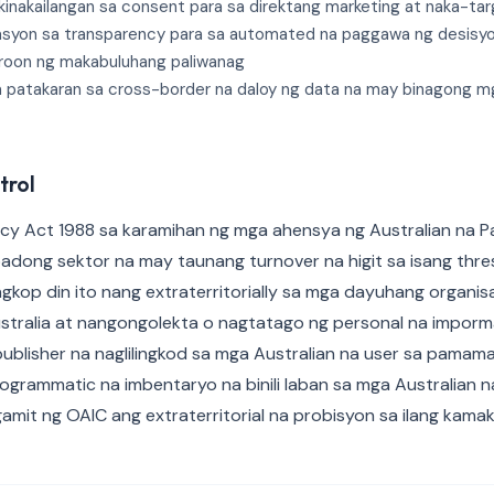
inakailangan sa consent para sa direktang marketing at naka-tar
syon sa transparency para sa automated na paggawa ng desisyon
roon ng makabuluhang paliwanag
patakaran sa cross-border na daloy ng data na may binagong m
trol
cy Act 1988 sa karamihan ng mga ahensya ng Australian na 
badong sektor na may taunang turnover na higit sa isang thr
gkop din ito nang extraterritorially sa mga dayuhang organi
tralia at nangongolekta o nagtatago ng personal na imporma
blisher na naglilingkod sa mga Australian na user sa pamam
programmatic na imbentaryo na binili laban sa mga Australian n
gamit ng OAIC ang extraterritorial na probisyon sa ilang kamak