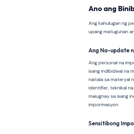
Ano ang Bini
Ang kahulugan ng pe
upang matugunan ang 
Ang Na-update n
Ang personal na imp
isang indibidwal na 
naitala sa materyal
identifier, teknikal
maiugnay sa isang i
impormasyon.
Sensitibong Imp