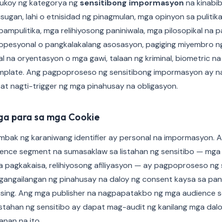
tukoy ng kategorya ng
sensitibong impormasyon
na kinabib
ugan, lahi o etnisidad ng pinagmulan, mga opinyon sa pulitik
mpulitika, mga relihiyosong paniniwala, mga pilosopikal na pa
pesyonal o pangkalakalang asosasyon, pagiging miyembro n
 na oryentasyon o mga gawi, talaan ng kriminal, biometric n
mplate. Ang pagpoproseso ng sensitibong impormasyon ay n
at nagti-trigger ng mga pinahusay na obligasyon.
aga para sa mga Cookie
imbak ng karaniwang identifier ay personal na impormasyon. 
ence segment na sumasaklaw sa listahan ng sensitibo — mga 
 na pagkakaisa, relihiyosong afiliyasyon — ay pagpoproseso ng
angailangan ng pinahusay na daloy ng consent kaysa sa pa
tising. Ang mga publisher na nagpapatakbo ng mga audience 
stahan ng sensitibo ay dapat mag-audit ng kanilang mga dal
anan na ito.