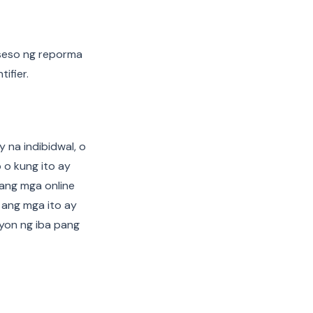
oseso ng reporma
ifier.
na indibidwal, o
 o kung ito ay
 ang mga online
g ang mga ito ay
yon ng iba pang