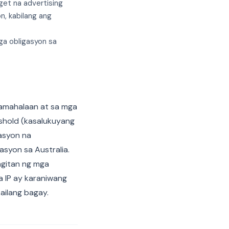
get na advertising
, kabilang ang
ga obligasyon sa
Pamahalaan at sa mga
eshold (kasalukuyang
sasyon na
syon sa Australia.
agitan ng mga
a IP ay karaniwang
ailang bagay.