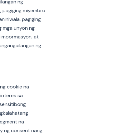
ilangan ng
a, pagiging miyembro
niniwala, pagiging
g mga unyon ng
a impormasyon, at
angangailangan ng
Ang cookie na
interes sa
 sensitibong
ngkalahatang
segment na
oy ng consent nang