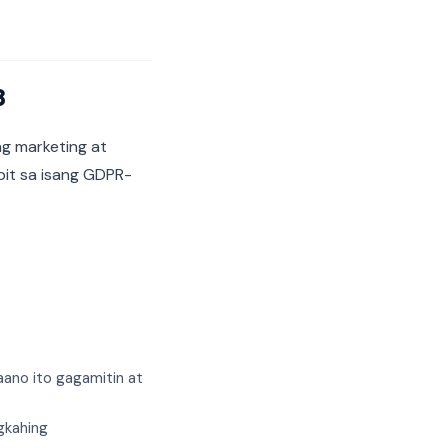
8
ng marketing at
pit sa isang GDPR-
aano ito gagamitin at
gkahing