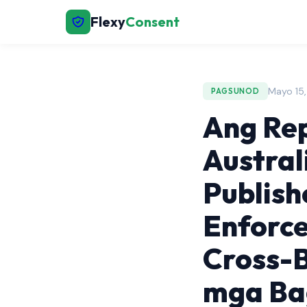
Flexy
Consent
Mayo 15,
PAGSUNOD
Ang Rep
Austral
Publish
Enforce
Cross-B
mga Ba