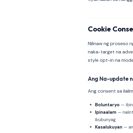
Cookie Consen
Nilinaw ng proseso 
naka-target na adve
style opt-in na mod
Ang Na-update n
Ang consent sa ilali
Boluntaryo
— ibin
Ipinaalam
— naiint
ibubunyag
Kasalukuyan
— an