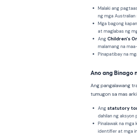
Malaki ang pagtaas
ng mga Australian
Mga bagong kapang
at maglabas ng mg
Ang
Children's O
malamang na maa
Pinapatibay na mga
Ano ang Binago 
Ang pangalawang tra
tumugon sa mas arkit
Ang
statutory to
dahilan ng aksyon 
Pinalawak na mga 
identifier at mga 