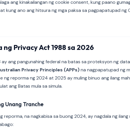
alaga ang kinakailangan ng cookie consent, kung paano guma
, at kung ano ang hitsura ng mga paksa sa pagpapatupad ng 
a ng Privacy Act 1988 sa 2026
 ay ang pangunahing federal na batas sa proteksyon ng data 
ustralian Privacy Principles (APPs)
na nagpapatupad ng mg
he ng reporma ng 2024 at 2025 ay muling binuo ang ilang ma
nulat ang Batas mula sa simula.
ng Unang Tranche
g reporma, na nagkabisa sa buong 2024, ay nagdala ng ilang
abago: