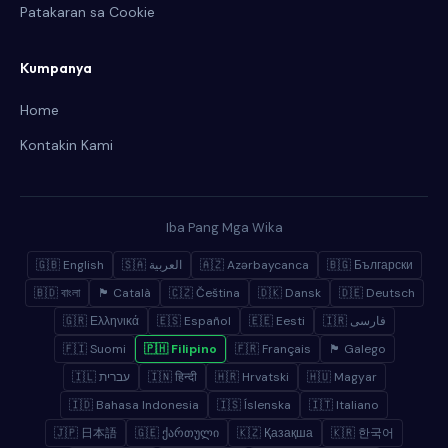
Patakaran sa Cookie
Kumpanya
Home
Kontakin Kami
Iba Pang Mga Wika
🇬🇧 English
🇸🇦 العربية
🇦🇿 Azərbaycanca
🇧🇬 Български
🇧🇩 বাংলা
🏴 Català
🇨🇿 Čeština
🇩🇰 Dansk
🇩🇪 Deutsch
🇬🇷 Ελληνικά
🇪🇸 Español
🇪🇪 Eesti
🇮🇷 فارسی
🇫🇮 Suomi
🇵🇭 Filipino
🇫🇷 Français
🏴 Galego
🇮🇱 עברית
🇮🇳 हिन्दी
🇭🇷 Hrvatski
🇭🇺 Magyar
🇮🇩 Bahasa Indonesia
🇮🇸 Íslenska
🇮🇹 Italiano
🇯🇵 日本語
🇬🇪 ქართული
🇰🇿 Қазақша
🇰🇷 한국어