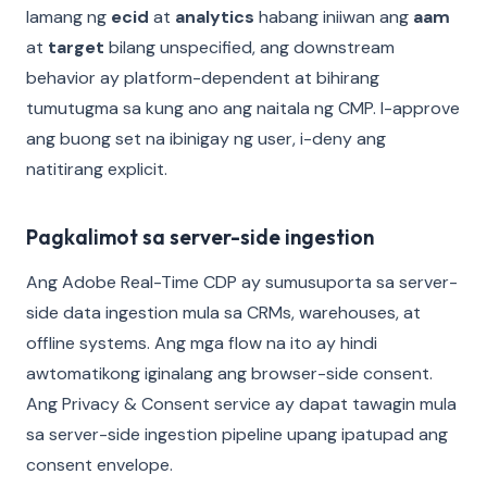
lamang ng
ecid
at
analytics
habang iniiwan ang
aam
at
target
bilang unspecified, ang downstream
behavior ay platform-dependent at bihirang
tumutugma sa kung ano ang naitala ng CMP. I-approve
ang buong set na ibinigay ng user, i-deny ang
natitirang explicit.
Pagkalimot sa server-side ingestion
Ang Adobe Real-Time CDP ay sumusuporta sa server-
side data ingestion mula sa CRMs, warehouses, at
offline systems. Ang mga flow na ito ay hindi
awtomatikong iginalang ang browser-side consent.
Ang Privacy & Consent service ay dapat tawagin mula
sa server-side ingestion pipeline upang ipatupad ang
consent envelope.