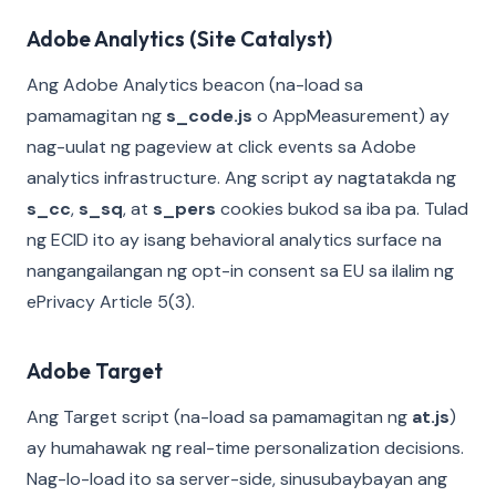
Adobe Analytics (Site Catalyst)
Ang Adobe Analytics beacon (na-load sa
pamamagitan ng
s_code.js
o AppMeasurement) ay
nag-uulat ng pageview at click events sa Adobe
analytics infrastructure. Ang script ay nagtatakda ng
s_cc
,
s_sq
, at
s_pers
cookies bukod sa iba pa. Tulad
ng ECID ito ay isang behavioral analytics surface na
nangangailangan ng opt-in consent sa EU sa ilalim ng
ePrivacy Article 5(3).
Adobe Target
Ang Target script (na-load sa pamamagitan ng
at.js
)
ay humahawak ng real-time personalization decisions.
Nag-lo-load ito sa server-side, sinusubaybayan ang