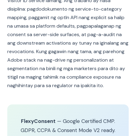
Visitor ID Service lamang. Ang trabaho ay nasa
disiplina: pagdodokumento ng service-to-category
mapping, paggamit ng optIn API nang explicit sa halip
na umasa sa platform defaults, pagpapalaganap ng
consent sa server-side surfaces, at pag-a-audit na
ang downstream activations ay tunay na iginalang ang
revocations. Kung gagawin nang tama, ang parehong
Adobe stack na nag-drive ng personalization at
segmentation na binili ng mga marketers para dito ay
titigil na maging tahimik na compliance exposure na
naghihintay para sa regulator na ipakita ito.
FlexyConsent
— Google Certified CMP.
GDPR, CCPA & Consent Mode V2 ready.