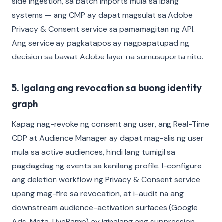
side ingestion, sa batch imports mula sa ibang
systems — ang CMP ay dapat magsulat sa Adobe
Privacy & Consent service sa pamamagitan ng API.
Ang service ay pagkatapos ay nagpapatupad ng
decision sa bawat Adobe layer na sumusuporta nito.
5. Igalang ang revocation sa buong identity
graph
Kapag nag-revoke ng consent ang user, ang Real-Time
CDP at Audience Manager ay dapat mag-alis ng user
mula sa active audiences, hindi lang tumigil sa
pagdagdag ng events sa kanilang profile. I-configure
ang deletion workflow ng Privacy & Consent service
upang mag-fire sa revocation, at i-audit na ang
downstream audience-activation surfaces (Google
Ads, Meta, LiveRamp) ay iginalang ang suppression.