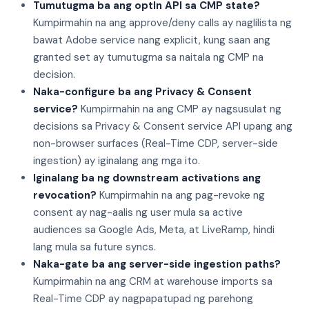
Tumutugma ba ang optIn API sa CMP state?
Kumpirmahin na ang approve/deny calls ay naglilista ng
bawat Adobe service nang explicit, kung saan ang
granted set ay tumutugma sa naitala ng CMP na
decision.
Naka-configure ba ang Privacy & Consent
service?
Kumpirmahin na ang CMP ay nagsusulat ng
decisions sa Privacy & Consent service API upang ang
non-browser surfaces (Real-Time CDP, server-side
ingestion) ay iginalang ang mga ito.
Iginalang ba ng downstream activations ang
revocation?
Kumpirmahin na ang pag-revoke ng
consent ay nag-aalis ng user mula sa active
audiences sa Google Ads, Meta, at LiveRamp, hindi
lang mula sa future syncs.
Naka-gate ba ang server-side ingestion paths?
Kumpirmahin na ang CRM at warehouse imports sa
Real-Time CDP ay nagpapatupad ng parehong