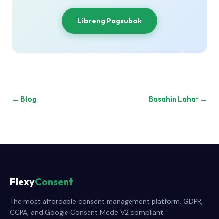
Libreng Pagsubok
← Blog
Basahin Lahat →
Flexy
Consent
The most affordable consent management platform. GDPR,
CCPA, and Google Consent Mode V2 compliant.