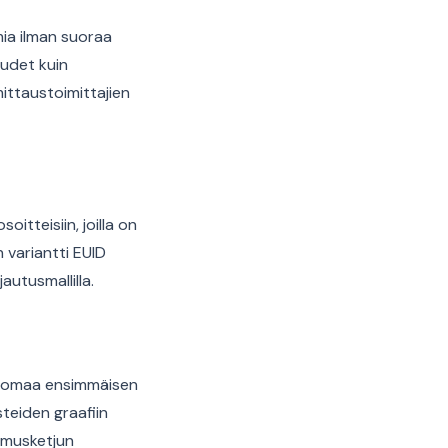
mia ilman suoraa
uudet kuin
mittaustoimittajien
itteisiin, joilla on
 variantti EUID
autusmallilla.
vät omaa ensimmäisen
teiden graafiin
umusketjun