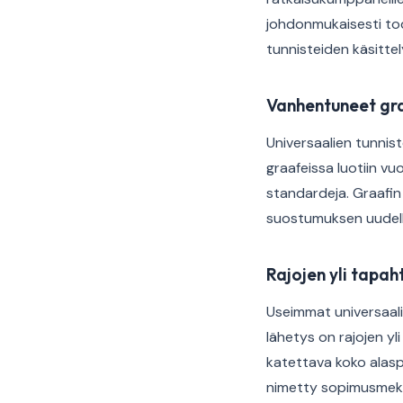
johdonmukaisesti tod
tunnisteiden käsittel
Vanhentuneet gra
Universaalien tunnist
graafeissa luotiin vu
standardeja. Graafin 
suostumuksen uudellee
Rajojen yli tapah
Useimmat universaali
lähetys on rajojen yl
katettava koko alasp
nimetty sopimusmekan