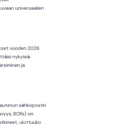
tuvaan universaalien
aukset vuoden 2026
ttäisi nykyisiä
arsiminen ja
ajautetun sähköpostin
tävyys, BCRs) on
tkineet, ulottuuko