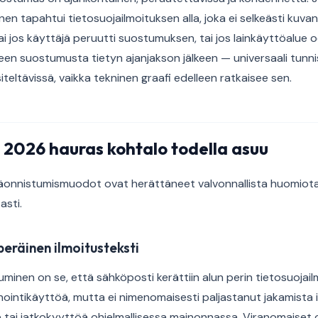
en tapahtui tietosuojailmoituksen alla, joka ei selkeästi kuva
i jos käyttäjä peruutti suostumuksen, tai jos lainkäyttöalue 
en suostumusta tietyn ajanjakson jälkeen — universaali tunnis
äsiteltävissä, vaikka tekninen graafi edelleen ratkaisee sen.
 2026 hauras kohtalo todella asuu
päonnistumismuodot ovat herättäneet valvonnallista huomiot
asti.
eräinen ilmoitusteksti
minen on se, että sähköposti kerättiin alun perin tietosuojailm
inointikäyttöä, mutta ei nimenomaisesti paljastanut jakamista 
 tai jatkokyyttöä ohjelmallisessa mainonnassa. Viranomaiset 