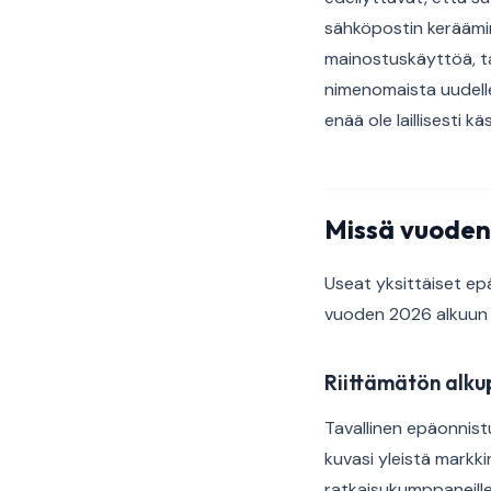
sähköpostin keräämin
mainostuskäyttöä, ta
nimenomaista uudelle
enää ole laillisesti k
Missä vuoden
Useat yksittäiset e
vuoden 2026 alkuun 
Riittämätön alkup
Tavallinen epäonnistu
kuvasi yleistä markk
ratkaisukumppaneille