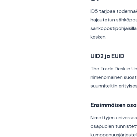
ID5 tarjoaa todennäk
hajautetun sähköpost
sähköpostipohjaisilla
kesken.
UID2 ja EUID
The Trade Desk:in Uni
nimenomainen suostum
suunniteltiin erityis
Ensimmäisen osa
Nimettyjen universaal
osapuolen tunnistett
kumppanuusjärjestely