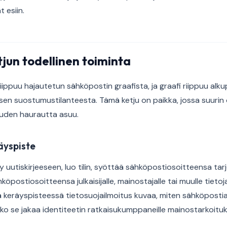
 esiin.
jun todellinen toiminta
riippuu hajautetun sähköpostin graafista, ja graafi riippuu alk
en suostumustilanteesta. Tämä ketju on paikka, jossa suurin
uden haurautta asuu.
äyspiste
y uutiskirjeeseen, luo tilin, syöttää sähköpostiosoitteensa ta
öpostiosoitteensa julkaisijalle, mainostajalle tai muulle tietoja
 keräyspisteessä tietosuojailmoitus kuvaa, miten sähköposti
nko se jakaa identiteetin ratkaisukumppaneille mainostarkoituks