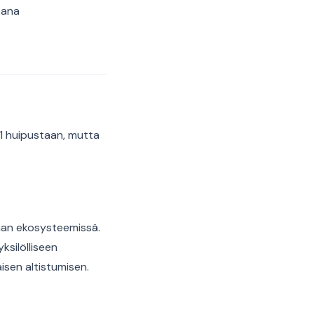
kana
1 huipustaan, mutta
nnan ekosysteemissä.
ksilölliseen
isen altistumisen.