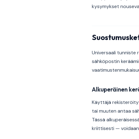
kysymykset nousevat
Suostumusket
Universaali tunniste 
sähköpostin keräämis
vaatimustenmukaisu
Alkuperäinen ker
Käyttäjä rekisteröity
tai muuten antaa sähk
Tässä alkuperäisessä
kriittisesti — voidaa