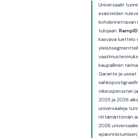
Universaalit tunn
evästeiden tulev
kohdennettavan mai
tulojaan.
RampID
kasvava luettelo 
yleisösegmentteih
vaatimustenmukai
kaupallinen tarina
Garante ja useat
sähköpostigraafi
oikeusperustan ja
2025 ja 2026 alka
universaaleja tun
riittämättömän a
2026 universaalie
epäonnistumisen),