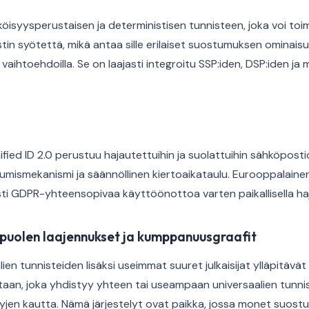
öisyysperustaisen ja deterministisen tunnisteen, joka voi toi
in syötettä, mikä antaa sille erilaiset suostumuksen ominais
 vaihtoehdoilla. Se on laajasti integroitu SSP:iden, DSP:iden ja 
fied ID 2.0 perustuu hajautettuihin ja suolattuihin sähköpostioso
ismekanismi ja säännöllinen kiertoaikataulu. Eurooppalainen
esti GDPR-yhteensopivaa käyttöönottoa varten paikallisella haj
puolen laajennukset ja kumppanuusgraafit
ien tunnisteiden lisäksi useimmat suuret julkaisijat ylläpitä
aan, joka yhdistyy yhteen tai useampaan universaalien tunnis
jen kautta. Nämä järjestelyt ovat paikka, jossa monet suost