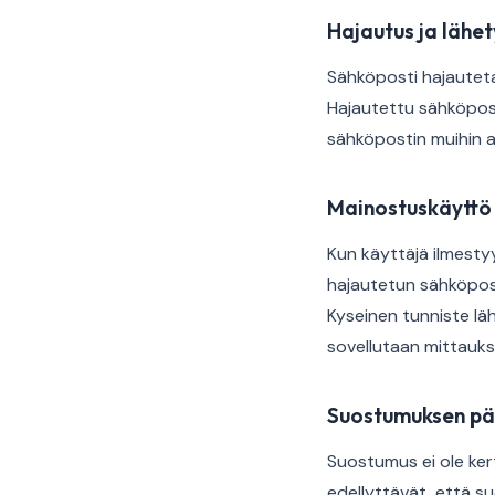
Hajautus ja lähet
Sähköposti hajauteta
Hajautettu sähköpost
sähköpostin muihin al
Mainostuskäyttö
Kun käyttäjä ilmesty
hajautetun sähköpost
Kyseinen tunniste lä
sovellutaan mittauks
Suostumuksen pä
Suostumus ei ole ke
edellyttävät, että s