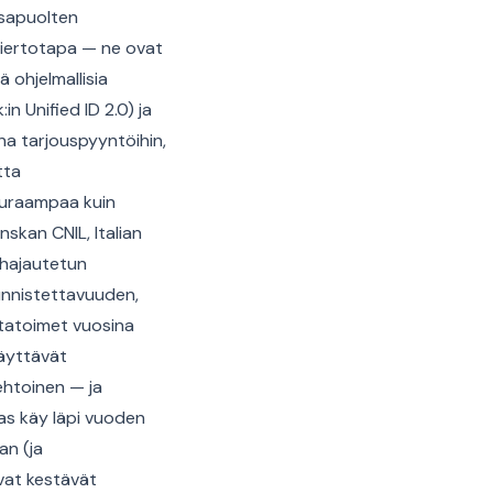
osapuolten
kiertotapa — ne ovat
ä ohjelmallisia
n Unified ID 2.0) ja
na tarjouspyyntöihin,
tta
auraampaa kuin
nskan CNIL, Italian
 hajautetun
unnistettavuuden,
ntatoimet vuosina
käyttävät
ehtoinen — ja
as käy läpi vuoden
an (ja
avat kestävät