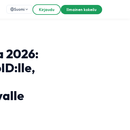
Suomi
Kirjaudu
Ilmainen kokeilu
a 2026:
ID:lle,
valle