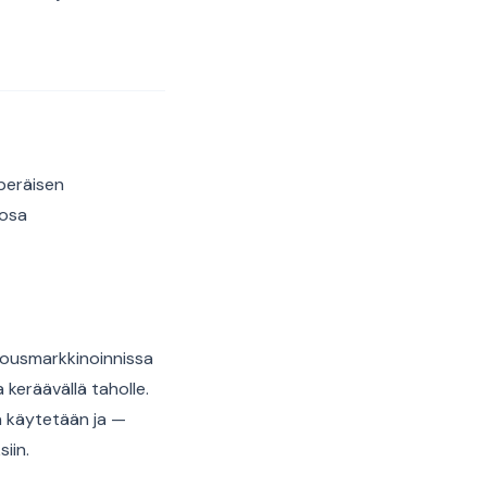
uperäisen
 osa
rjousmarkkinoinnissa
 keräävällä taholle.
a käytetään ja —
iin.