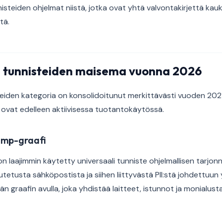
nisteiden ohjelmat niistä, jotka ovat yhtä valvontakirjettä kau
tä.
n tunnisteiden maisema vuonna 2026
teiden kategoria on konsolidoitunut merkittävästi vuoden 202
 ovat edelleen aktiivisessa tuotantokäytössä.
amp-graafi
n laajimmin käytetty universaali tunniste ohjelmallisen tarjo
etusta sähköpostista ja siihen liittyvästä PII:stä johdettuun y
 graafin avulla, joka yhdistää laitteet, istunnot ja monialusta