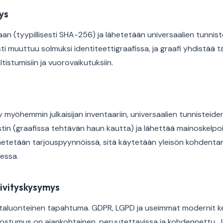
ys
an (tyypillisesti SHA-256) ja lähetetään universaalien tunnist
i muuttuu solmuksi identiteettigraafissa, ja graafi yhdistää
tistumisiin ja vuorovaikutuksiin.
y myöhemmin julkaisijan inventaariin, universaalien tunnisteid
in (graafissa tehtävän haun kautta) ja lähettää mainoskelpo
hetetään tarjouspyynnöissä, sitä käytetään yleisön kohdenta
essa.
ivityskysymys
rtaluonteinen tapahtuma. GDPR, LGPD ja useimmat modernit 
uostumus on ajankohtainen, peruutettavissa ja kohdennettu. 