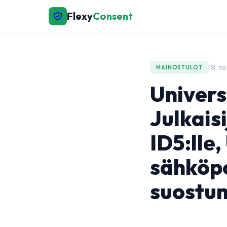
Flexy
Consent
19. t
MAINOSTULOT
Univers
Julkais
ID5:lle,
sähköpo
suostum