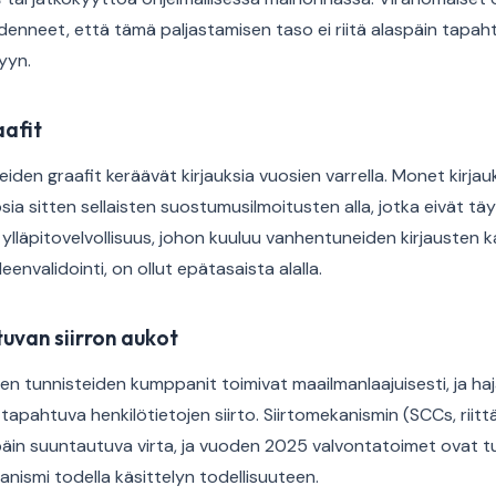
enneet, että tämä paljastamisen taso ei riitä alaspäin tapah
yyn.
afit
eiden graafit keräävät kirjauksia vuosien varrella. Monet kirj
osia sitten sellaisten suostumusilmoitusten alla, jotka eivät täy
ylläpitovelvollisuus, johon kuuluu vanhentuneiden kirjausten k
nvalidointi, on ollut epätasaista alalla.
tuvan siirron aukot
en tunnisteiden kumppanit toimivat maailmanlaajuisesti, ja h
i tapahtuva henkilötietojen siirto. Siirtomekanismin (SCCs, riit
äin suuntautuva virta, ja vuoden 2025 valvontatoimet ovat tu
ismi todella käsittelyn todellisuuteen.