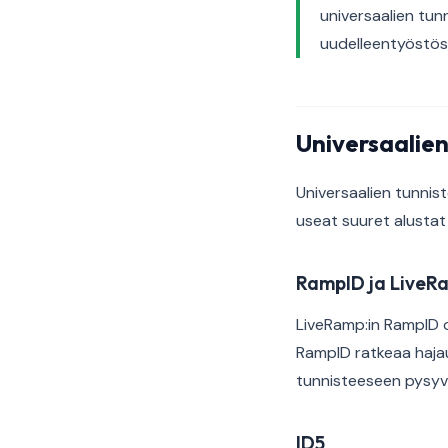
universaalien tun
uudelleentyöstös
Universaalie
Universaalien tunnis
useat suuret alustat
RampID ja LiveR
LiveRamp:in RampID o
RampID ratkeaa hajaut
tunnisteeseen pysyvän
ID5