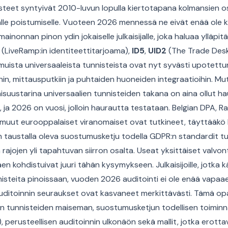
isteet syntyivät 2010-luvun lopulla kiertotapana kolmansien 
alle poistumiselle. Vuoteen 2026 mennessä ne eivät enää ole 
nonnan pinon ydin jokaiselle julkaisijalle, joka haluaa ylläpitä
(LiveRamp:in identiteettitarjoama),
ID5
,
UID2
(The Trade Desk:i
muista universaaleista tunnisteista ovat nyt syvästi upotettu
in, mittausputkiin ja puhtaiden huoneiden integraatioihin. Mu
suustarina universaalien tunnisteiden takana on aina ollut h
, ja 2026 on vuosi, jolloin haurautta testataan. Belgian DPA, Ra
 muut eurooppalaiset viranomaiset ovat tutkineet, täyttääkö
n taustalla oleva suostumusketju todella GDPR:n standardit t
 rajojen yli tapahtuvan siirron osalta. Useat yksittäiset valvo
en kohdistuivat juuri tähän kysymykseen. Julkaisijoille, jotka 
nisteita pinoissaan, vuoden 2026 auditointi ei ole enää vapaa
uditoinnin seuraukset ovat kasvaneet merkittävästi. Tämä op
n tunnisteiden maiseman, suostumusketjun todellisen toiminn
 perusteellisen auditoinnin ulkonäön sekä mallit, jotka erott