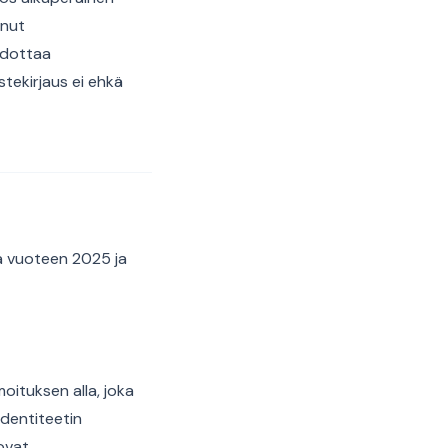
nnut
odottaa
tekirjaus ei ehkä
a vuoteen 2025 ja
oituksen alla, joka
identiteetin
ovat