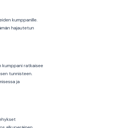
eiden kumppanille.
 tämän hajautetun
en kumppani ratkaisee
isen tunnisteen.
misessa ja
kehykset
Jos alkuperäinen