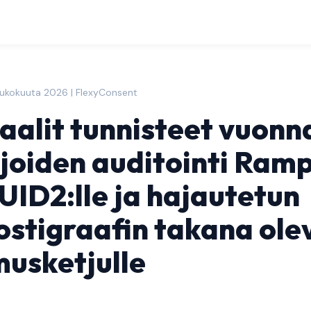
oukokuuta 2026 | FlexyConsent
aalit tunnisteet vuonn
ijoiden auditointi Ramp
 UID2:lle ja hajautetun
stigraafin takana ole
usketjulle