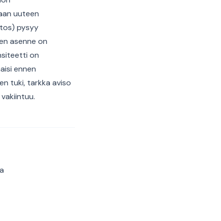
taan uuteen
ntos) pysyy
inen asenne on
siteetti on
aisi ennen
n tuki, tarkka aviso
vakiintuu.
sa