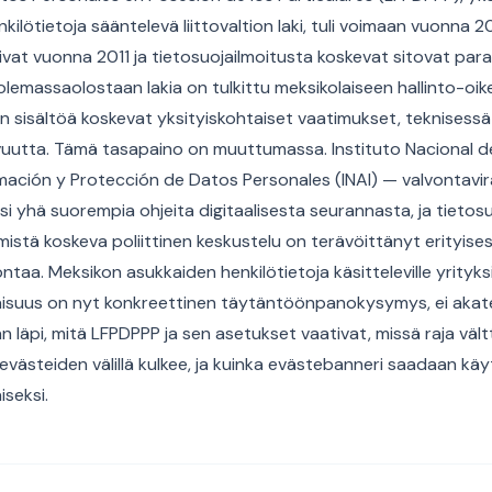
nkilötietoja sääntelevä liittovaltion laki, tuli voimaan vuonna 2
vat vuonna 2011 ja tietosuojailmoitusta koskevat sitovat par
emassaolostaan lakia on tulkittu meksikolaiseen hallinto-oik
sen sisältöä koskevat yksityiskohtaiset vaatimukset, teknises
utta. Tämä tasapaino on muuttumassa. Instituto Nacional d
rmación y Protección de Datos Personales (INAI) — valvontav
isi yhä suorempia ohjeita digitaalisesta seurannasta, ja tieto
istä koskeva poliittinen keskustelu on terävöittänyt erityisesti
ntaa. Meksikon asukkaiden henkilötietoja käsitteleville yrityks
suus on nyt konkreettinen täytäntöönpanokysymys, ei akat
läpi, mitä LFPDPPP ja sen asetukset vaativat, missä raja väl
västeiden välillä kulkee, ja kuinka evästebanneri saadaan kä
seksi.