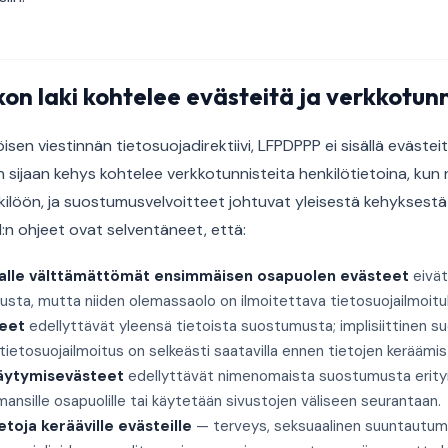
on laki kohtelee evästeitä ja verkkotunn
öisen viestinnän tietosuojadirektiivi, LFPDPPP ei sisällä eväste
n sijaan kehys kohtelee verkkotunnisteita henkilötietoina, kun
ilöön, ja suostumusvelvoitteet johtuvat yleisestä kehyksestä e
:n ohjeet ovat selventäneet, että:
nalle välttämättömät ensimmäisen osapuolen evästeet
eivät
sta, mutta niiden olemassaolo on ilmoitettava tietosuojailmoitu
teet
edellyttävät yleensä tietoista suostumusta; implisiittinen 
tietosuojailmoitus on selkeästi saatavilla ennen tietojen keräämis
täytymisevästeet
edellyttävät nimenomaista suostumusta erityise
mansille osapuolille tai käytetään sivustojen väliseen seurantaan.
etoja kerääville evästeille
— terveys, seksuaalinen suuntautumi