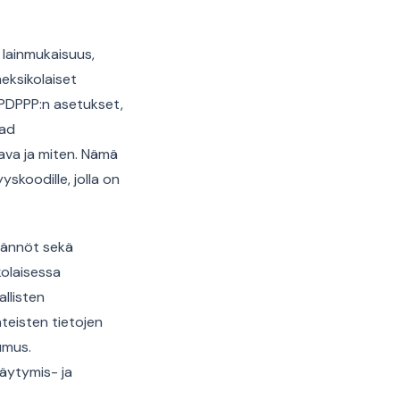
 lainmukaisuus,
meksikolaiset
FPDPPP:n asetukset,
dad
tava ja miten. Nämä
skoodille, jolla on
säännöt sekä
olaisessa
llisten
teisten tietojen
umus.
äytymis- ja