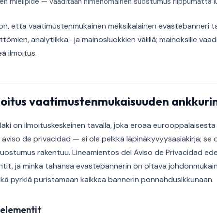
inen mielipide — vaaditaan nimenomainen suostumus riippumatta l
on, että vaatimustenmukainen meksikalainen evästebanneri ta
ömien, analytiikka- ja mainosluokkien välillä; mainoksille vaad
eä ilmoitus.
moitus vaatimustenmukaisuuden ankkuri
laki on ilmoituskeskeinen tavalla, joka eroaa eurooppalaisesta
aviso de privacidad — ei ole pelkkä läpinäkyvyysasiakirja; se 
 suostumus rakentuu. Lineamientos del Aviso de Privacidad edel
entit, ja minkä tahansa evästebannerin on oltava johdonmukain
eikä pyrkiä puristamaan kaikkea bannerin ponnahdusikkunaan.
selementit