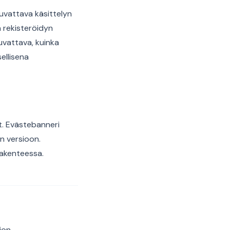
kuvattava käsittelyn
ä rekisteröidyn
uvattava, kuinka
ellisena
t. Evästebanneri
en versioon.
rakenteessa.
ion