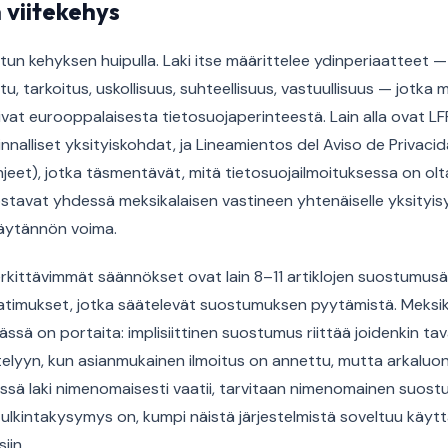
 viitekehys
un kehyksen huipulla. Laki itse määrittelee ydinperiaatteet —
tu, tarkoitus, uskollisuus, suhteellisuus, vastuullisuus — jotka 
sivat eurooppalaisesta tietosuojaperinteestä. Lain alla ovat L
nnalliset yksityiskohdat, ja Lineamientos del Aviso de Privaci
hjeet), jotka täsmentävät, mitä tietosuojailmoituksessa on ol
tavat yhdessä meksikalaisen vastineen yhtenäiselle yksityisyy
käytännön voima.
 merkittävimmät säännökset ovat lain 8–11 artiklojen suostumu
atimukset, jotka säätelevät suostumuksen pyytämistä. Meksik
sä on portaita: implisiittinen suostumus riittää joidenkin tava
ttelyyn, kun asianmukainen ilmoitus on annettu, mutta arkaluon
 missä laki nimenomaisesti vaatii, tarvitaan nimenomainen suost
lkintakysymys on, kumpi näistä järjestelmistä soveltuu käytt
iin.