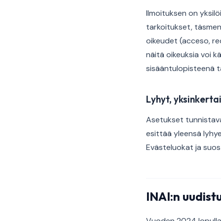
Ilmoituksen on yksilö
tarkoitukset, täsmenn
oikeudet (acceso, re
näitä oikeuksia voi k
sisääntulopisteenä t
Lyhyt, yksinkerta
Asetukset tunnistava
esittää yleensä lyhye
Evästeluokat ja suos
INAI:n uudist
Vuoden 2024 lopulla M