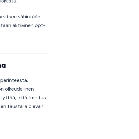
uokasta.
rvitsee vähintään
itaan aktiivinen opt-
na
 perinteestä.
on oikeudellinen
lyttää, että ilmoitus
en taustalla olevan