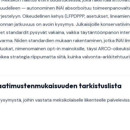
 uudelleen — autonominen INAI absorboituu toimeenpanoval
ärjestelyyn. Oikeudellinen kehys (LFPDPPP, asetukset, lineamie
onnan jatkuvuus on avoin kysymys. Julkaisijoille konservatiiv
liset standardit pysyvät vakaina, vaikka täytäntöönpanon inten
varma. Niiden standardien mukaan rakentaminen, jotka INAI ilm
luokat, nimenomainen opt-in mainoksille, täysi ARCO-oikeuksie
kea strategia riippumatta siitä, kuinka valvonta-arkkitehtuuri 
atimustenmukaisuuden tarkistuslista
ysymystä, joihin vastata meksikolaiselle liikenteelle palvelevis