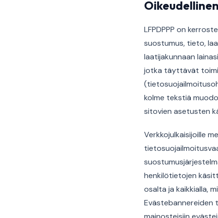
Oikeudellinen
LFPDPPP on kerrostet
suostumus, tieto, laa
laatijakunnaan laina
jotka täyttävät toimi
(tietosuojailmoituso
kolme tekstiä muodos
sitovien asetusten 
Verkkojulkaisijoille
tietosuojailmoitusva
suostumusjärjestelmäs
henkilötietojen käsi
osalta ja kaikkialla,
Evästebannereiden tu
mainosteisiin evästeis