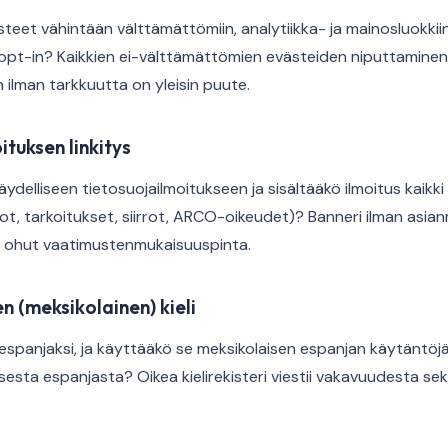
eet vähintään välttämättömiin, analytiikka- ja mainosluokkiin, 
 opt-in? Kaikkien ei-välttämättömien evästeiden niputtamine
 ilman tarkkuutta on yleisin puute.
ituksen linkitys
äydelliseen tietosuojailmoitukseen ja sisältääkö ilmoitus kaikk
edot, tarkoitukset, siirrot, ARCO-oikeudet)? Banneri ilman asia
n ohut vaatimustenmukaisuuspinta.
en (meksikolainen) kieli
espanjaksi, ja käyttääkö se meksikolaisen espanjan käytäntöjä 
sta espanjasta? Oikea kielirekisteri viestii vakavuudesta sekä