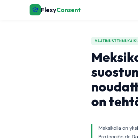
Flexy
Consent
VAATIMUSTENMUKAIS
Meksik
suostu
noudatt
on teh
Meksikolla on yks
Protección de Dat