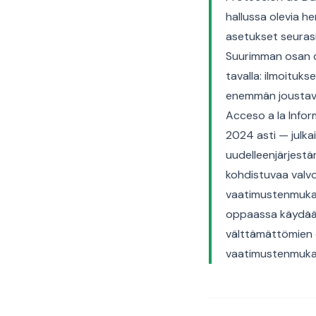
hallussa olevia he
asetukset seurasi
Suurimman osan ol
tavalla: ilmoituk
enemmän joustavu
Acceso a la Info
2024 asti — julka
uudelleenjärjestäm
kohdistuvaa valvo
vaatimustenmukai
oppaassa käydään 
välttämättömien e
vaatimustenmukai