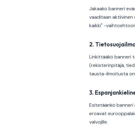
Jakaako banneri eväst
vaaditaan aktiivinen
kaikki" -vaihtoehtoon
2. Tietosuojailmo
Linkittääkö banneri t
(rekisterinpitäjä, ti
tausta-ilmoitusta o
3. Espanjankielin
Esitetäänkö banneri 
eroavat eurooppalaise
valvojille.