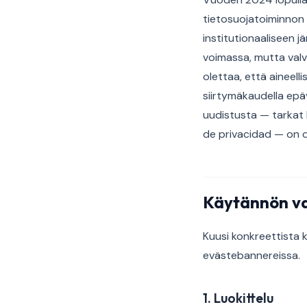
tietosuojatoiminnon
institutionaaliseen j
voimassa, mutta valv
olettaa, että aineel
siirtymäkaudella epä
uudistusta — tarkat 
de privacidad — on oi
Käytännön va
Kuusi konkreettista k
evästebannereissa.
1. Luokittelu