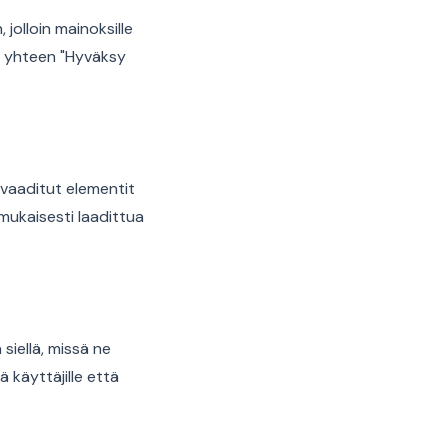
jolloin mainoksille
n yhteen "Hyväksy
i vaaditut elementit
nmukaisesti laadittua
siellä, missä ne
 käyttäjille että