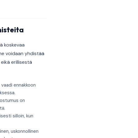
isteita
itä koskevaa
 ne voidaan yhdistää
ikä erillisestä
 vaadi ennakkoon
ksessa.
suostumus on
tä.
sti silloin, kun
nen, uskonnollinen