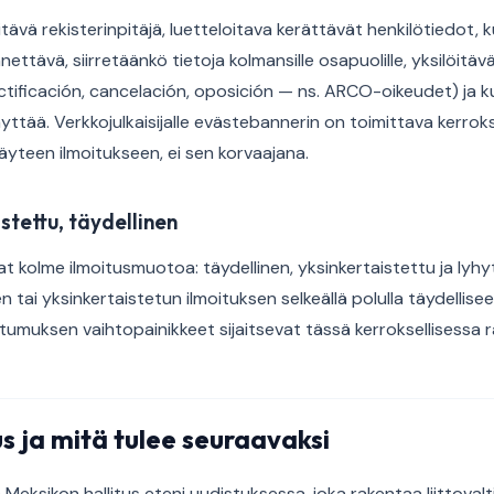
itävä rekisterinpitäjä, luetteloitava kerättävät henkilötiedot, 
ettävä, siirretäänkö tietoja kolmansille osapuolille, yksilöitäv
ctificación, cancelación, oposición — ns. ARCO-oikeudet) ja k
äyttää. Verkkojulkaisijalle evästebannerin on toimittava kerroks
äyteen ilmoitukseen, ei sen korvaajana.
istettu, täydellinen
t kolme ilmoitusmuotoa: täydellinen, yksinkertaistettu ja lyhy
n tai yksinkertaistetun ilmoituksen selkeällä polulla täydellise
tumuksen vaihtopainikkeet sijaitsevat tässä kerroksellisessa 
us ja mitä tulee seuraavaksi
eksikon hallitus eteni uudistuksessa, joka rakentaa liittovalt