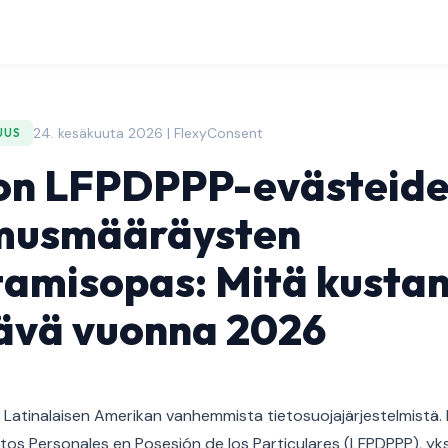
24. kesäkuuta 2026 | FlexyConsent
UUS
on LFPDPPP-evästeid
musmääräysten
amisopas: Mitä kustan
tävä vuonna 2026
i Latinalaisen Amerikan vanhemmista tietosuojajärjestelmistä.
os Personales en Posesión de los Particulares (LFPDPPP), yks