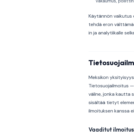
vakaumus, poliitt
Käytännön vaikutus 
tehdä eron välttämätt
in ja analytiikalle selk
Tietosuojail
Meksikon yksityisyys
Tietosuojailmoitus — 
väline, jonka kautta
sisältää tietyt elem
ilmoituksen kanssa 
Vaaditut ilmoitu