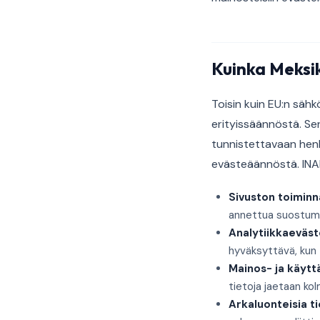
Kuinka Meksik
Toisin kuin EU:n sähk
erityissäännöstä. Se
tunnistettavaan henk
evästeäännöstä. INAI
Sivuston toimin
annettua suostumu
Analytiikkaeväs
hyväksyttävä, kun 
Mainos- ja käyt
tietoja jaetaan kol
Arkaluonteisia ti