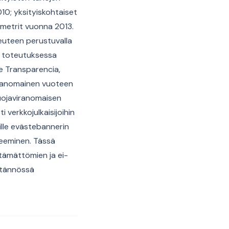
010; yksityiskohtaiset
ametrit vuonna 2013.
euteen perustuvalla
sä toteutuksessa
e Transparencia,
iranomainen vuoteen
suojaviranomaisen
 verkkojulkaisijoihin
ille evästebannerin
eeminen. Tässä
ttämättömien ja ei-
ytännössä