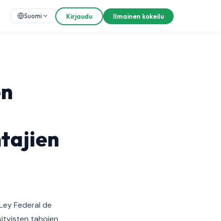
Suomi
Kirjaudu
Ilmainen kokeilu
en
tajien
 Ley Federal de
ityisten tahojen