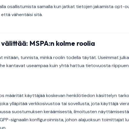
alla osallistumista samalla kun jatkat tietojen jakamista opt-ou
 että vähentäisi sitä.
välittää: MSPA:n kolme roolia
at mitään, tunnista, minkä roolin todella täytät. Useimmat julkai
he kantavat useampaa kuin yhtä hattua tietovuosta riippuen
jos määrität käyttäjää koskevan henkilötiedon käsittelyn tarko
ja, joka ylläpitää verkkosivustoa tai sovellusta, jota käyttäjä vie
tuussa suostumuksen keräämisestä, ilmoitusten näyttämisestä
GPP-signaalin konfiguroinnista, johon alajuoksun toimittajat lu
un.