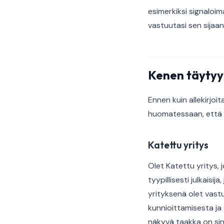
esimerkiksi signaloim
vastuutasi sen sijaan
Kenen täytyy 
Ennen kuin allekirjoit
huomatessaan, että 
Katettu yritys
Olet Katettu yritys, 
tyypillisesti julkaisi
yrityksenä olet vas
kunnioittamisesta ja 
näkyvä taakka on sin