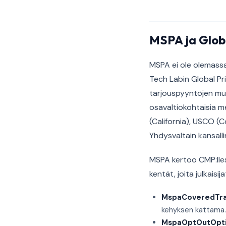
MSPA ja Glob
MSPA ei ole olemassa
Tech Labin Global Pr
tarjouspyyntöjen mu
osavaltiokohtaisia me
(California), USCO (
Yhdysvaltain kansallin
MSPA kertoo CMP:lles
kentät, joita julkaisi
MspaCoveredTra
kehyksen kattama.
MspaOptOutOpt