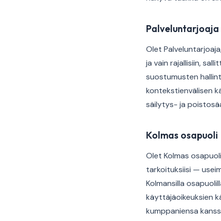
Palveluntarjoaja 
Olet Palveluntarjoaj
ja vain rajallisiin, s
suostumusten hallint
kontekstienvälisen k
säilytys- ja poistos
Kolmas osapuoli
Olet Kolmas osapuoli,
tarkoituksiisi — usei
Kolmansilla osapuoli
käyttäjäoikeuksien kä
kumppaniensa kanss