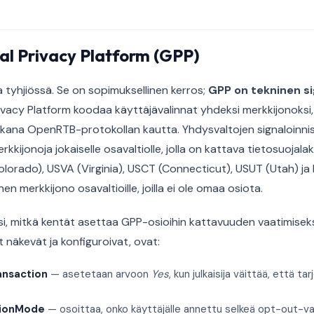
al Privacy Platform (GPP)
 tyhjiössä. Se on sopimuksellinen kerros;
GPP on tekninen si
ivacy Platform koodaa käyttäjävalinnat yhdeksi merkkijonoksi,
kana OpenRTB-protokollan kautta. Yhdysvaltojen signaloinnis
rkkijonoja jokaiselle osavaltiolle, jolla on kattava tietosuojal
Colorado), USVA (Virginia), USCT (Connecticut), USUT (Utah) ja
en merkkijono osavaltioille, joilla ei ole omaa osiota.
i, mitkä kentät asettaa GPP-osioihin kattavuuden vaatimisek
jat näkevät ja konfiguroivat, ovat:
nsaction
— asetetaan arvoon
Yes
, kun julkaisija väittää, että 
ionMode
— osoittaa, onko käyttäjälle annettu selkeä opt-out-v