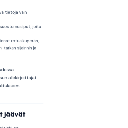
ä tietoja vain
suostumusliput, joita
innat rotualkuperän,
tarkan sijainnin ja
suudessa
un allekirjoittajat
litukseen.
at jäävät