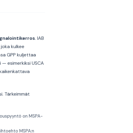
gnalointikerros
. IAB
 joka kulkee
sa GPP kuljettaa
aki — esimerkiksi USCA
 kaikenkattava
si. Tärkeimmät
tarjouspyyntö on MSPA-
aihtoehto MSPA:n