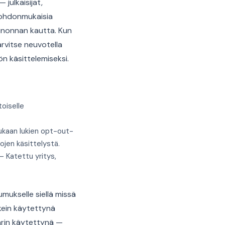
julkaisijat,
 johdonmukaisia
mainonnan kautta. Kun
arvitse neuvotella
n käsittelemiseksi.
toiselle
ukaan lukien opt-out-
ojen käsittelystä.
 — Katettu yritys,
umukselle siellä missä
ikein käytettynä
ärin käytettynä —