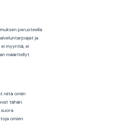
pimuksen perusteella
palveluntarjoajat ja
ei myyntiä, ei
an määritellyt
t niitä omiin
luvat tähän.
n suora
ietoja omien