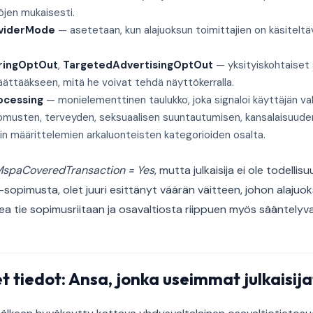
öjen mukaisesti.
viderMode
— asetetaan, kun alajuoksun toimittajien on käsiteltäv
ringOptOut
,
TargetedAdvertisingOptOut
— yksityiskohtaiset 
päättääkseen, mitä he voivat tehdä näyttökerralla.
ocessing
— monielementtinen taulukko, joka signaloi käyttäjän val
omusten, terveyden, seksuaalisen suuntautumisen, kansalaisuuden, 
in määrittelemien arkaluonteisten kategorioiden osalta.
spaCoveredTransaction = Yes
, mutta julkaisija ei ole todelli
-sopimusta, olet juuri esittänyt väärän väitteen, johon alajuoks
ea tie sopimusriitaan ja osavaltiosta riippuen myös sääntelyva
t tiedot: Ansa, jonka useimmat julkaisij