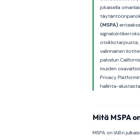
jokaisella omanla
täytäntöönpanokä
(MSPA)
antaaksee
signalointikerrok
otsikkotarjousta, 
valinnainen kotit
palvelun Californ
muiden osavaltioi
Privacy Platformi
hallinta-alustasta
Mitä MSPA on 
MSPA on IAB:n julkais