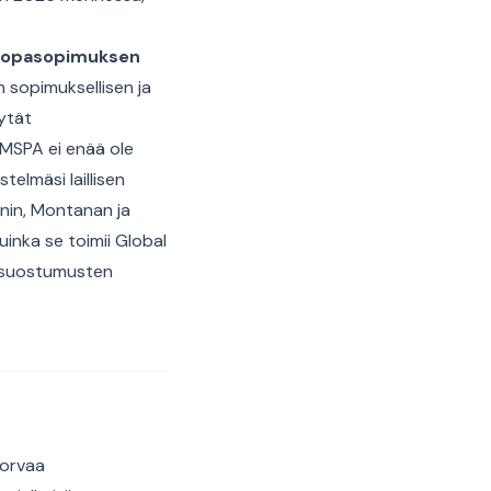
suopasopimuksen
sopimuksellisen ja
ytät
, MSPA ei enää ole
elmäsi laillisen
onin, Montanan ja
uinka se toimii Global
dä suostumusten
korvaa