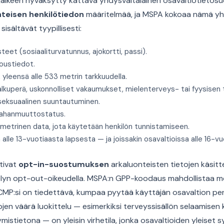
 jälkeen hyväksytty kattava yhdysvaltalainen osavaltiotietosu
nteisen henkilötiedon
määritelmää, ja MSPA kokoaa nämä y
isältävät tyypillisesti:
steet (sosiaaliturvatunnus, ajokortti, passi).
loustiedot.
o, yleensä alle 533 metrin tarkkuudella.
alkuperä, uskonnolliset vakaumukset, mielenterveys- tai fyysisen
 seksuaalinen suuntautuminen.
aahanmuuttostatus.
metrinen data, jota käytetään henkilön tunnistamiseen.
lle 13-vuotiaasta lapsesta — ja joissakin osavaltioissa alle 16-vuo
tivat
opt-in-suostumuksen
arkaluonteisten tietojen käsitt
ttelyn opt-out-oikeudella. MSPA:n GPP-koodaus mahdollistaa 
CMP:si on tiedettävä, kumpaa pyytää käyttäjän osavaltion per
jen väärä luokittelu — esimerkiksi terveyssisällön selaamisen
mistietona — on yleisin virhetila, jonka osavaltioiden yleiset 