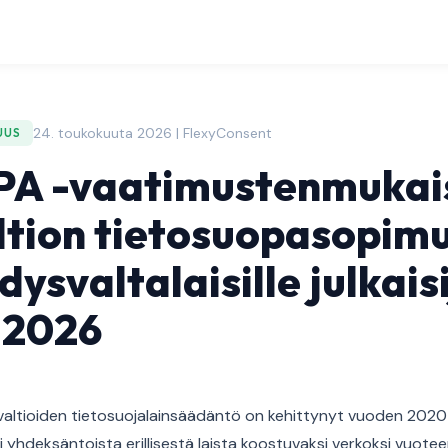
24. toukokuuta 2026 | FlexyConsent
UUS
PA -vaatimustenmukai
ltion tietosuopasopim
ysvaltalaisille julkaisi
 2026
altioiden tietosuojalainsäädäntö on kehittynyt vuoden 2020 k
li yhdeksäntoista erillisestä laista koostuvaksi verkoksi vuo