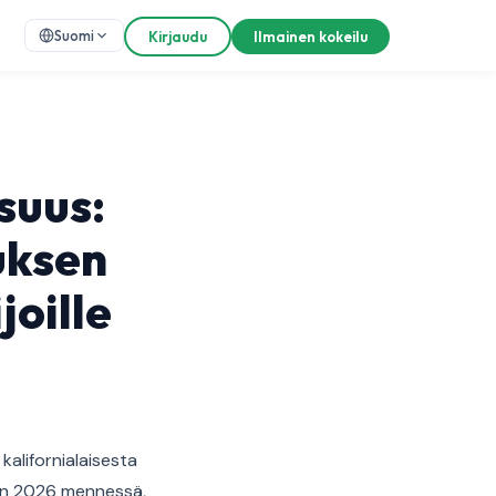
Suomi
Kirjaudu
Ilmainen kokeilu
suus:
uksen
joille
alifornialaisesta
teen 2026 mennessä,