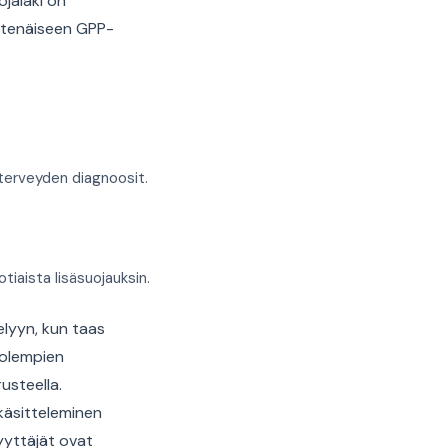
ojalaki on
htenäiseen GPP-
 terveyden diagnoosit.
tiaista lisäsuojauksin.
elyyn, kun taas
molempien
usteella.
 käsitteleminen
syyttäjät ovat