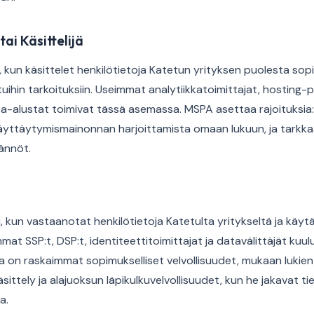
tai Käsittelijä
a, kun käsittelet henkilötietoja Katetun yrityksen puolesta so
allittuihin tarkoituksiin. Useimmat analytiikkatoimittajat, hosting-
a-alustat toimivat tässä asemassa. MSPA asettaa rajoituksia: 
äyttäytymismainonnan harjoittamista omaan lukuun, ja tarkka
äännöt.
 kun vastaanotat henkilötietoja Katetulta yritykseltä ja käytä
mmat SSP:t, DSP:t, identiteettitoimittajat ja datavälittäjät kuu
lla on raskaimmat sopimukselliset velvollisuudet, mukaan lukie
sittely ja alajuoksun läpikulkuvelvollisuudet, kun he jakavat t
a.