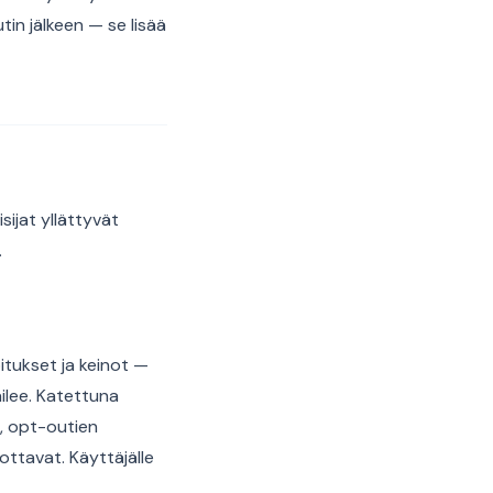
tin jälkeen — se lisää
sijat yllättyvät
.
itukset ja keinot —
railee. Katettuna
, opt-outien
ottavat. Käyttäjälle