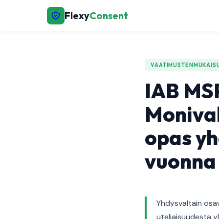
Flexy
Consent
VAATIMUSTENMUKAIS
IAB MS
Moniva
opas yhd
vuonna
Yhdysvaltain osav
uteliaisuudesta y