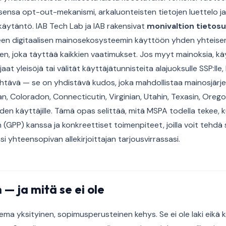
isensa opt-out-mekanismi, arkaluonteisten tietojen luettelo ja
ytäntö. IAB Tech Lab ja IAB rakensivat
monivaltion tieto
n digitaalisen mainosekosysteemin käyttöön yhden yhteisen 
sen, joka täyttää kaikkien vaatimukset. Jos myyt mainoksia, kä
jaat yleisöjä tai välität käyttäjätunnisteita alajuoksulle SSP:lle
ehtävä — se on yhdistävä kudos, joka mahdollistaa mainosjärjest
ian, Coloradon, Connecticutin, Virginian, Utahin, Texasin, Oreg
den käyttäjille. Tämä opas selittää, mitä MSPA todella tekee, k
n (GPP) kanssa ja konkreettiset toimenpiteet, joilla voit teh
si yhteensopivan allekirjoittajan tarjousvirrassasi.
— ja mitä se ei ole
ema yksityinen, sopimusperusteinen kehys. Se ei ole laki eikä 