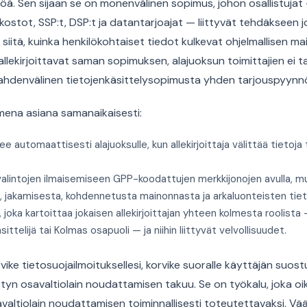
ä. Sen sijaan se on monenvälinen sopimus, johon osallistujat — 
kostot, SSP:t, DSP:t ja datantarjoajat — liittyvät tehdäkseen
tä siitä, kuinka henkilökohtaiset tiedot kulkevat ohjelmallisen 
 allekirjoittavat saman sopimuksen, alajuoksun toimittajien ei t
ahdenvälinen tietojenkäsittelysopimusta yhden tarjouspyynnö
mena asiana samanaikaisesti:
kee automaattisesti alajuoksulle, kun allekirjoittaja välittää tietoja 
alintojen ilmaisemiseen GPP-koodattujen merkkijonojen avulla, m
, jakamisesta, kohdennetusta mainonnasta ja arkaluonteisten tiet
, joka kartoittaa jokaisen allekirjoittajan yhteen kolmesta roolista
ittelijä tai Kolmas osapuoli — ja niihin liittyvät velvollisuudet.
rvike tietosuojailmoituksellesi, korvike suoralle käyttäjän suost
ietyn osavaltiolain noudattamisen takuu. Se on työkalu, joka o
ltiolain noudattamisen toiminnallisesti toteutettavaksi. Vä