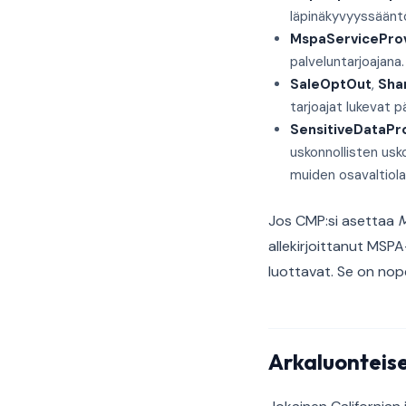
läpinäkyvyyssäänt
MspaServicePro
palveluntarjoajana.
SaleOptOut
,
Sha
tarjoajat lukevat 
SensitiveDataPr
uskonnollisten usk
muiden osavaltiola
Jos CMP:si asettaa
M
allekirjoittanut MSPA
luottavat. Se on nop
Arkaluonteise