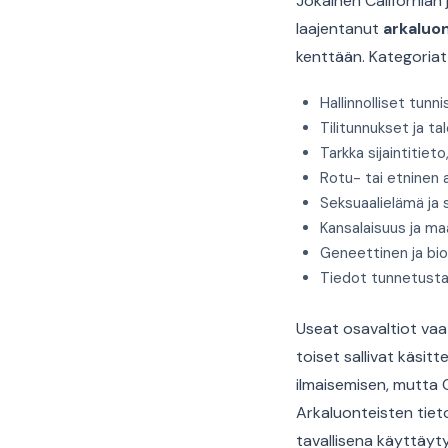
Jokainen Californian
laajentanut
arkaluo
kenttään. Kategoriat s
Hallinnolliset tunni
Tilitunnukset ja ta
Tarkka sijaintitiet
Rotu- tai etninen 
Seksuaalielämä ja
Kansalaisuus ja m
Geneettinen ja bio
Tiedot tunnetusta a
Useat osavaltiot vaa
toiset sallivat käsi
ilmaisemisen, mutta 
Arkaluonteisten tieto
tavallisena käyttäyty