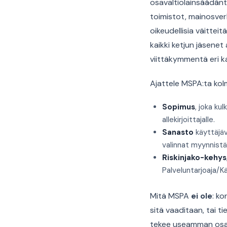
osavaltiolainsäädäntö
toimistot, mainosver
oikeudellisia väittei
kaikki ketjun jäsenet
viittäkymmentä eri k
Ajattele MSPA:ta kol
Sopimus
, joka kul
allekirjoittajalle.
Sanasto
käyttäjäv
valinnat myynnistä
Riskinjako-kehys
Palveluntarjoaja/Käs
Mitä MSPA
ei ole
: ko
sitä vaaditaan, tai t
tekee useamman osava