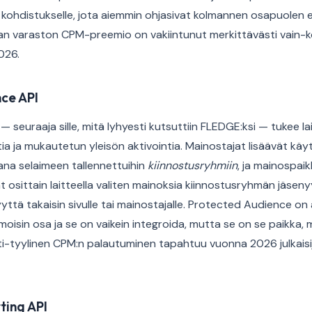
 kohdistukselle, jota aiemmin ohjasivat kolmannen osapuolen ev
n varaston CPM-preemio on vakiintunut merkittävästi vain-k
026.
ce API
 seuraaja sille, mitä lyhyesti kutsuttiin FLEDGE:ksi — tukee 
a ja mukautetun yleisön aktivointia. Mainostajat lisäävät käyt
kana selaimeen tallennettuihin
kiinnostusryhmiin
, ja mainospai
 osittain laitteella valiten mainoksia kiinnostusryhmän jäsen
ttä takaisin sivulle tai mainostajalle. Protected Audience on 
oisin osa ja se on vaikein integroida, mutta se on se paikka, 
-tyylinen CPM:n palautuminen tapahtuu vuonna 2026 julkaisijoil
ting API