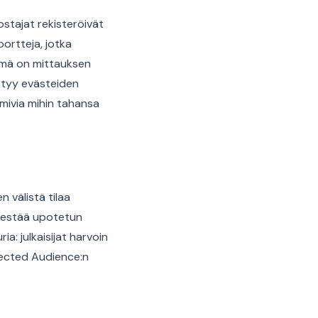
stajat rekisteröivät
portteja, jotka
Tämä on mittauksen
irtyy evästeiden
mivia mihin tahansa
 välistä tilaa
ka estää upotetun
a: julkaisijat harvoin
tected Audience:n