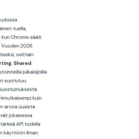
oudossa
aimen tuella,
a kun Chrome sääti
i. Vuoden 2026
seksi, osittain
rting
,
Shared
inneilla julkaisijoilla
kin suoriutuu
e suostumuksesta
nimutkaisempi kuin
en arvoa uusista
yvät jokaisessa
tärkeä API todella
jen käyttöön ilman