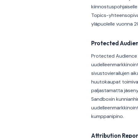
kiinnostuspohjaiselle
Topics-yhteensopiva
yläpuolelle vuonna 2
Protected Audien
Protected Audience —
uudelleenmarkkinointi
sivustovierailujen ai
huutokaupat toimivat
paljastamatta jäsenyy
Sandboxin kunnianhim
uudelleenmarkkinointi
kumppanipino.
Attribution Repor