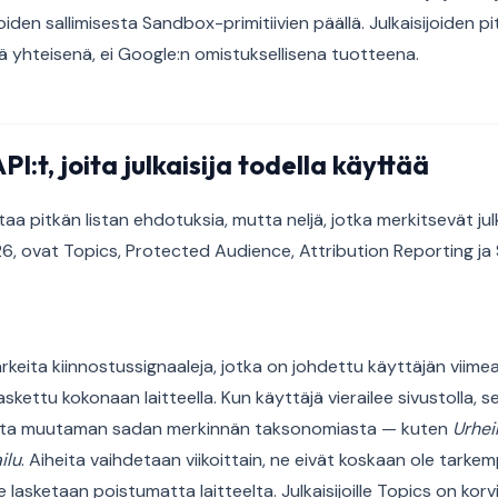
den sallimisesta Sandbox-primitiivien päällä. Julkaisijoiden pit
yhteisenä, ei Google:n omistuksellisena tuotteena.
:t, joita julkaisija todella käyttää
a pitkän listan ehdotuksia, mutta neljä, jotka merkitsevät julk
, ovat Topics, Protected Audience, Attribution Reporting ja
rkeita kiinnostussignaaleja, jotka on johdettu käyttäjän viime
askettu kokonaan laitteella. Kun käyttäjä vierailee sivustolla, s
etta muutaman sadan merkinnän taksonomiasta — kuten
Urhei
ilu
. Aiheita vaihdetaan viikoittain, ne eivät koskaan ole tarkem
lasketaan poistumatta laitteelta. Julkaisijoille Topics on korvik