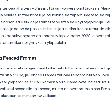
g tarjoaa yksityisyyttä säilyttävän konversiomittauksen. Maino
t, ja selain tuottaa koottuja tai kohinaisia tapahtumatasoisia ra
mainosaltistuksiin paljastamatta yksittäisiä käyttäjäpolkuja. 
alla, ja se on se paikka, mihin suljetun silmukan attribuutio si
t ja koontikynnysten on säädetty läpi vuoden 2025 ja ovat toi
toman liikennekynnyksen yläpuolella.
ja Fenced Frames
 mainosteknologiatoimittajille mahdollisuuden pitää sivustojen
tta sitä sivulle, ja Fenced Frames tarjoaa renderöintirajan, jo
ai ympäröivää sivua lukemasta sitä. Nämä ovat infrastruktuuri
vaikutuksessa niiden kanssa, mutta ne ovat se, mikä saa Pro
tokaupan toimimaan turvallisesti.