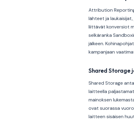
Attribution Reportin
lähteet ja laukaisija
liittävät konversiot 
selkäranka Sandboxin 
jälkeen. Kohinapohja
kampanjaan vaatimat
Shared Storage 
Shared Storage antaa
laitteella paljastama
mainoksen lukemasta t
ovat suorassa vuoro
laitteen sisäisen huu