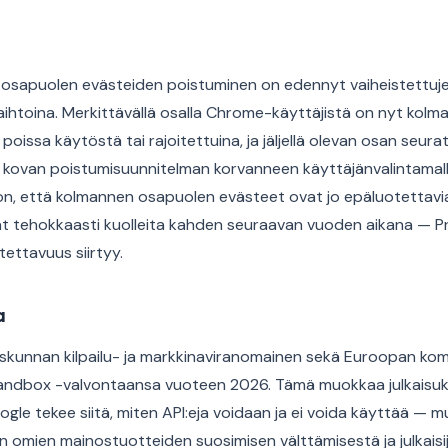
sapuolen evästeiden poistuminen on edennyt vaiheistettujen
aihtoina. Merkittävällä osalla Chrome-käyttäjistä on nyt kol
oissa käytöstä tai rajoitettuina, ja jäljellä olevan osan seur
 kovan poistumisuunnitelman korvanneen käyttäjänvalintamall
le on, että kolmannen osapuolen evästeet ovat jo epäluotettavi
at tehokkaasti kuolleita kahden seuraavan vuoden aikana — 
tettavuus siirtyy.
a
kunnan kilpailu- ja markkinaviranomainen sekä Euroopan komi
ndbox -valvontaansa vuoteen 2026. Tämä muokkaa julkaisuk
ogle tekee siitä, miten API:eja voidaan ja ei voida käyttää — m
 omien mainostuotteiden suosimisen välttämisestä ja julkaisi