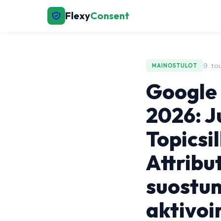
Flexy
Consent
9. to
MAINOSTULOT
Google
2026: Ju
Topicsi
Attribu
suostum
aktivoin