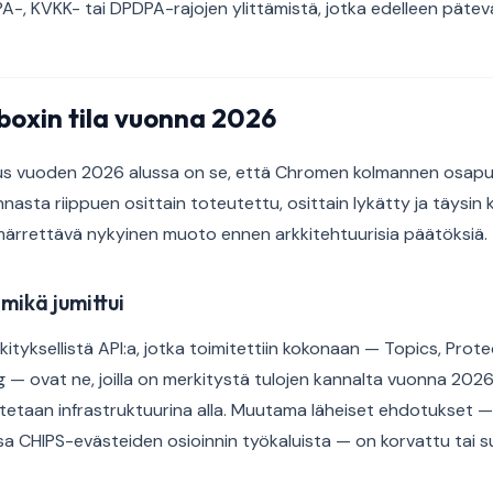
A-, KVKK- tai DPDPA-rajojen ylittämistä, jotka edelleen pätev
boxin tila vuonna 2026
us vuoden 2026 alussa on se, että Chromen kolmannen osapu
nasta riippuen osittain toteutettu, osittain lykätty ja täysin k
märrettävä nykyinen muoto ennen arkkitehtuurisia päätöksiä.
 mikä jumittui
erkityksellistä API:a, jotka toimitettiin kokonaan — Topics, Pro
g — ovat ne, joilla on merkitystä tulojen kannalta vuonna 2026
etaan infrastruktuurina alla. Muutama läheiset ehdotukset — e
sa CHIPS-evästeiden osioinnin työkaluista — on korvattu tai s