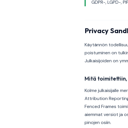
GDPR-, LGPD-, PIP
Privacy Sand
Käytännön todellisu
poistuminen on tulkin
Julkaisijoiden on ym
Mitä toimitettiin,
Kolme julkaisijalle m
Attribution Reportin
Fenced Frames toimit
aiemmat versiot ja o
pinojen osiin.