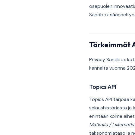
osapuolen innovaatioi
Sandbox säänneltynä 
Tärkeimmät API
Privacy Sandbox katta
kannalta vuonna 2026
Topics API
Topics API tarjoaa ka
selaushistoriasta ja l
enintään kolme aih
Matkailu / Liikematka
taksonomiataso ja ne 