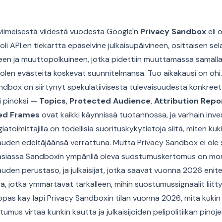
iimeisestä viidestä vuodesta Google'n
Privacy Sandbox
eli 
e oli API:en tiekartta epäselvine julkaisupäivineen, osittaisen sel
een ja muuttopolkuineen, jotka pidettiin muuttamassa samall
len evästeitä koskevat suunnitelmansa. Tuo aikakausi on oh
ndbox on siirtynyt spekulatiivisesta tulevaisuudesta konkreetti
 pinoksi —
Topics
,
Protected Audience
,
Attribution Repo
ed Frames
ovat kaikki käynnissä tuotannossa, ja varhain investo
atoimittajilla on todellisia suorituskykytietoja siitä, miten ku
auden edeltäjäänsä verrattuna. Mutta Privacy Sandbox ei ol
asiassa Sandboxin ympärillä oleva suostumuskertomus on mo
uden perustaso, ja julkaisijat, jotka saavat vuonna 2026 enit
itä, jotka ymmärtävät tarkalleen, mihin suostumussignaalit liitt
pas käy läpi Privacy Sandboxin tilan vuonna 2026, mitä kukin 
umus virtaa kunkin kautta ja julkaisijoiden pelipolitiikan pino