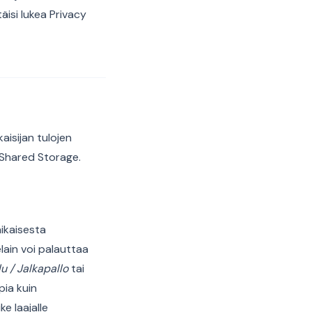
äisi lukea Privacy
aisijan tulojen
 Shared Storage.
aikaisesta
elain voi palauttaa
lu / Jalkapallo
tai
pia kuin
e laajalle