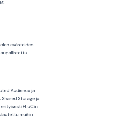
ät.
olen evästeiden
aupallistettu.
tected Audience ja
. Shared Storage ja
rityisesti FLoC:in
ulautettu muihin