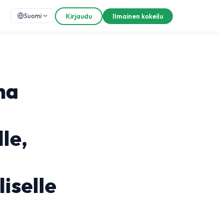
Suomi
Kirjaudu
Ilmainen kokeilu
na
le,
iselle