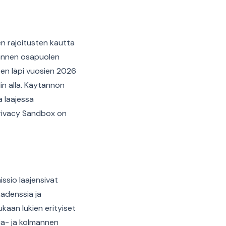
 rajoitusten kautta
mannen osapuolen
aten läpi vuosien 2026
in alla. Käytännön
a laajessa
Privacy Sandbox on
ssio laajensivat
adenssia ja
ukaan lukien erityiset
ja- ja kolmannen