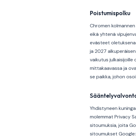
Poistumispolku
Chromen kolmannen o
eikä yhtenä vipujenv
evästeet oletuksena p
ja 2027 alkuperäisen
vaikutus julkaisijoil
mittakaavassa ja ov
se paikka, johon osoi
Sääntelyvalvont
Yhdistyneen kuningas
molemmat Privacy Sa
sitoumuksia, joita Go
sitoumukset Google:n