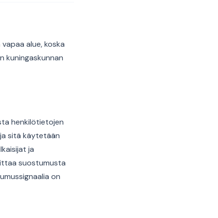
 vapaa alue, koska
een kuningaskunnan
sta henkilötietojen
 ja sitä käytetään
kaisijat ja
koittaa suostumusta
tumussignaalia on