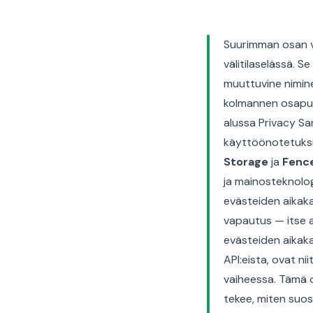
Suurimman osan v
välitilaselässä. S
muuttuvine nimin
kolmannen osapuo
alussa Privacy Sa
käyttöönotetuksi
Storage
ja
Fenc
ja mainosteknologi
evästeiden aikak
vapautus — itse 
evästeiden aikaka
API:eista, ovat ni
vaiheessa. Tämä o
tekee, miten suost