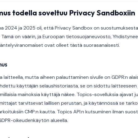
us todella soveltuu Privacy Sandboxiin
na 2024 ja 2025 oli, että Privacy Sandbox on suostumuksesta
a. Tämä on väärin, ja Euroopan tietosuojaneuvosto, Yhdistyn
äntelyviranomaiset ovat olleet tästä suorasanaisesti.
mus
 laitteella, mutta aiheen palauttaminen sivulle on GDPR:n alai
ohdettu käyttäjän selaushistoriasta, se on sidottu laitteeseen
illaisia mainoksia käyttäjä näkee. Topics-sovelluksia ajavat jul
ittajat tarvitsevat laillisen perustan, ja käytännössä se tar
arkoituksiin CMP:n kautta. Topics API:n kutsuminen ilman suos
GDPR-oikeudenkäytön alueella.