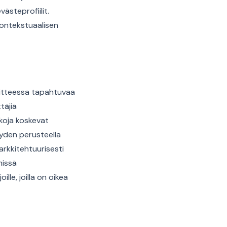
ästeprofiilit.
ontekstuaalisen
laitteessa tapahtuvaa
täjiä
kkoja koskevat
yyden perusteella
arkkitehtuurisesti
missä
le, joilla on oikea