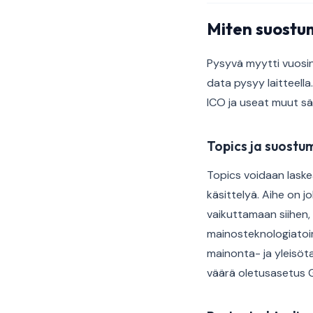
Miten suostum
Pysyvä myytti vuosi
data pysyy laitteell
ICO ja useat muut sä
Topics ja suostu
Topics voidaan laskea
käsittelyä. Aihe on j
vaikuttamaan siihen, m
mainosteknologiatoim
mainonta- ja yleisöt
väärä oletusasetus 