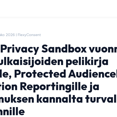
uko 2026 | FlexyConsent
 Privacy Sandbox vuon
lkaisijoiden pelikirja
lle, Protected Audiencel
tion Reportingille ja
uksen kannalta turvall
nille