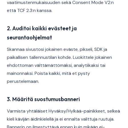
vaatimustenmukaisuuden sekä Consent Mode V2:n
että TCF 2.3:n kanssa.
2. Auditoi kaikki evästeet ja
seurantaohjelmat
Skannaa sivustosi jokainen eväste, pikseli, SDK ja
paikallisen tallennustilan kohde. Luokittele jokainen
ehdottoman välttämättömäksi, analytiikaksi tai
mainonnaksi. Poista kaikki, mitä et pysty
perustelemaan.
3. Määritä suostumusbanneri
Varmista yhtäläiset Hyväksy/Hylkää-painikkeet, selkeä
kieli kävijän äidinkielellä ja ei ennalta valittuja ruutuja.
Bannerin on ilmestyttävä ennen kuin mikään ei-