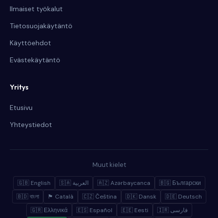
Ilmaiset työkalut
Tietosuojakäytäntö
Käyttöehdot
Evästekäytäntö
Yritys
Etusivu
Yhteystiedot
Muut kielet
🇬🇧 English
🇸🇦 العربية
🇦🇿 Azərbaycanca
🇧🇬 Български
🇧🇩 বাংলা
🏴 Català
🇨🇿 Čeština
🇩🇰 Dansk
🇩🇪 Deutsch
🇬🇷 Ελληνικά
🇪🇸 Español
🇪🇪 Eesti
🇮🇷 فارسی