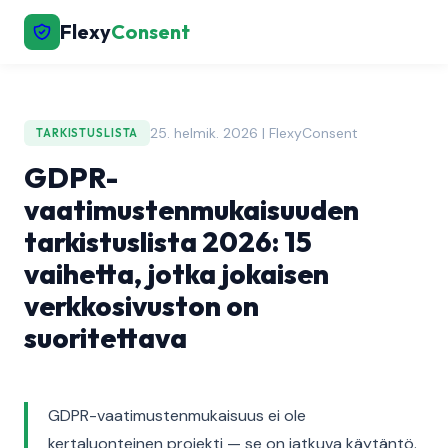
Flexy
Consent
25. helmik. 2026 | FlexyConsent
TARKISTUSLISTA
GDPR-
vaatimustenmukaisuuden
tarkistuslista 2026: 15
vaihetta, jotka jokaisen
verkkosivuston on
suoritettava
GDPR-vaatimustenmukaisuus ei ole
kertaluonteinen projekti — se on jatkuva käytäntö.