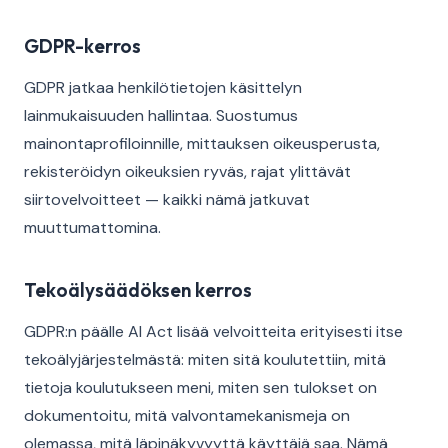
GDPR-kerros
GDPR jatkaa henkilötietojen käsittelyn
lainmukaisuuden hallintaa. Suostumus
mainontaprofiloinnille, mittauksen oikeusperusta,
rekisteröidyn oikeuksien ryväs, rajat ylittävät
siirtovelvoitteet — kaikki nämä jatkuvat
muuttumattomina.
Tekoälysäädöksen kerros
GDPR:n päälle AI Act lisää velvoitteita erityisesti itse
tekoälyjärjestelmästä: miten sitä koulutettiin, mitä
tietoja koulutukseen meni, miten sen tulokset on
dokumentoitu, mitä valvontamekanismeja on
olemassa, mitä läpinäkyvyyttä käyttäjä saa. Nämä