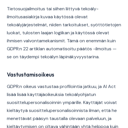
Tietosuojailmoitus tai siihen liittyvä tekoäly-
ilmoitusasiakirja kuvaa käytössä olevat
tekoälyjärjestelmät, niiden tarkoitukset, syöttötietojen
luokat, tulosten laajan logiikan ja käytössä olevat
ihmisen valvontamekanismit. Tämä on enemmän kuin
GDPR:n 22 artiklan automatisoitu päätös -ilmoitus —
se on täydempi tekoälyn läpinäkyvyystarina.
Vastustamisoikeus
GDPR:n oikeus vastustaa profilointia jatkuu, ja AI Act
lisää lisää käyttäjäoikeuksia tekoälyohjatun
suosittelupersonalisoinnin ympärille. Käyttäjät voivat
kieltäytyä suosittelupersonalisoinnista ilman, että he
menettävät pääsyn taustalla olevaan palveluun, ja
kieltäytymisen on oltava vähintään yhtä helppoa kuin