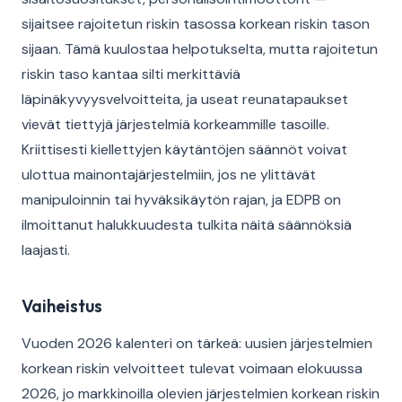
sijaitsee rajoitetun riskin tasossa korkean riskin tason
sijaan. Tämä kuulostaa helpotukselta, mutta rajoitetun
riskin taso kantaa silti merkittäviä
läpinäkyvyysvelvoitteita, ja useat reunatapaukset
vievät tiettyjä järjestelmiä korkeammille tasoille.
Kriittisesti kiellettyjen käytäntöjen säännöt voivat
ulottua mainontajärjestelmiin, jos ne ylittävät
manipuloinnin tai hyväksikäytön rajan, ja EDPB on
ilmoittanut halukkuudesta tulkita näitä säännöksiä
laajasti.
Vaiheistus
Vuoden 2026 kalenteri on tärkeä: uusien järjestelmien
korkean riskin velvoitteet tulevat voimaan elokuussa
2026, jo markkinoilla olevien järjestelmien korkean riskin