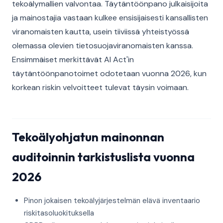
tekoälymallien valvontaa. Täytäntöönpano julkaisijoita
ja mainostajia vastaan kulkee ensisijaisesti kansallisten
viranomaisten kautta, usein tiiviissä yhteistyössä
olemassa olevien tietosuojaviranomaisten kanssa.
Ensimmäiset merkittävät AI Act'in
täytäntöönpanotoimet odotetaan vuonna 2026, kun
korkean riskin velvoitteet tulevat täysin voimaan.
Tekoälyohjatun mainonnan
auditoinnin tarkistuslista vuonna
2026
Pinon jokaisen tekoälyjärjestelmän elävä inventaario
riskitasoluokituksella