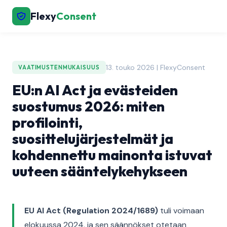
Flexy
Consent
13. touko 2026 | FlexyConsent
VAATIMUSTENMUKAISUUS
EU:n AI Act ja evästeiden
suostumus 2026: miten
profilointi,
suosittelujärjestelmät ja
kohdennettu mainonta istuvat
uuteen sääntelykehykseen
EU AI Act (Regulation 2024/1689)
tuli voimaan
elokuussa 2024, ja sen säännökset otetaan