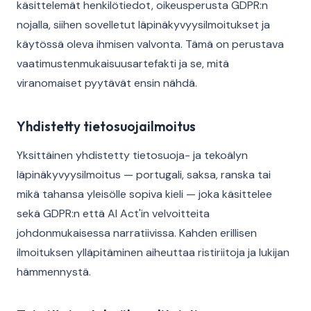
käsittelemät henkilötiedot, oikeusperusta GDPR:n
nojalla, siihen sovelletut läpinäkyvyysilmoitukset ja
käytössä oleva ihmisen valvonta. Tämä on perustava
vaatimustenmukaisuusartefakti ja se, mitä
viranomaiset pyytävät ensin nähdä.
Yhdistetty tietosuojailmoitus
Yksittäinen yhdistetty tietosuoja- ja tekoälyn
läpinäkyvyysilmoitus — portugali, saksa, ranska tai
mikä tahansa yleisölle sopiva kieli — joka käsittelee
sekä GDPR:n että AI Act'in velvoitteita
johdonmukaisessa narratiivissa. Kahden erillisen
ilmoituksen ylläpitäminen aiheuttaa ristiriitoja ja lukijan
hämmennystä.