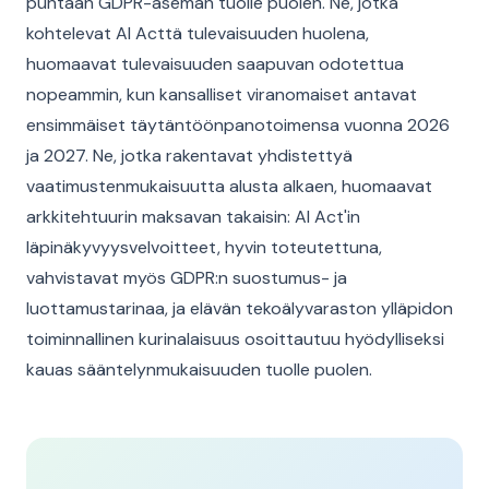
puhtaan GDPR-aseman tuolle puolen. Ne, jotka
kohtelevat AI Acttä tulevaisuuden huolena,
huomaavat tulevaisuuden saapuvan odotettua
nopeammin, kun kansalliset viranomaiset antavat
ensimmäiset täytäntöönpanotoimensa vuonna 2026
ja 2027. Ne, jotka rakentavat yhdistettyä
vaatimustenmukaisuutta alusta alkaen, huomaavat
arkkitehtuurin maksavan takaisin: AI Act'in
läpinäkyvyysvelvoitteet, hyvin toteutettuna,
vahvistavat myös GDPR:n suostumus- ja
luottamustarinaa, ja elävän tekoälyvaraston ylläpidon
toiminnallinen kurinalaisuus osoittautuu hyödylliseksi
kauas sääntelynmukaisuuden tuolle puolen.