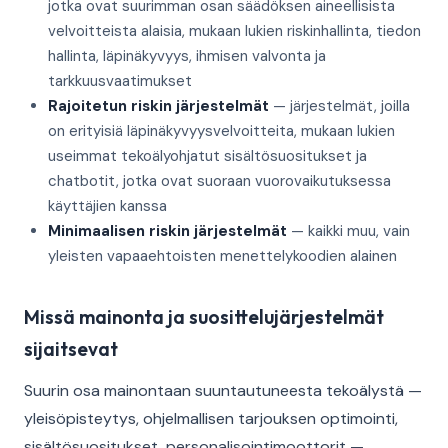
jotka ovat suurimman osan säädöksen aineellisista
velvoitteista alaisia, mukaan lukien riskinhallinta, tiedon
hallinta, läpinäkyvyys, ihmisen valvonta ja
tarkkuusvaatimukset
Rajoitetun riskin järjestelmät
— järjestelmät, joilla
on erityisiä läpinäkyvyysvelvoitteita, mukaan lukien
useimmat tekoälyohjatut sisältösuositukset ja
chatbotit, jotka ovat suoraan vuorovaikutuksessa
käyttäjien kanssa
Minimaalisen riskin järjestelmät
— kaikki muu, vain
yleisten vapaaehtoisten menettelykoodien alainen
Missä mainonta ja suosittelujärjestelmät
sijaitsevat
Suurin osa mainontaan suuntautuneesta tekoälystä —
yleisöpisteytys, ohjelmallisen tarjouksen optimointi,
sisältösuositukset, personalisointimoottorit —