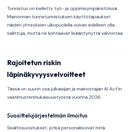
Tunnistus on kielletty työ- ja oppimisympäristöissä.
Mainonnan tunnetunnistuksen käyttötapaukset
näiden yhteyksien ulkopuolella voivat edelleen olla
sallittuja, mutta ne kohtaavat lisääntynyttä valvontaa.
Rajoitetun riskin
läpinäkyvyysvelvoitteet
Tässä on suurin osa julkaisijan ja mainostajan AI Act'in
vaatimustenmukaisuustyöstä vuonna 2026.
Suosittelujärjestelmän ilmoitus
Sisältösuositukset, jotka personalisoivat mitä