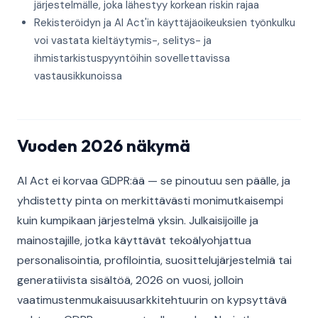
järjestelmälle, joka lähestyy korkean riskin rajaa
Rekisteröidyn ja AI Act'in käyttäjäoikeuksien työnkulku
voi vastata kieltäytymis-, selitys- ja
ihmistarkistuspyyntöihin sovellettavissa
vastausikkunoissa
Vuoden 2026 näkymä
AI Act ei korvaa GDPR:ää — se pinoutuu sen päälle, ja
yhdistetty pinta on merkittävästi monimutkaisempi
kuin kumpikaan järjestelmä yksin. Julkaisijoille ja
mainostajille, jotka käyttävät tekoälyohjattua
personalisointia, profilointia, suosittelujärjestelmiä tai
generatiivista sisältöä, 2026 on vuosi, jolloin
vaatimustenmukaisuusarkkitehtuurin on kypsyttävä