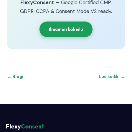
FlexyConsent
— Google Certified CMP.
GDPR, CCPA & Consent Mode V2 ready.
Ilmainen kokeilu
← Blogi
Lue kaikki →
Flexy
Consent