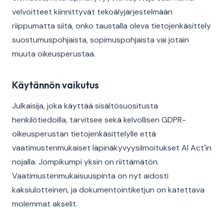
velvoitteet kiinnittyvät tekoälyjärjestelmään
riippumatta siitä, onko taustalla oleva tietojenkäsittely
suostumuspohjaista, sopimuspohjaista vai jotain
muuta oikeusperustaa.
Käytännön vaikutus
Julkaisija, joka käyttää sisältösuositusta
henkilötiedoilla, tarvitsee sekä kelvollisen GDPR-
oikeusperustan tietojenkäsittelylle että
vaatimustenmukaiset läpinäkyvyysilmoitukset AI Act'in
nojalla. Jompikumpi yksin on riittämätön.
Vaatimustenmukaisuuspinta on nyt aidosti
kaksiulotteinen, ja dokumentointiketjun on katettava
molemmat akselit.