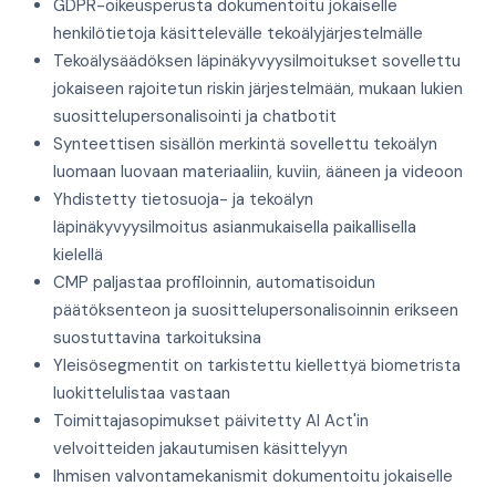
GDPR-oikeusperusta dokumentoitu jokaiselle
henkilötietoja käsittelevälle tekoälyjärjestelmälle
Tekoälysäädöksen läpinäkyvyysilmoitukset sovellettu
jokaiseen rajoitetun riskin järjestelmään, mukaan lukien
suosittelupersonalisointi ja chatbotit
Synteettisen sisällön merkintä sovellettu tekoälyn
luomaan luovaan materiaaliin, kuviin, ääneen ja videoon
Yhdistetty tietosuoja- ja tekoälyn
läpinäkyvyysilmoitus asianmukaisella paikallisella
kielellä
CMP paljastaa profiloinnin, automatisoidun
päätöksenteon ja suosittelupersonalisoinnin erikseen
suostuttavina tarkoituksina
Yleisösegmentit on tarkistettu kiellettyä biometrista
luokittelulistaa vastaan
Toimittajasopimukset päivitetty AI Act'in
velvoitteiden jakautumisen käsittelyyn
Ihmisen valvontamekanismit dokumentoitu jokaiselle