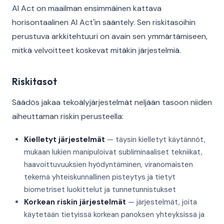
AI Act on maailman ensimmäinen kattava
horisontaalinen AI Act'in sääntely. Sen riskitasoihin
perustuva arkkitehtuuri on avain sen ymmärtämiseen,
mitkä velvoitteet koskevat mitäkin järjestelmiä.
Riskitasot
Säädös jakaa tekoälyjärjestelmät neljään tasoon niiden
aiheuttaman riskin perusteella:
Kielletyt järjestelmät
— täysin kielletyt käytännöt,
mukaan lukien manipuloivat subliminaaliset tekniikat,
haavoittuvuuksien hyödyntäminen, viranomaisten
tekemä yhteiskunnallinen pisteytys ja tietyt
biometriset luokittelut ja tunnetunnistukset
Korkean riskin järjestelmät
— järjestelmät, joita
käytetään tietyissä korkean panoksen yhteyksissä ja