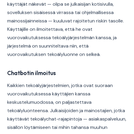
käyttäjät näkevät — olipa se julkaisijan kotisivulla,
sovelluksen sisäisessä virrassa tai ohjelmallisessa
mainossijainneissa — kuuluvat rajoitetun riskin tasolle.
Käyttäjille on ilmoitettava, että he ovat
vuorovaikutuksessa tekoälyjärjestelmän kanssa, ja
järjestelmä on suunniteltava niin, että
vuorovaikutuksen tekoälyluonne on selkeä.
Chatbotin ilmoitus
Kaikkien tekoälyjärjestelmien, jotka ovat suoraan
vuorovaikutuksessa käyttäjien kanssa
keskustelumuodossa, on paljastettava
tekoälyluonteensa. Julkaisijoiden ja mainostajien, jotka
käyttävät tekoälychat-rajapintoja — asiakaspalveluun,
sisällön löytämiseen tai mihin tahansa muuhun