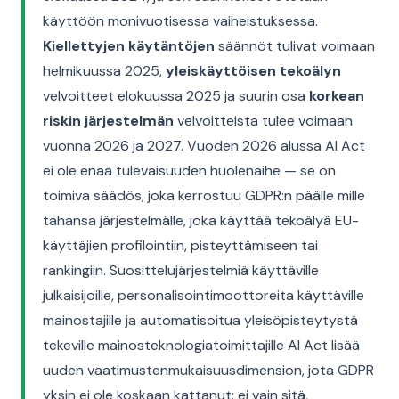
käyttöön monivuotisessa vaiheistuksessa.
Kiellettyjen käytäntöjen
säännöt tulivat voimaan
helmikuussa 2025,
yleiskäyttöisen tekoälyn
velvoitteet elokuussa 2025 ja suurin osa
korkean
riskin järjestelmän
velvoitteista tulee voimaan
vuonna 2026 ja 2027. Vuoden 2026 alussa AI Act
ei ole enää tulevaisuuden huolenaihe — se on
toimiva säädös, joka kerrostuu GDPR:n päälle mille
tahansa järjestelmälle, joka käyttää tekoälyä EU-
käyttäjien profilointiin, pisteyttämiseen tai
rankingiin. Suosittelujärjestelmiä käyttäville
julkaisijoille, personalisointimoottoreita käyttäville
mainostajille ja automatisoitua yleisöpisteytystä
tekeville mainosteknologiatoimittajille AI Act lisää
uuden vaatimustenmukaisuusdimension, jota GDPR
yksin ei ole koskaan kattanut: ei vain sitä,