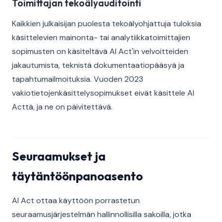
Toimittajan tekoälyauditointi
Kaikkien julkaisijan puolesta tekoälyohjattuja tuloksia
käsittelevien mainonta- tai analytiikkatoimittajien
sopimusten on käsiteltävä AI Act'in velvoitteiden
jakautumista, teknistä dokumentaatiopääsyä ja
tapahtumailmoituksia. Vuoden 2023
vakiotietojenkäsittelysopimukset eivät käsittele AI
Acttä, ja ne on päivitettävä.
Seuraamukset ja
täytäntöönpanoasento
AI Act ottaa käyttöön porrastetun
seuraamusjärjestelmän hallinnollisilla sakoilla, jotka