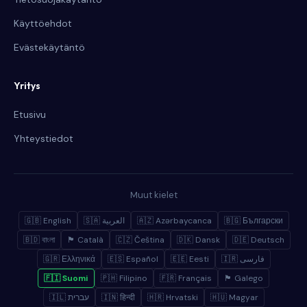
Käyttöehdot
Evästekäytäntö
Yritys
Etusivu
Yhteystiedot
Muut kielet
🇬🇧 English
🇸🇦 العربية
🇦🇿 Azərbaycanca
🇧🇬 Български
🇧🇩 বাংলা
🏴 Català
🇨🇿 Čeština
🇩🇰 Dansk
🇩🇪 Deutsch
🇬🇷 Ελληνικά
🇪🇸 Español
🇪🇪 Eesti
🇮🇷 فارسی
🇫🇮 Suomi
🇵🇭 Filipino
🇫🇷 Français
🏴 Galego
🇮🇱 עברית
🇮🇳 हिन्दी
🇭🇷 Hrvatski
🇭🇺 Magyar