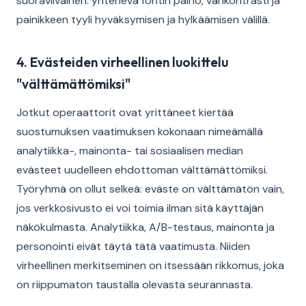
suoraviivainen: yhtenevä fontin paino, värikontrasti ja
painikkeen tyyli hyväksymisen ja hylkäämisen välillä.
4. Evästeiden virheellinen luokittelu
"välttämättömiksi"
Jotkut operaattorit ovat yrittäneet kiertää
suostumuksen vaatimuksen kokonaan nimeämällä
analytiikka-, mainonta- tai sosiaalisen median
evästeet uudelleen ehdottoman välttämättömiksi.
Työryhmä on ollut selkeä: eväste on välttämätön vain,
jos verkkosivusto ei voi toimia ilman sitä käyttäjän
näkökulmasta. Analytiikka, A/B-testaus, mainonta ja
personointi eivät täytä tätä vaatimusta. Niiden
virheellinen merkitseminen on itsessään rikkomus, joka
on riippumaton taustalla olevasta seurannasta.