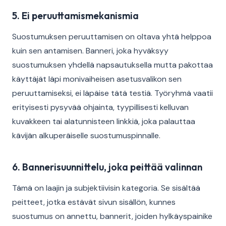
5. Ei peruuttamismekanismia
Suostumuksen peruuttamisen on oltava yhtä helppoa
kuin sen antamisen. Banneri, joka hyväksyy
suostumuksen yhdellä napsautuksella mutta pakottaa
käyttäjät läpi monivaiheisen asetusvalikon sen
peruuttamiseksi, ei läpäise tätä testiä. Työryhmä vaatii
erityisesti pysyvää ohjainta, tyypillisesti kelluvan
kuvakkeen tai alatunnisteen linkkiä, joka palauttaa
kävijän alkuperäiselle suostumuspinnalle.
6. Bannerisuunnittelu, joka peittää valinnan
Tämä on laajin ja subjektiivisin kategoria. Se sisältää
peitteet, jotka estävät sivun sisällön, kunnes
suostumus on annettu, bannerit, joiden hylkäyspainike