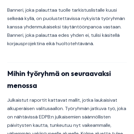
Banneri, joka palauttaa tuolle tarkistuslistalle kuusi
selkeää kyllä, on puolustettavissa nykyistä työryhmän
kanssa yhdenmukaiseksi täytäntöönpanoa vastaan.
Banneri, joka palauttaa edes yhden ei, tulisi käsitellä
korjausprojektina eikä huoltotehtävänä.
Mihin työryhmä on seuraavaksi
menossa
Julkaistut raportit kattavat mallit, jotka laukaisivat
alkuperäisen valitusaallon. Työryhmän jatkuva työ, joka
on nähtävissä EDPB:n julkaisemien säännöllisten
päivitysten kautta, tunkeutuu nyt vaikeammalle,
vähemmän vakiintuneelle alueelle. Kolme aluetta tulee