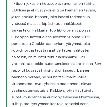
fiktioon: jokainen tietosuojaviranomainen tulkitsi
GDPR:ää ja ePrivacy-direktiiviä hieman eri tavalla,
joten cookie-banneri, joka läpäisi tarkastelun
yhdessä maassa, läpäisi todennäköisesti
tarkastelun kaikkialla. Tuo fiktio on nyt poissa.
Euroopan tietosuojaneuvoston vuonna 2022
perustettu Cookie-bannerien työryhmä, joka
koordinoi vastausta rajat ylittävien valitusten
aaltoihin, on muotoutunut lähimmäksi EU:n
yhtenäistä cookie-suostumuksen sääntökirjaa. Sen
raportit kuvaavat yksityiskohtaisesti, banneri
bannerin perään, ne suunnittelumallit, jotka
viranomaiset ovat yhdessä päättäneet olevan
vaatimustenvastaisia. Kaikkien, jotka käyttävät
suostumusbanneria eurooppalaisessa liikenteessä,
tulisi pitää työryhmän kantoja tosiasiallisena