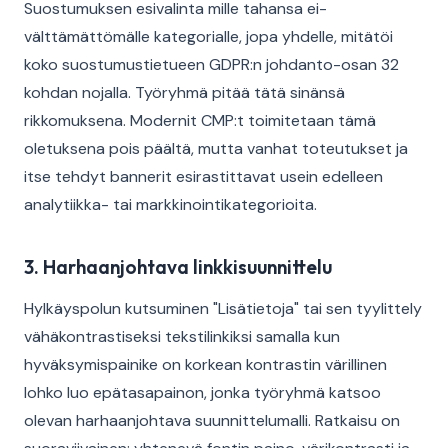
Suostumuksen esivalinta mille tahansa ei-
välttämättömälle kategorialle, jopa yhdelle, mitätöi
koko suostumustietueen GDPR:n johdanto-osan 32
kohdan nojalla. Työryhmä pitää tätä sinänsä
rikkomuksena. Modernit CMP:t toimitetaan tämä
oletuksena pois päältä, mutta vanhat toteutukset ja
itse tehdyt bannerit esirastittavat usein edelleen
analytiikka- tai markkinointikategorioita.
3. Harhaanjohtava linkkisuunnittelu
Hylkäyspolun kutsuminen "Lisätietoja" tai sen tyylittely
vähäkontrastiseksi tekstilinkiksi samalla kun
hyväksymispainike on korkean kontrastin värillinen
lohko luo epätasapainon, jonka työryhmä katsoo
olevan harhaanjohtava suunnittelumalli. Ratkaisu on