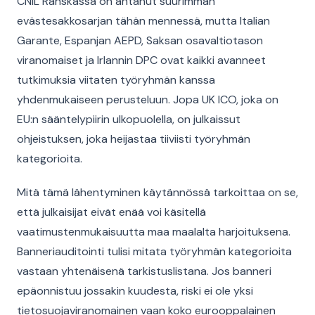
CNIL Ranskassa on antanut suurimman
evästesakkosarjan tähän mennessä, mutta Italian
Garante, Espanjan AEPD, Saksan osavaltiotason
viranomaiset ja Irlannin DPC ovat kaikki avanneet
tutkimuksia viitaten työryhmän kanssa
yhdenmukaiseen perusteluun. Jopa UK ICO, joka on
EU:n sääntelypiirin ulkopuolella, on julkaissut
ohjeistuksen, joka heijastaa tiiviisti työryhmän
kategorioita.
Mitä tämä lähentyminen käytännössä tarkoittaa on se,
että julkaisijat eivät enää voi käsitellä
vaatimustenmukaisuutta maa maalalta harjoituksena.
Banneriauditointi tulisi mitata työryhmän kategorioita
vastaan yhtenäisenä tarkistuslistana. Jos banneri
epäonnistuu jossakin kuudesta, riski ei ole yksi
tietosuojaviranomainen vaan koko eurooppalainen