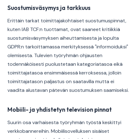
Suostumisväsymys ja tarkkuus
Erittäin tarkat toimittajakohtaiset suostumuspinnat,
kuten IAB TCF:n tuottamat, ovat saaneet kritiikkiä
suostumisväsymyksen aiheuttamisesta ja lopulta
GDPR:n tarkoittamassa merkityksessä "informoiduksi"
olemisesta. Tulevien työryhmän ohjausten
todennäköisesti puolustetaan kategoriatasoa eikä
toimittajatasoa ensimmäisessä kerroksessa, jolloin
toimittajatason paljastus on saatavilla mutta ei
vaadita alustavan pätevän suostumuksen saamiseksi.
Mobiili- ja yhdistetyn television pinnat
Suurin osa varhaisesta työryhmän työstä keskittyi
verkkobannereihin. Mobiilisovelluksen sisäiset