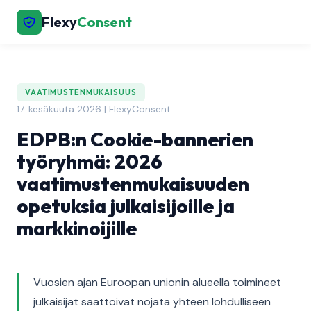
Flexy
Consent
VAATIMUSTENMUKAISUUS
17. kesäkuuta 2026 | FlexyConsent
EDPB:n Cookie-bannerien
työryhmä: 2026
vaatimustenmukaisuuden
opetuksia julkaisijoille ja
markkinoijille
Vuosien ajan Euroopan unionin alueella toimineet
julkaisijat saattoivat nojata yhteen lohdulliseen