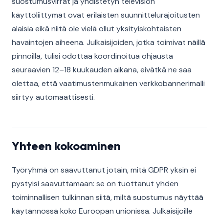
suostumusvirrat ja yhdistetyn television
käyttöliittymät ovat erilaisten suunnittelurajoitusten
alaisia eikä niitä ole vielä ollut yksityiskohtaisten
havaintojen aiheena. Julkaisijoiden, jotka toimivat näillä
pinnoilla, tulisi odottaa koordinoitua ohjausta
seuraavien 12–18 kuukauden aikana, eivätkä ne saa
olettaa, että vaatimustenmukainen verkkobannerimalli
siirtyy automaattisesti.
Yhteen kokoaminen
Työryhmä on saavuttanut jotain, mitä GDPR yksin ei
pystyisi saavuttamaan: se on tuottanut yhden
toiminnallisen tulkinnan siitä, miltä suostumus näyttää
käytännössä koko Euroopan unionissa. Julkaisijoille