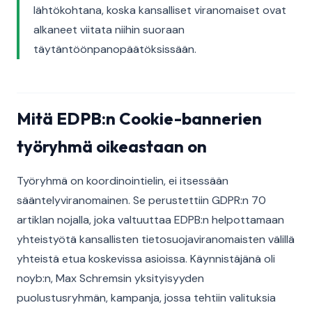
lähtökohtana, koska kansalliset viranomaiset ovat
alkaneet viitata niihin suoraan
täytäntöönpanopäätöksissään.
Mitä EDPB:n Cookie-bannerien
työryhmä oikeastaan on
Työryhmä on koordinointielin, ei itsessään
sääntelyviranomainen. Se perustettiin GDPR:n 70
artiklan nojalla, joka valtuuttaa EDPB:n helpottamaan
yhteistyötä kansallisten tietosuojaviranomaisten välillä
yhteistä etua koskevissa asioissa. Käynnistäjänä oli
noyb:n, Max Schremsin yksityisyyden
puolustusryhmän, kampanja, jossa tehtiin valituksia