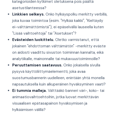
kategorioiden kytkimet oletuksena pois päältä
asetustilanteessa?
Linkkien selkeys.
Onko hylkäyspolku merkitty verbillä,
joka kuvaa toimintoa (esim. "Hylkää kaikki", "Kieltäydy
ei-välttämättömistä"), ei epäselvällä lauseella kuten
"Lisää vaihtoehtoja" tai "Asetukset"?
Evästeiden luokittelu.
Oletko varmistanut, että
jokainen "ehdottoman välttämätön" -merkitty eväste
on aidosti vaadittu sivuston toiminnan kannalta, eikä
analytiikalle, mainonnalle tai mukavuustoiminnoille?
Peruuttamisen saatavuus.
Onko jokaisella sivulla
pysyvä käyttöliittymäelementti, joka avaa
suostumusbannerin uudelleen, enintään yhtä monella
napsautuksella kuin alkuperäinen hyväksyminen vaati?
Ei tummia malleja.
Välttääkö banneri väri-, koko- tai
animaatiovaihtoehtoihin, jotka luovat merkittävän
visuaalisen epätasapainon hyväksymisen ja
hylkäämisen välillä?