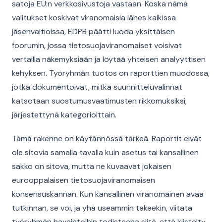
satoja EU:n verkkosivustoja vastaan. Koska nämä
valitukset koskivat viranomaisia lähes kaikissa
jäsenvaltioissa, EDPB päätti luoda yksittäisen
foorumin, jossa tietosuojaviranomaiset voisivat
vertailla näkemyksiään ja löytää yhteisen analyyttisen
kehyksen. Työryhmän tuotos on raporttien muodossa,
jotka dokumentoivat, mitkä suunnitteluvalinnat
katsotaan suostumusvaatimusten rikkomuksiksi,
järjestettynä kategorioittain.
Tämä rakenne on käytännössä tärkeä. Raportit eivät
ole sitovia samalla tavalla kuin asetus tai kansallinen
sakko on sitova, mutta ne kuvaavat jokaisen
eurooppalaisen tietosuojaviranomaisen
konsensuskannan. Kun kansallinen viranomainen avaa
tutkinnan, se voi, ja yhä useammin tekeekin, viitata
työryhmän havaintoihin todisteena siitä, että kiistelty