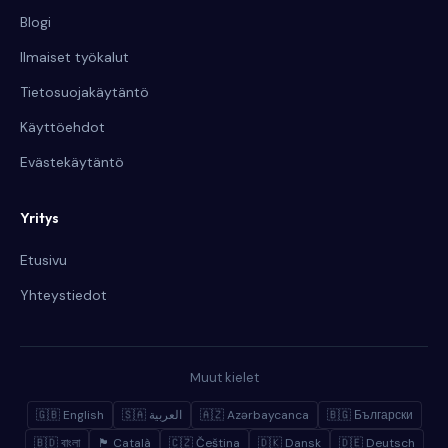
Blogi
Ilmaiset työkalut
Tietosuojakäytäntö
Käyttöehdot
Evästekäytäntö
Yritys
Etusivu
Yhteystiedot
Muut kielet
🇬🇧 English
🇸🇦 العربية
🇦🇿 Azərbaycanca
🇧🇬 Български
🇧🇩 বাংলা
🏴 Català
🇨🇿 Čeština
🇩🇰 Dansk
🇩🇪 Deutsch