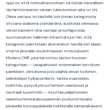
oppi on, että toimivaltaostoksen tai löyhän kansallisen
täytäntöönpanon varaan tukeutumisen aika on ohi.
Oikea vastaus on käsitellä työryhmän kategorioita
sitovana sisäisenä standardina, auditoida olemassa
olevat bannerit niitä vastaan ja konfiguroida
suostumuksen hallinnan infrastruktuuri niin, että
kategoriat pakotetaan alustatason tasolla sen sijaan,
että ne jätetään sivukohtaiseen toteutukseen.
Moderni CMP, joka kartoittuu siististi kuuteen
kategoriaan — tasapainoiset ensimmäisen kerroksen
painikkeet, oletuksena pois päältä olevat kytkimet,
selkokieliset hylkäysetiketit, tarkka evästeiden
luokittelu, pysyvä peruuttamisen saatavuus ja
neutraali suunnittelu — muuttaa paljastuneen
vaatimustenmukaisuusaseman puolustettavaksi
jokaisella eurooppalaisella markkinalla samanaikaisesti.