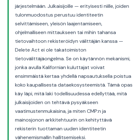
järjestelmään. Julkaisijoille — erityisesti niille, joiden
tulonmuodostus perustuu identiteetin
selvittämiseen, yleisön laajentamiseen,
ohjelmalliseen mittaukseen tai mihin tahansa
tietovaihtoon rekisteröidyn välittäjän kanssa —
Delete Act ei ole takatoimiston
tietovälittäjäongelma. Se on käytännön mekanismi,
jonka avulla Kalifornian kuluttajat voivat
ensimmäistä kertaa yhdellä napsautuksella poistua
koko kaupallisesta dataekosysteemistä. Tämä opas
käy läpi, mitä laki todellisuudessa edellyttää, mitä
julkaisijoiden on tehtävä pysyäkseen
vaatimustenmukaisina, ja miten CMP:n ja
mainosjonon arkkitehtuurin on kehityttävä
rekisterin tuottaman uuden identiteetin
vähenemismallin hallitsemiseksi.