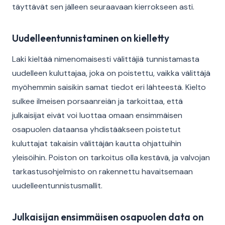
täyttävät sen jälleen seuraavaan kierrokseen asti.
Uudelleentunnistaminen on kielletty
Laki kieltää nimenomaisesti välittäjiä tunnistamasta
uudelleen kuluttajaa, joka on poistettu, vaikka välittäjä
myöhemmin saisikin samat tiedot eri lähteestä. Kielto
sulkee ilmeisen porsaanreiän ja tarkoittaa, että
julkaisijat eivät voi luottaa omaan ensimmäisen
osapuolen dataansa yhdistääkseen poistetut
kuluttajat takaisin välittäjän kautta ohjattuihin
yleisöihin. Poiston on tarkoitus olla kestävä, ja valvojan
tarkastusohjelmisto on rakennettu havaitsemaan
uudelleentunnistusmallit.
Julkaisijan ensimmäisen osapuolen data on