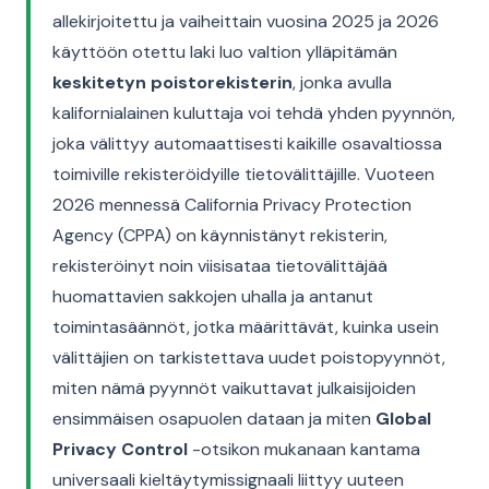
allekirjoitettu ja vaiheittain vuosina 2025 ja 2026
käyttöön otettu laki luo valtion ylläpitämän
keskitetyn poistorekisterin
, jonka avulla
kalifornialainen kuluttaja voi tehdä yhden pyynnön,
joka välittyy automaattisesti kaikille osavaltiossa
toimiville rekisteröidyille tietovälittäjille. Vuoteen
2026 mennessä California Privacy Protection
Agency (CPPA) on käynnistänyt rekisterin,
rekisteröinyt noin viisisataa tietovälittäjää
huomattavien sakkojen uhalla ja antanut
toimintasäännöt, jotka määrittävät, kuinka usein
välittäjien on tarkistettava uudet poistopyynnöt,
miten nämä pyynnöt vaikuttavat julkaisijoiden
ensimmäisen osapuolen dataan ja miten
Global
Privacy Control
-otsikon mukanaan kantama
universaali kieltäytymissignaali liittyy uuteen