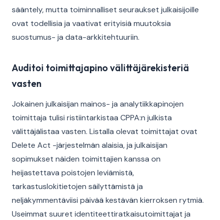
sääntely, mutta toiminnalliset seuraukset julkaisijoille
ovat todellisia ja vaativat erityisiä muutoksia
suostumus- ja data-arkkitehtuuriin.
Auditoi toimittajapino välittäjärekisteriä
vasten
Jokainen julkaisijan mainos- ja analytiikkapinojen
toimittaja tulisi ristiintarkistaa CPPA:n julkista
välittäjälistaa vasten. Listalla olevat toimittajat ovat
Delete Act -järjestelmän alaisia, ja julkaisijan
sopimukset näiden toimittajien kanssa on
heijastettava poistojen leviämistä,
tarkastuslokitietojen säilyttämistä ja
neljäkymmentäviisi päivää kestävän kierroksen rytmiä.
Useimmat suuret identiteettiratkaisutoimittajat ja