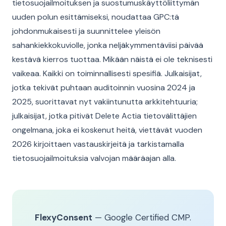
tietosuojailmoituksen ja suostumuskäyttöliittymän
uuden polun esittämiseksi, noudattaa GPC:tä
johdonmukaisesti ja suunnittelee yleisön
sahankiekkokuviolle, jonka neljäkymmentäviisi päivää
kestävä kierros tuottaa. Mikään näistä ei ole teknisesti
vaikeaa. Kaikki on toiminnallisesti spesifiä. Julkaisijat,
jotka tekivät puhtaan auditoinnin vuosina 2024 ja
2025, suorittavat nyt vakiintunutta arkkitehtuuria;
julkaisijat, jotka pitivät Delete Actia tietovälittäjien
ongelmana, joka ei koskenut heitä, viettävät vuoden
2026 kirjoittaen vastauskirjeitä ja tarkistamalla
tietosuojailmoituksia valvojan määräajan alla.
FlexyConsent
— Google Certified CMP.