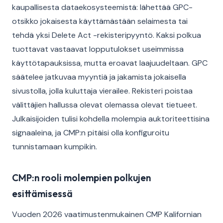
kaupallisesta dataekosysteemistä: lähettää GPC-
otsikko jokaisesta käyttämästään selaimesta tai
tehdä yksi Delete Act -rekisteripyyntö. Kaksi polkua
tuottavat vastaavat lopputulokset useimmissa
käyttötapauksissa, mutta eroavat laajuudeltaan. GPC
säätelee jatkuvaa myyntiä ja jakamista jokaisella
sivustolla, jolla kuluttaja vierailee. Rekisteri poistaa
välittäjien hallussa olevat olemassa olevat tietueet.
Julkaisijoiden tulisi kohdella molempia auktoriteettisina
signaaleina, ja CMP:n pitäisi olla konfiguroitu
tunnistamaan kumpikin.
CMP:n rooli molempien polkujen
esittämisessä
Vuoden 2026 vaatimustenmukainen CMP Kalifornian