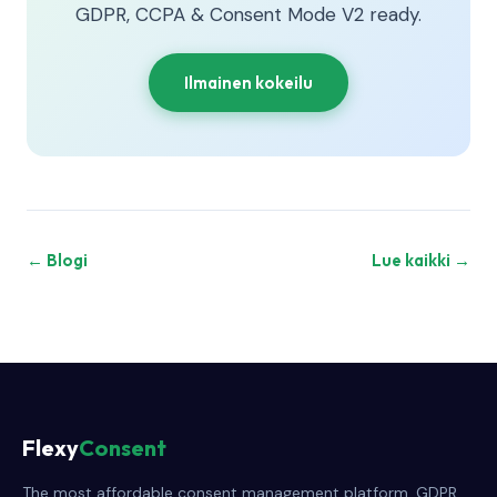
GDPR, CCPA & Consent Mode V2 ready.
Ilmainen kokeilu
← Blogi
Lue kaikki →
Flexy
Consent
The most affordable consent management platform. GDPR,