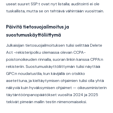
useat suuret SSP:t ovat nyt listalla; auditointi ei ole
tuskallista, mutta se on tehtävä vähintään vuosittain.
Päivitä tietosuojailmoitus ja
suostumuskäyttöliittymä
Julkaisijan tietosuojailmoituksen tulisi selittää Delete
Act -rekisteripolku olemassa olevan CCPA-
poistonoikeuden rinnalla, suoran linkin kanssa CPPA:n
rekisteriin. Suostumuskäyttöliittymän tulisi näyttää
GPC:n noudatustila, kun kävijällä on otsikko
asetettuna, ja kieltäytymisen ohjaimien tulisi olla yhtä
näkyviä kuin hyväksymisen ohjaimet — oikeusministerin
täytäntöönpanopäätökset vuosilta 2024 ja 2025
tekivät pimeän mallin testin nimenomaiseksi.