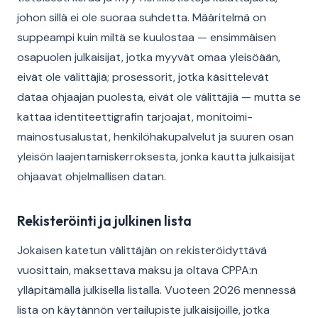
johon sillä ei ole suoraa suhdetta. Määritelmä on
suppeampi kuin miltä se kuulostaa — ensimmäisen
osapuolen julkaisijat, jotka myyvät omaa yleisöään,
eivät ole välittäjiä; prosessorit, jotka käsittelevät
dataa ohjaajan puolesta, eivät ole välittäjiä — mutta se
kattaa identiteettigrafin tarjoajat, monitoimi-
mainostusalustat, henkilöhakupalvelut ja suuren osan
yleisön laajentamiskerroksesta, jonka kautta julkaisijat
ohjaavat ohjelmallisen datan.
Rekisteröinti ja julkinen lista
Jokaisen katetun välittäjän on rekisteröidyttävä
vuosittain, maksettava maksu ja oltava CPPA:n
ylläpitämällä julkisella listalla. Vuoteen 2026 mennessä
lista on käytännön vertailupiste julkaisijoille, jotka