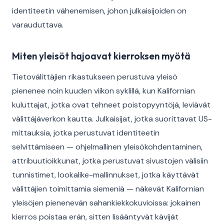
identiteetin vähenemisen, johon julkaisijoiden on
varauduttava.
Miten yleisöt hajoavat kierroksen myötä
Tietovälittäjien rikastukseen perustuva yleisö
pienenee noin kuuden viikon syklillä, kun Kalifornian
kuluttajat, jotka ovat tehneet poistopyyntöjä, leviävät
välittäjäverkon kautta. Julkaisijat, jotka suorittavat US-
mittauksia, jotka perustuvat identiteetin
selvittämiseen — ohjelmallinen yleisökohdentaminen,
attribuutioikkunat, jotka perustuvat sivustojen välisiin
tunnistimet, lookalike-mallinnukset, jotka käyttävät
välittäjien toimittamia siemeniä — näkevät Kalifornian
yleisöjen pienenevän sahankiekkokuvioissa: jokainen
kierros poistaa erän, sitten lisääntyvät kävijät