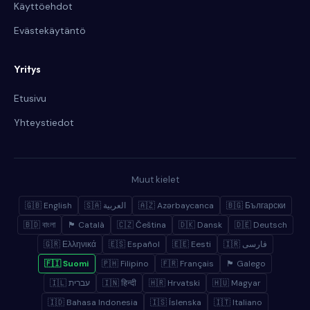
Käyttöehdot
Evästekäytäntö
Yritys
Etusivu
Yhteystiedot
Muut kielet
🇬🇧 English
🇸🇦 العربية
🇦🇿 Azərbaycanca
🇧🇬 Български
🇧🇩 বাংলা
🏴 Català
🇨🇿 Čeština
🇩🇰 Dansk
🇩🇪 Deutsch
🇬🇷 Ελληνικά
🇪🇸 Español
🇪🇪 Eesti
🇮🇷 فارسی
🇫🇮 Suomi
🇵🇭 Filipino
🇫🇷 Français
🏴 Galego
🇮🇱 עברית
🇮🇳 हिन्दी
🇭🇷 Hrvatski
🇭🇺 Magyar
🇮🇩 Bahasa Indonesia
🇮🇸 Íslenska
🇮🇹 Italiano