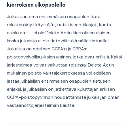
kierroksen ulkopuolella
Julkaisijan oma ensimmäisen osapuolen data —
rekisteröidyt käyttäjät, uutiskirjeen tilaajat, kanta-
asiakkaat — ei ole Delete Actin kierroksen alainen,
koska julkaisija ei ole tietovälittäjä näille tietueille.
Julkaisija on edelleen CCPA:n ja CPRA:n
poistonvelvollisuuksien alainen, jotka ovat erillisiä. Kaksi
järjestelmää voivat vaikuttaa toisiinsa: Delete Actin
mukainen poisto välittäjäkerroksessa voi edelleen
jättää julkaisijan ensimmäisen osapuolen tietueen
ehjäksi, ja julkaisijan on jatkettava kuluttajan erillisen
CCPA-poistopyynnön noudattamista julkaisijan oman
vastaanottojärjestelmän kautta.