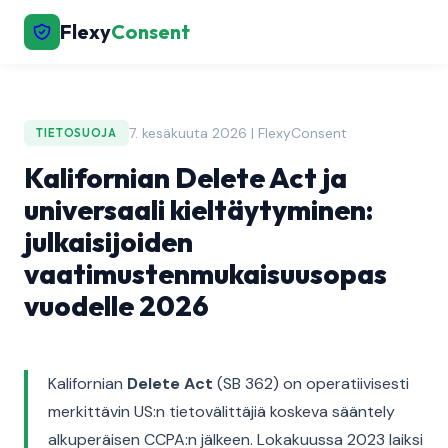
Flexy
Consent
7. kesäkuuta 2026 | FlexyConsent
TIETOSUOJA
Kalifornian Delete Act ja
universaali kieltäytyminen:
julkaisijoiden
vaatimustenmukaisuusopas
vuodelle 2026
Kalifornian
Delete Act
(SB 362) on operatiivisesti
merkittävin US:n tietovälittäjiä koskeva sääntely
alkuperäisen CCPA:n jälkeen. Lokakuussa 2023 laiksi