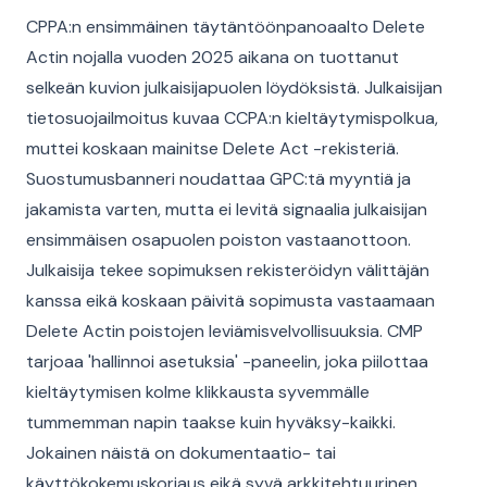
CPPA:n ensimmäinen täytäntöönpanoaalto Delete
Actin nojalla vuoden 2025 aikana on tuottanut
selkeän kuvion julkaisijapuolen löydöksistä. Julkaisijan
tietosuojailmoitus kuvaa CCPA:n kieltäytymispolkua,
muttei koskaan mainitse Delete Act -rekisteriä.
Suostumusbanneri noudattaa GPC:tä myyntiä ja
jakamista varten, mutta ei levitä signaalia julkaisijan
ensimmäisen osapuolen poiston vastaanottoon.
Julkaisija tekee sopimuksen rekisteröidyn välittäjän
kanssa eikä koskaan päivitä sopimusta vastaamaan
Delete Actin poistojen leviämisvelvollisuuksia. CMP
tarjoaa 'hallinnoi asetuksia' -paneelin, joka piilottaa
kieltäytymisen kolme klikkausta syvemmälle
tummemman napin taakse kuin hyväksy-kaikki.
Jokainen näistä on dokumentaatio- tai
käyttökokemuskorjaus eikä syvä arkkitehtuurinen