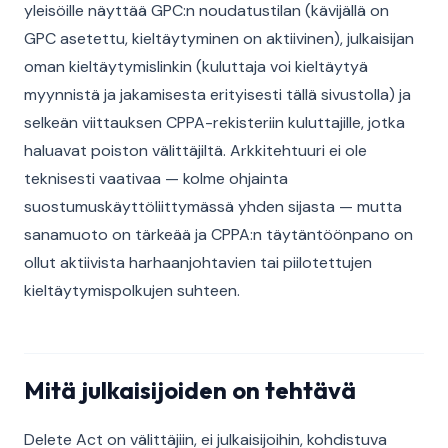
yleisöille näyttää GPC:n noudatustilan (kävijällä on
GPC asetettu, kieltäytyminen on aktiivinen), julkaisijan
oman kieltäytymislinkin (kuluttaja voi kieltäytyä
myynnistä ja jakamisesta erityisesti tällä sivustolla) ja
selkeän viittauksen CPPA-rekisteriin kuluttajille, jotka
haluavat poiston välittäjiltä. Arkkitehtuuri ei ole
teknisesti vaativaa — kolme ohjainta
suostumuskäyttöliittymässä yhden sijasta — mutta
sanamuoto on tärkeää ja CPPA:n täytäntöönpano on
ollut aktiivista harhaanjohtavien tai piilotettujen
kieltäytymispolkujen suhteen.
Mitä julkaisijoiden on tehtävä
Delete Act on välittäjiin, ei julkaisijoihin, kohdistuva