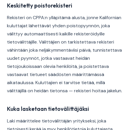
Keskitetty poistorekisteri
Rekisteri on CPPA:n ylläpitämä alusta, jonne Kalifornian
kuluttajat lähettävät yhden poistopyynnön, joka
välittyy automaattisesti kaikille rekisteröidyille
tietovälittäjille. Välittäjien on tarkistettava rekisteri
vähintään joka neljäkymmentäviisi päivä, tunnistettava
uudet pyynnöt, jotka vastaavat heidän
tietojoukoissaan olevia henkilöitä, ja poistettava
vastaavat tietueet säädösten määrittämässä
aikataulussa. Kuluttajien ei tarvitse tietää, millä
välittäjillä on heidän tietonsa — rekisteri hoitaa jakelun.
Kuka lasketaan tietovälittäjäksi
Laki määrittelee tietovälittäjän yritykseksi, joka
tietoisesti kerää ja myy henkilötietoja kuluttajasta,