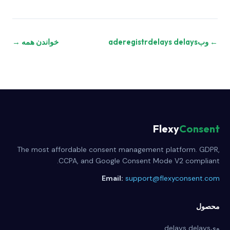
← وبaderegistrdelays delays
خواندن همه →
Flexy
Consent
The most affordable consent management platform. GDPR,
CCPA, and Google Consent Mode V2 compliant.
Email:
support@flexyconsent.com
محصول
ویdelays delays