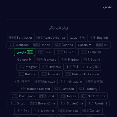
تماس
زبان‌های دیگر
🇬🇧 English
🇸🇦 العربية
🇦🇿 Azərbaycanca
🇧🇬 Български
🇩🇪 Deutsch
🇩🇰 Dansk
🇨🇿 Čeština
🏴 Català
🇧🇩 বাংলা
🇬🇷 Ελληνικά
🇪🇸 Español
🇪🇪 Eesti
🇮🇷 فارسی
🏴 Galego
🇫🇷 Français
🇵🇭 Filipino
🇫🇮 Suomi
🇮🇱 עברית
🇮🇳 हिन्दी
🇭🇷 Hrvatski
🇭🇺 Magyar
🇮🇹 Italiano
🇮🇸 Íslenska
🇮🇩 Bahasa Indonesia
🇰🇷 한국어
🇰🇿 Қазақша
🇬🇪 ქართული
🇯🇵 日本語
🇲🇾 Bahasa Melayu
🇱🇻 Latviešu
🇱🇹 Lietuvių
🇵🇹 Português
🇵🇱 Polski
🇳🇴 Norsk
🇳🇱 Nederlands
🇦🇱 Shqip
🇸🇮 Slovenščina
🇸🇰 Slovenčina
🇷🇴 Română
🇹🇭 ไทย
🇰🇪 Kiswahili
🇸🇪 Svenska
🇷🇸 Српски