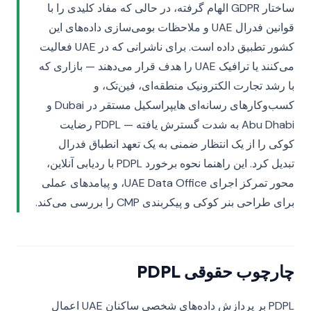
ساختار GDPR الهام گرفته، در حالی که مفاد کلیدی را با
قوانین فدرال UAE و ملاحظات بومی‌سازی داده‌های این
کشور تطبیق داده است. برای ناشرانی که در UAE فعالیت
می‌کنند یا ترافیک UAE را هدف قرار می‌دهند — بازاری که
با رشد تجارت الکترونیک منطقه‌ای، فین‌تک، و
کسب‌وکارهای رسانه‌ای هایپراسکیل مستقر در Dubai و
Abu Dhabi به شدت گسترش یافته — PDPL رضایت
کوکی را از یک انتظار ضمنی به یک تعهد انطباق فدرال
تبدیل کرد. این راهنما نحوه برخورد PDPL با ردیابی آنلاین،
محور تمرکز اجرای UAE Data Office، و پیامدهای عملی
برای طراحی بنر کوکی و پیکربندی CMP را بررسی می‌کند.
چارچوب حقوقی PDPL
PDPL بر پردازش داده‌های شخصی ساکنان UAE اعمال