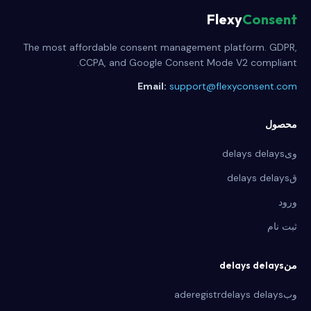
Flexy
Consent
The most affordable consent management platform. GDPR,
CCPA, and Google Consent Mode V2 compliant.
Email:
support@flexyconsent.com
محصول
ویdelays delays
قdelays delays
ورود
ثبت نام
منdelays delays
وبaderegistrdelays delays