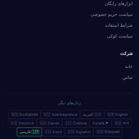
ابزارهای رایگان
سیاست حریم خصوصی
شرایط استفاده
سیاست کوکی
شرکت
خانه
تماس
زبان‌های دیگر
🇬🇧 English
🇸🇦 العربية
🇦🇿 Azərbaycanca
🇧🇬 Български
🇩🇪 Deutsch
🇩🇰 Dansk
🇨🇿 Čeština
🏴 Català
🇧🇩 বাংলা
🇬🇷 Ελληνικά
🇪🇸 Español
🇪🇪 Eesti
🇮🇷 فارسی