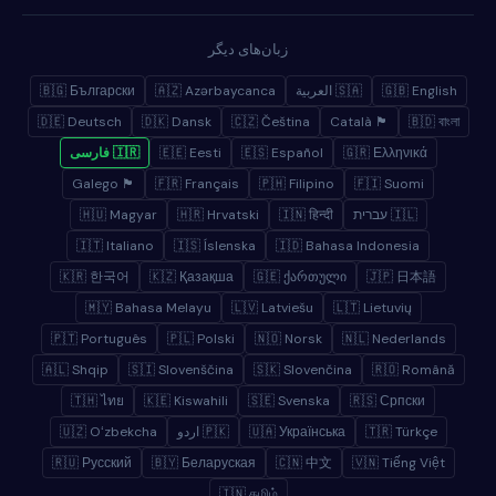
زبان‌های دیگر
🇬🇧 English
🇸🇦 العربية
🇦🇿 Azərbaycanca
🇧🇬 Български
🇩🇪 Deutsch
🇩🇰 Dansk
🇨🇿 Čeština
🏴 Català
🇧🇩 বাংলা
🇬🇷 Ελληνικά
🇪🇸 Español
🇪🇪 Eesti
🇮🇷 فارسی
🏴 Galego
🇫🇷 Français
🇵🇭 Filipino
🇫🇮 Suomi
🇮🇱 עברית
🇮🇳 हिन्दी
🇭🇷 Hrvatski
🇭🇺 Magyar
🇮🇹 Italiano
🇮🇸 Íslenska
🇮🇩 Bahasa Indonesia
🇰🇷 한국어
🇰🇿 Қазақша
🇬🇪 ქართული
🇯🇵 日本語
🇲🇾 Bahasa Melayu
🇱🇻 Latviešu
🇱🇹 Lietuvių
🇵🇹 Português
🇵🇱 Polski
🇳🇴 Norsk
🇳🇱 Nederlands
🇦🇱 Shqip
🇸🇮 Slovenščina
🇸🇰 Slovenčina
🇷🇴 Română
🇹🇭 ไทย
🇰🇪 Kiswahili
🇸🇪 Svenska
🇷🇸 Српски
🇹🇷 Türkçe
🇺🇦 Українська
🇵🇰 اردو
🇺🇿 Oʻzbekcha
🇷🇺 Русский
🇧🇾 Беларуская
🇨🇳 中文
🇻🇳 Tiếng Việt
🇮🇳 தமிழ்