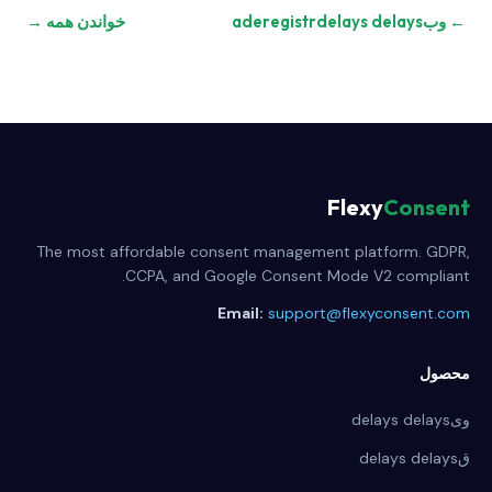
← وبaderegistrdelays delays
خواندن همه →
Flexy
Consent
The most affordable consent management platform. GDPR,
CCPA, and Google Consent Mode V2 compliant.
Email:
support@flexyconsent.com
محصول
ویdelays delays
قdelays delays