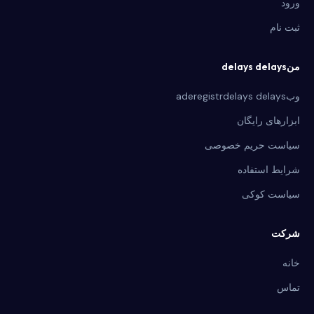
ورود
ثبت نام
منdelays delays
وبaderegistrdelays delays
ابزارهای رایگان
سیاست حریم خصوصی
شرایط استفاده
سیاست کوکی
شرکت
خانه
تماس