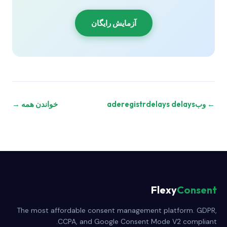
آزمایش رایگان
← وبaderegistrdelays delays
خواندن همه →
Flexy
Consent
The most affordable consent management platform. GDPR,
CCPA, and Google Consent Mode V2 compliant.