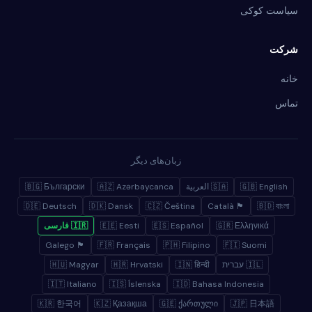
سیاست کوکی
شرکت
خانه
تماس
زبان‌های دیگر
🇬🇧 English
🇸🇦 العربية
🇦🇿 Azərbaycanca
🇧🇬 Български
🇩🇪 Deutsch
🇩🇰 Dansk
🇨🇿 Čeština
🏴 Català
🇧🇩 বাংলা
🇬🇷 Ελληνικά
🇪🇸 Español
🇪🇪 Eesti
🇮🇷 فارسی
🏴 Galego
🇫🇷 Français
🇵🇭 Filipino
🇫🇮 Suomi
🇮🇱 עברית
🇮🇳 हिन्दी
🇭🇷 Hrvatski
🇭🇺 Magyar
🇮🇹 Italiano
🇮🇸 Íslenska
🇮🇩 Bahasa Indonesia
🇰🇷 한국어
🇰🇿 Қазақша
🇬🇪 ქართული
🇯🇵 日本語