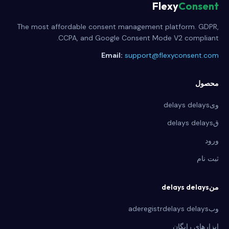
Flexy
Consent
The most affordable consent management platform. GDPR,
CCPA, and Google Consent Mode V2 compliant.
Email:
support@flexyconsent.com
محصول
ویdelays delays
قdelays delays
ورود
ثبت نام
منdelays delays
وبaderegistrdelays delays
ابزارهای رایگان