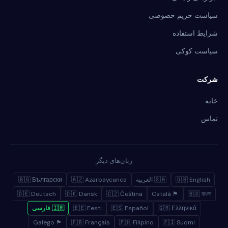
سیاست حریم خصوصی
شرایط استفاده
سیاست کوکی
شرکت
خانه
تماس
زبان‌های دیگر
🇬🇧 English
🇸🇦 العربية
🇦🇿 Azərbaycanca
🇧🇬 Български
🇩🇪 Deutsch
🇩🇰 Dansk
🇨🇿 Čeština
🏴 Català
🇧🇩 বাংলা
🇬🇷 Ελληνικά
🇪🇸 Español
🇪🇪 Eesti
🇮🇷 فارسی
🏴 Galego
🇫🇷 Français
🇵🇭 Filipino
🇫🇮 Suomi