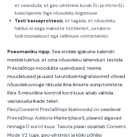
et veenduda, et geo‑sihtimine kuvab ELi ja mitte‑ELi
külastajatele õige nõusoleku kogemuse.
Testi kassaprotsessi
, et tagada, et nõusoleku
haldus ei sega maksete töötlemist, ostukorvi
funktsionaalsust ega tellimuse vormistamist.
Poeomaniku nipp:
Sea endale igakuine kalendri
meeldetuletus, et oma nõusoleku lahendust testida.
PrestaShopi moodulite uuendused, teema
muudatused ja uued turundusintegratsioonid võivad
nõusolekuvooge rikkuda ilma ilmsete sümptomiteta.
Kiire 5‑minutiline kontroll kord kuus aitab vältida
vastavuslünkade teket.
FlexyConsenti PrestaShopi lisamoodul on saadaval
PrestaShop Addons Marketplace’il, plaanid algavad
hinnaga 0 eurot kuus. Tasuta plaan sisaldab Consent
Mode V2 tuge, geo‑sihtimist ja kõiki põhilisi