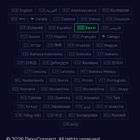
🇬🇧 English
🇸🇦 العربية
🇦🇿 Azərbaycanca
🇧🇬 Български
🇧🇩 বাংলা
🏴 Català
🇨🇿 Čeština
🇩🇰 Dansk
🇩🇪 Deutsch
🇬🇷 Ελληνικά
🇪🇸 Español
🇪🇪 Eesti
🇮🇷 فارسی
🇫🇮 Suomi
🇵🇭 Filipino
🇫🇷 Français
🏴 Galego
🇮🇱 עברית
🇮🇳 हिन्दी
🇭🇷 Hrvatski
🇭🇺 Magyar
🇮🇩 Bahasa Indonesia
🇮🇸 Íslenska
🇮🇹 Italiano
🇯🇵 日本語
🇬🇪 ქართული
🇰🇿 Қазақша
🇰🇷 한국어
🇱🇹 Lietuvių
🇱🇻 Latviešu
🇲🇾 Bahasa Melayu
🇳🇱 Nederlands
🇳🇴 Norsk
🇵🇱 Polski
🇵🇹 Português
🇷🇴 Română
🇸🇰 Slovenčina
🇸🇮 Slovenščina
🇦🇱 Shqip
🇷🇸 Српски
🇸🇪 Svenska
🇰🇪 Kiswahili
🇹🇭 ไทย
🇹🇷 Türkçe
🇺🇦 Українська
🇵🇰 اردو
🇺🇿 Oʻzbekcha
🇻🇳 Tiếng Việt
🇨🇳 中文
🇧🇾 Беларуская
🇷🇺 Русский
🇮🇳 தமிழ்
© 2026 FlexyConsent. All rights reserved.