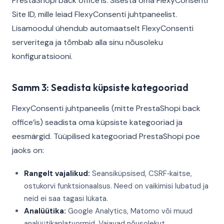
PrestaShopi back office’is. Sisesta oma FlexyConsenti
Site ID, mille leiad FlexyConsenti juhtpaneelist.
Lisamoodul ühendub automaatselt FlexyConsenti
serveritega ja tõmbab alla sinu nõusoleku
konfiguratsiooni.
Samm 3: Seadista küpsiste kategooriad
FlexyConsenti juhtpaneelis (mitte PrestaShopi back
office’is) seadista oma küpsiste kategooriad ja
eesmärgid. Tüüpilised kategooriad PrestaShopi poe
jaoks on:
Rangelt vajalikud:
Seansiküpsised, CSRF‑kaitse,
ostukorvi funktsionaalsus. Need on vaikimisi lubatud ja
neid ei saa tagasi lükata.
Analüütika:
Google Analytics, Matomo või muud
analüütikaplatvormid. Vajavad nõusolekut.