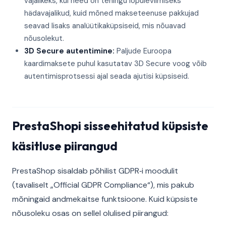
vajalikeks, kui need on tehingu lõpuleviimiseks
hädavajalikud, kuid mõned makseteenuse pakkujad
seavad lisaks analüütikaküpsiseid, mis nõuavad
nõusolekut.
3D Secure autentimine:
Paljude Euroopa
kaardimaksete puhul kasutatav 3D Secure voog võib
autentimisprotsessi ajal seada ajutisi küpsiseid.
PrestaShopi sisseehitatud küpsiste
käsitluse piirangud
PrestaShop sisaldab põhilist GDPR‑i moodulit
(tavaliselt „Official GDPR Compliance“), mis pakub
mõningaid andmekaitse funktsioone. Kuid küpsiste
nõusoleku osas on sellel olulised piirangud: