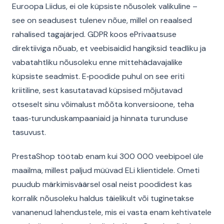
Euroopa Liidus, ei ole küpsiste nõusolek valikuline –
see on seadusest tulenev nõue, millel on reaalsed
rahalised tagajärjed. GDPR koos ePrivaatsuse
direktiiviga nõuab, et veebisaidid hangiksid teadliku ja
vabatahtliku nõusoleku enne mittehädavajalike
küpsiste seadmist. E‑poodide puhul on see eriti
kriitiline, sest kasutatavad küpsised mõjutavad
otseselt sinu võimalust mõõta konversioone, teha
taas‑turunduskampaaniaid ja hinnata turunduse
tasuvust.
PrestaShop töötab enam kui 300 000 veebipoel üle
maailma, millest paljud müüvad ELi klientidele. Ometi
puudub märkimisväärsel osal neist poodidest kas
korralik nõusoleku haldus täielikult või tuginetakse
vananenud lahendustele, mis ei vasta enam kehtivatele