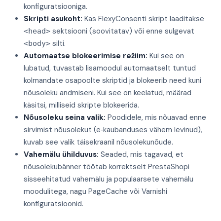
konfiguratsiooniga.
Skripti asukoht:
Kas FlexyConsenti skript laaditakse
sektsiooni (soovitatav) või enne sulgevat
<head>
silti.
<body>
Automaatse blokeerimise režiim:
Kui see on
lubatud, tuvastab lisamoodul automaatselt tuntud
kolmandate osapoolte skriptid ja blokeerib need kuni
nõusoleku andmiseni. Kui see on keelatud, määrad
käsitsi, milliseid skripte blokeerida.
Nõusoleku seina valik:
Poodidele, mis nõuavad enne
sirvimist nõusolekut (e‑kaubanduses vähem levinud),
kuvab see valik täisekraanil nõusolekunõude.
Vahemälu ühilduvus:
Seaded, mis tagavad, et
nõusolekubänner töötab korrektselt PrestaShopi
sisseehitatud vahemälu ja populaarsete vahemälu
moodulitega, nagu PageCache või Varnishi
konfiguratsioonid.