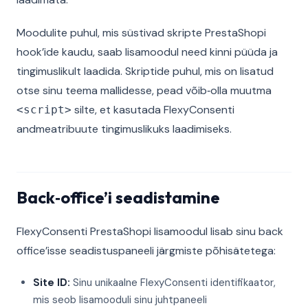
Moodulite puhul, mis süstivad skripte PrestaShopi
hook’ide kaudu, saab lisamoodul need kinni püüda ja
tingimuslikult laadida. Skriptide puhul, mis on lisatud
otse sinu teema mallidesse, pead võib‑olla muutma
silte, et kasutada FlexyConsenti
<script>
andmeatribuute tingimuslikuks laadimiseks.
Back‑office’i seadistamine
FlexyConsenti PrestaShopi lisamoodul lisab sinu back
office’isse seadistuspaneeli järgmiste põhisätetega:
Site ID:
Sinu unikaalne FlexyConsenti identifikaator,
mis seob lisamooduli sinu juhtpaneeli