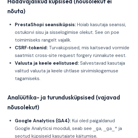
Hädavajalikud küpsised (nõusolekut ei
nõuta)
PrestaShopi seansiküpsis:
Hoiab kasutaja seanssi,
ostukorvi sisu ja sisselogimise olekut. See on poe
toimimiseks rangelt vajalik.
CSRF‑tokenid:
Turvaküpsised, mis kaitsevad vormide
saatmist cross‑site request forgery rünnakute eest.
Valuuta ja keele eelistused:
Salvestavad kasutaja
valitud valuuta ja keele ühtlase sirvimiskogemuse
tagamiseks.
Analüütika- ja turundusküpsised (vajavad
nõusolekut)
Google Analytics (GA4):
Kui oled paigaldanud
Google Analyticsi mooduli, seab see
,
ja
_ga
_ga_*
seotud küpsiseid kasutajate käitumise,