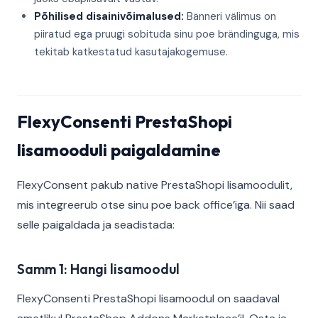
Põhilised disainivõimalused:
Bänneri välimus on
piiratud ega pruugi sobituda sinu poe brändinguga, mis
tekitab katkestatud kasutajakogemuse.
FlexyConsenti PrestaShopi
lisamooduli paigaldamine
FlexyConsent pakub native PrestaShopi lisamoodulit,
mis integreerub otse sinu poe back office’iga. Nii saad
selle paigaldada ja seadistada:
Samm 1: Hangi lisamoodul
FlexyConsenti PrestaShopi lisamoodul on saadaval