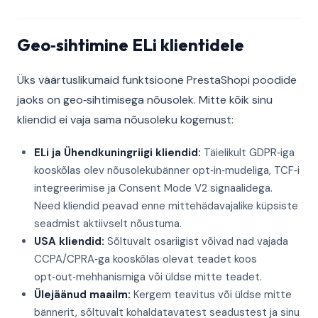
Geo‑sihtimine ELi klientidele
Üks väärtuslikumaid funktsioone PrestaShopi poodide
jaoks on geo‑sihtimisega nõusolek. Mitte kõik sinu
kliendid ei vaja sama nõusoleku kogemust:
ELi ja Ühendkuningriigi kliendid:
Täielikult GDPR‑iga
kooskõlas olev nõusolekubänner opt‑in‑mudeliga, TCF‑i
integreerimise ja Consent Mode V2 signaalidega.
Need kliendid peavad enne mittehädavajalike küpsiste
seadmist aktiivselt nõustuma.
USA kliendid:
Sõltuvalt osariigist võivad nad vajada
CCPA/CPRA‑ga kooskõlas olevat teadet koos
opt‑out‑mehhanismiga või üldse mitte teadet.
Ülejäänud maailm:
Kergem teavitus või üldse mitte
bännerit, sõltuvalt kohaldatavatest seadustest ja sinu