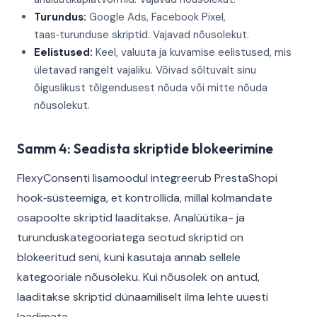
Turundus:
Google Ads, Facebook Pixel,
taas‑turunduse skriptid. Vajavad nõusolekut.
Eelistused:
Keel, valuuta ja kuvamise eelistused, mis
ületavad rangelt vajaliku. Võivad sõltuvalt sinu
õiguslikust tõlgendusest nõuda või mitte nõuda
nõusolekut.
Samm 4: Seadista skriptide blokeerimine
FlexyConsenti lisamoodul integreerub PrestaShopi
hook‑süsteemiga, et kontrollida, millal kolmandate
osapoolte skriptid laaditakse. Analüütika- ja
turunduskategooriatega seotud skriptid on
blokeeritud seni, kuni kasutaja annab sellele
kategooriale nõusoleku. Kui nõusolek on antud,
laaditakse skriptid dünaamiliselt ilma lehte uuesti
laadimata.