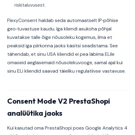
riskitaluvusest.
FlexyConsent haldab seda automaatselt IP‑põhise
geo‑tuvastuse kaudu. Iga kliendi asukoha põhjal
kuvatakse talle õige nõusoleku kogemus, ilma et
peaksid iga piirkonna jaoks käsitsi seadistama. See
tähendab, et sinu USA kliendid ei pea läbima ELile
omaseid aeglasemaid nõusolekuvooge, samal ajal kui
sinu ELi kliendid saavad täieliku regulatiivse vastavuse.
Consent Mode V2 PrestaShopi
analüütika jaoks
Kui kasutad oma PrestaShopi poes Google Analytics 4