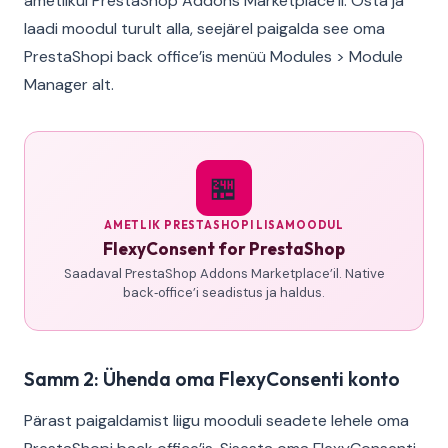
ametlikul PrestaShop Addons Marketplace’il. Osta ja
laadi moodul turult alla, seejärel paigalda see oma
PrestaShopi back office’is menüü Modules > Module
Manager alt.
🏪
AMETLIK PRESTASHOPI LISAMOODUL
FlexyConsent for PrestaShop
Saadaval PrestaShop Addons Marketplace’il. Native
back‑office’i seadistus ja haldus.
Samm 2: Ühenda oma FlexyConsenti konto
Pärast paigaldamist liigu mooduli seadete lehele oma