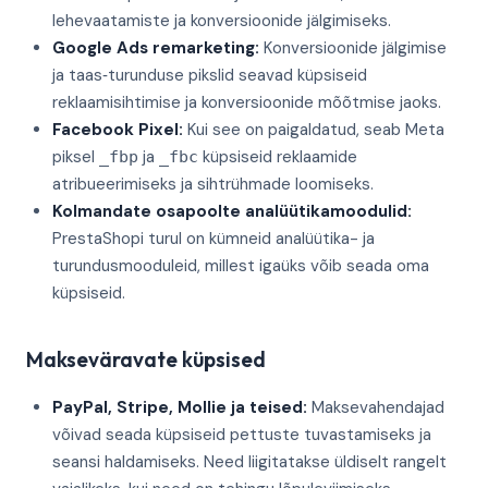
lehevaatamiste ja konversioonide jälgimiseks.
Google Ads remarketing:
Konversioonide jälgimise
ja taas‑turunduse pikslid seavad küpsiseid
reklaamisihtimise ja konversioonide mõõtmise jaoks.
Facebook Pixel:
Kui see on paigaldatud, seab Meta
piksel
ja
küpsiseid reklaamide
_fbp
_fbc
atribueerimiseks ja sihtrühmade loomiseks.
Kolmandate osapoolte analüütikamoodulid:
PrestaShopi turul on kümneid analüütika- ja
turundusmooduleid, millest igaüks võib seada oma
küpsiseid.
Makseväravate küpsised
PayPal, Stripe, Mollie ja teised:
Maksevahendajad
võivad seada küpsiseid pettuste tuvastamiseks ja
seansi haldamiseks. Need liigitatakse üldiselt rangelt