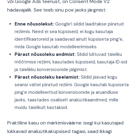
või Google Ads teenust, on Consent Mode V2
hädavajalik. See teeb sinu poe jaoks järgmist:
Enne nõusolekut:
Google’i sildid laaditakse piiratud
režiimis. Need ei sea küpsiseid, ei kogu kasutaja
identifikaatoreid ja saadavad ainult küpsiseta ping’e,
mida Google kasutab modelleerimiseks.
Pärast nõusoleku andmist:
Sildid lülituvad täieliku
mõõtmise režiimi, kasutades küpsiseid, kasutaja ID‑sid
ja täielikku konversioonide jälgimist.
Pärast nõusoleku keelamist:
Sildid jäävad kogu
seansi vältel piiratud režiimi. Google kasutab küpsiseta
ping’e modelleeritud konversioonide ja aruandluse
jaoks, taastades osaliselt analüütikaandmed, mille
muidu täielikult kaotaksid.
Praktiline kasu on märkimisväärne: isegi kui kasutajad
lükkavad analüütikaküpsised tagasi, saad ikkagi