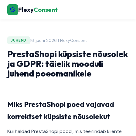
Flexy
Consent
16. juuni 2026 | FlexyConsent
JUHEND
PrestaShopi küpsiste nõusolek
ja GDPR: täielik mooduli
juhend poeomanikele
Miks PrestaShopi poed vajavad
korrektset küpsiste nõusolekut
Kui haldad PrestaShopi poodi, mis teenindab kliente