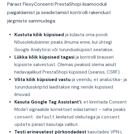
Pärast FlexyConsenti PrestaShopi lisamooduli
paigaldamist ja seadistamist kontrolli rakendust
järgmiste sammudega:
Kustuta kõik küpsised
ja külasta oma poodi.
Nõusolekubänner peaks ilmuma enne, kui ühtegi
Google Analyticsi või turundusküpsist seatakse.
Lükka kõik küpsised tagasi
ja kontrolli brauseri
küpsiste salvestust. Olemas peaksid olema ainult
hädavajalikud PrestaShopi küpsised (seanss, CSRF).
Võta kõik küpsised vastu
ja veendu, et analüütika- ja
turundusskriptid laaditakse ning nende küpsised
ilmuvad.
Kasuta Google Tag Assistant’i
, et kinnitada Consent
Mode’i signaalide korrektset edastamist – näha peaks
keelatud olekutega ja
consent default
consent
pärast kasutaja valikut.
update
Testi erinevatest piirkondadest
kasutades VPN‑i,