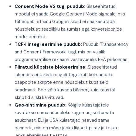
Consent Mode V2 tugi puudub:
Sisseehitatud
moodul ei saada Google Consent Mode signaale, mis
tähendab, et sinu Google’i sildid ei saa kasutada
nõusolekust teadlikku käitumist ega konversioonide
modelleerimist.
TCF‑i integreerimine puudub:
Puudub Transparency
and Consent Frameworki tugi, mis on vajalik
programm­aatilise reklaami vastavuseks EEA piirkonnas.
Piiratud küpsiste blokeerimine:
Sisseehitatud
lahendus ei takista sageli tegelikult kolmandate
osapoolte skripte enne nõusolekut küpsiseid
seadmast. See võib kuvada bänneri, kuid taustal
skriptid siiski käivituvad.
Geo‑sihtimine puudub:
Kõigile külastajatele
kuvatakse sama nõusoleku kogemus, sõltumata
asukohast. ELi ja USA külastajad näevad sama
bännerit, mis on mõne jaoks liigselt piirav ja teiste
jaoks ebapiisavalt vastav.