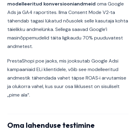
modelleeritud konversiooniandmeid
oma Google
Ads ja GA4 raportites. Ilma Consent Mode V2‑ta
tähendab tagasi lükatud nõusolek selle kasutaja kohta
täielikku andmelünka. Sellega saavad Google’i
masinõppemudelid täita ligikaudu 70% puuduvatest
andmetest.
PrestaShopi poe jaoks, mis jooksutab Google Adsi
kampaaniaid ELi klientidele, võib see modelleeritud
andmestik tähendada vahet täpse ROAS‑i arvutamise
ja olukorra vahel, kus suur osa liiklusest on sisuliselt
„pime ala“.
Oma lahenduse testimine