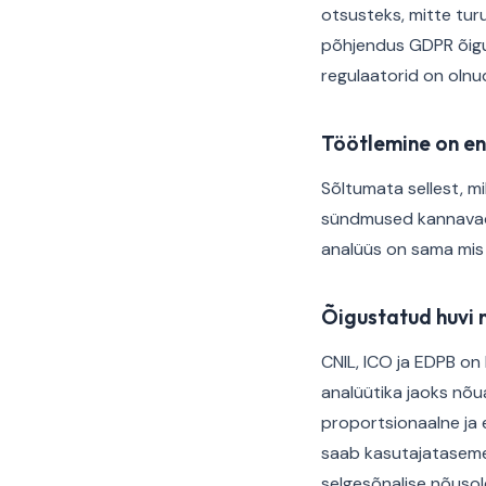
otsusteks, mitte tur
põhjendus GDPR õigus
regulaatorid on olnu
Töötlemine on en
Sõltumata sellest, mi
sündmused kannavad p
analüüs on sama mis i
Õigustatud huvi 
CNIL, ICO ja EDPB on 
analüütika jaoks nõu
proportsionaalne ja e
saab kasutajataseme
selgesõnalise nõusol