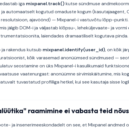
t edastab iga
mixpanel.track()
kutse sündmuse andmekoorma
D ja automaatselt kogutud omaduste kogum (kasutajaagent, OS
 resolutsioon, ajavöönd) — Mixpanel-i vastuvõtu lõpp-punkti
mis jälgib DOM-i ja väljastab klõpsu-, leheküljevaate- ja vorm
nstrumentatsioonita, laiendades dramaatiliselt kogutava pinda.
b ja rakendus kutsub
mixpanel.identify(user_id)
, on kõik 
iguratsioonist, kõik varasemad anonüümsed sündmused — seo
iulatuv seostamine on üks Mixpanel-i kasulikumaid funktsioone 
vaatsuse vaatenurgast: anonüümne sirvimiskäitumine, mis kog
tuvalt tuvastatud profiiliga hetkel, kui see kasutaja sisse logi
lüütika" raamimine ei vabasta teid nõu
oote- ja insenerimeeskondadelt on see, et Mixpanel andmed o