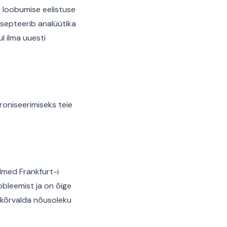
 loobumise eelistuse
tsepteerib analüütika
l ilma uuesti
roniseerimiseks teie
dmed Frankfurt-i
robleemist ja on õige
i kõrvalda nõusoleku