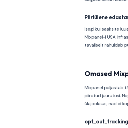
Piiriülene edast
Isegi kui saaksite l
Mixpanel-i USA infra
tavaliselt rahuldab p
Omased Mixpa
Mixpanel paljastab t
piiratud juurutusi. 
ülajooksus; nad ei ko
opt_out_trackin