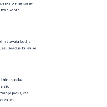
 peaks olema piisav
 mille kohta
 mittevajalikud ja
sel. Seadusliku aluse
i käitumusliku
jalik,
arnija jaoks, kes
arva ilma