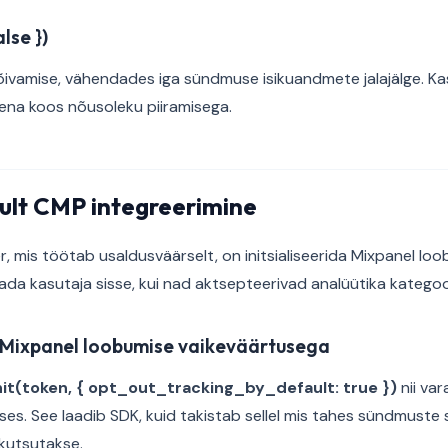
lse })
õivamise, vähendades iga sündmuse isikuandmete jalajälge. Kas
a koos nõusoleku piiramisega.
t CMP integreerimine
r, mis töötab usaldusväärselt, on initsialiseerida Mixpanel lo
ülitada kasutaja sisse, kui nad aktsepteerivad analüütika kateg
ge Mixpanel loobumise vaikeväärtusega
nit(token, { opt_out_tracking_by_default: true })
nii var
ses. See laadib SDK, kuid takistab sellel mis tahes sündmuste 
kutsutakse.