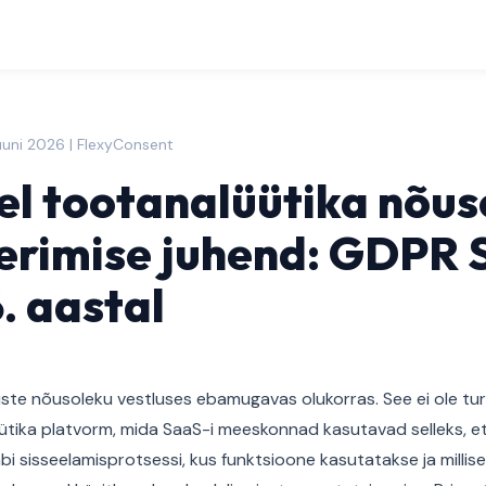
uuni 2026 | FlexyConsent
l tootanalüütika nõus
erimise juhend: GDPR 
. aastal
ste nõusoleku vestluses ebamugavas olukorras. See ei ole tu
ütika platvorm, mida SaaS-i meeskonnad kasutavad selleks, et
läbi sisseelamisprotsessi, kus funktsioone kasutatakse ja milli