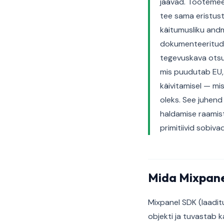
jäävad. Tootemees
tee sama eristus
käitumusliku andm
dokumenteeritud 
tegevuskava otsus
mis puudutab EU, 
käivitamisel — mi
oleks. See juhend
haldamise raamis
primitiivid sobivad
Mida Mixpane
Mixpanel SDK (laadi
objekti ja tuvastab 