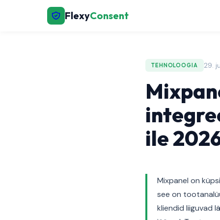
Flexy
Consent
29. j
TEHNOLOOGIA
Mixpane
integre
ile 2026
Mixpanel on küpsi
see on tootanalü
kliendid liiguvad 