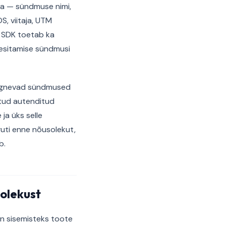
 — sündmuse nimi,
, viitaja, UTM
. SDK toetab ka
i esitamise sündmusi
järgnevad sündmused
tud autenditud
ja üks selle
uti enne nõusolekut,
b.
solekust
n sisemisteks toote