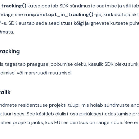
tracking()
kutse peatab SDK sündmuste saatmise ja säilitab
endage see
mixpanel.opt_in_tracking()
-ga, kui kasutaja ak
-s. SDK austab seda seadistust kõigi järgnevate kutsete puhu
udmata.
racking
is tagastab praeguse loobumise oleku, kasulik SDK oleku sünk
dimisel või marsruudi muutmisel.
alik
ndmete residentsuse projekti tüüpi, mis hoiab sündmuste an
uktuuri sees. See käsitleb olulist osa piiriülesest edastamise p
tahes projekti jaoks, kus EU residentsus on range nõue. See e