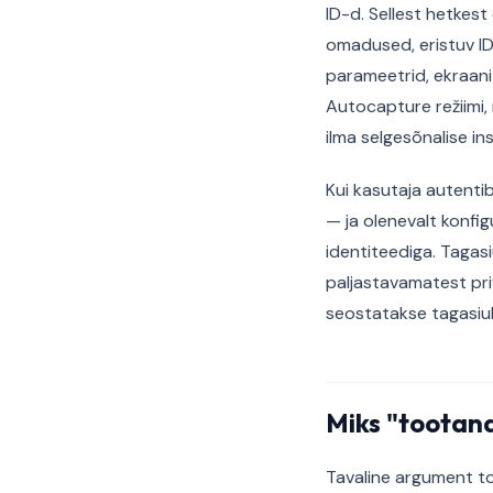
ID-d. Sellest hetkes
omadused, eristuv I
parameetrid, ekraani
Autocapture režiimi, 
ilma selgesõnalise i
Kui kasutaja autenti
— ja olenevalt konf
identiteediga. Tagas
paljastavamatest pri
seostatakse tagasiula
Miks "tootana
Tavaline argument t