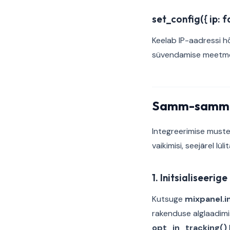
set_config({ ip: fa
Keelab IP-aadressi h
süvendamise meetmen
Samm-sammul
Integreerimise muste
vaikimisi, seejärel l
1. Initsialiseeri
Kutsuge
mixpanel.i
rakenduse alglaadimi
opt_in_tracking()