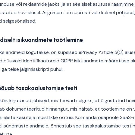
unduse või reklaamide jaoks, ja et see sisekasutuse raamimine
tatud huvi alusel. Argument on suuresti vale kolmel põhjusel,
d selgesõnalised.
diselt isikuandmete töötlemine
ks andmeid kogutakse, on küpsised ePrivacy Article 5(3) alusel
üsivaid identifikaatoreid GDPR isikuandmete määratluse alu
ga teise jälgimisskripti puhul.
nõuab tasakaalustamise testi
kõik kirjutanud juhiseid, mis teevad selgeks, et õigustatud huv
ab dokumenteeritud hinnangut, mis näitab, et töötlemine on va
i alista kasutaja mõistlikke ootusi. Kolmanda osapoole SaaS-i t
l sündmuste andmeid, õnnestub see tasakaalustamise test h
ekuta.