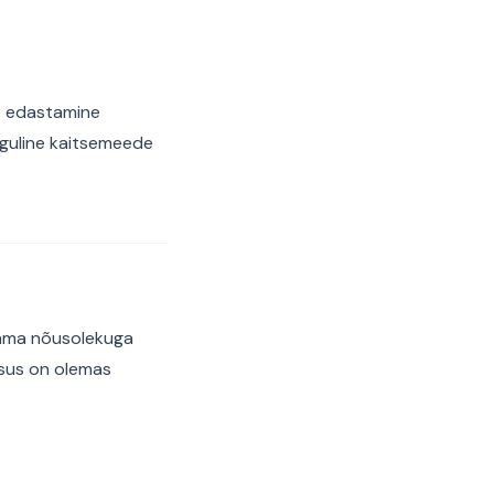
ne edastamine
nguline kaitsemeede
etama nõusolekuga
tsus on olemas