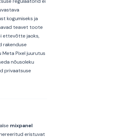
suse regulaatorid ei
tuvastava
ust kogumiseks ja
navad teavet toote
i ettevõtte jaoks,
vad rakenduse
 Meta Pixel juurutus
a seda nõusoleku
ed privaatsuse
aalse
mixpanel
nereeritud eristuvat