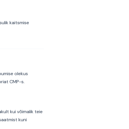
ulik kaitsmise
obumise olekus
ooriat CMP-s.
akult kui võimalik teie
saatmist kuni