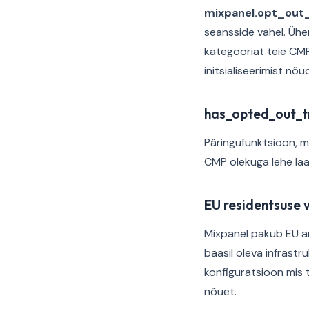
mixpanel.opt_out_
seansside vahel. Üh
kategooriat teie CMP
initsialiseerimist nõ
has_opted_out_t
Päringufunktsioon, m
CMP olekuga lehe laa
EU residentsuse v
Mixpanel pakub EU a
baasil oleva infrastr
konfiguratsioon mis 
nõuet.