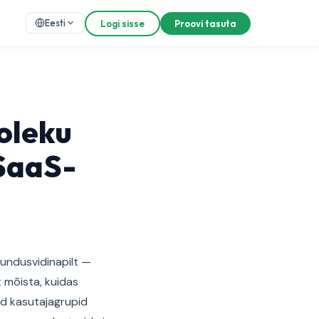
Eesti
Logi sisse
Proovi tasuta
oleku
SaaS-
rundusvidinapilt —
 mõista, kuidas
sed kasutajagrupid