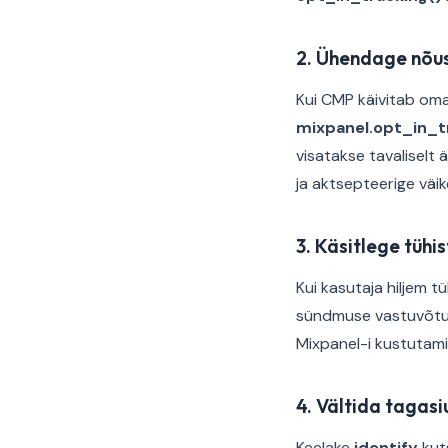
2. Ühendage nõus
Kui CMP käivitab om
mixpanel.opt_in_t
visatakse tavaliselt 
ja aktsepteerige väi
3. Käsitlege tühi
Kui kasutaja hiljem 
sündmuse vastuvõtu.
Mixpanel-i kustutamis
4. Vältida tagas
Keelake
identify
kuts