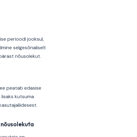
se perioodi jooksul,
admine selgesõnaliselt
pärast nõusolekut.
See peatab edasise
 lisaks kutsuma
asutajaliidesest.
e nõusolekuta
 kasutaja on