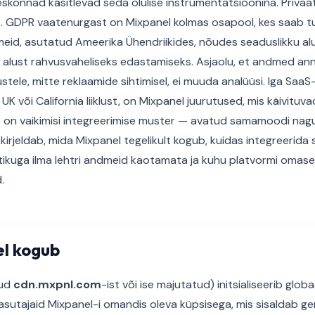
konnad käsitlevad seda olulise instrumentatsioonina. Privaat
t. GDPR vaatenurgast on Mixpanel kolmas osapool, kes saab 
eid, asutatud Ameerika Ühendriikides, nõudes seaduslikku al
alust rahvusvaheliseks edastamiseks. Asjaolu, et andmed an
tele, mitte reklaamide sihtimisel, ei muuda analüüsi. Iga SaaS-
UK või California liiklust, on Mixpanel juurutused, mis käivitu
s on vaikimisi integreerimise muster — avatud samamoodi nagu
 kirjeldab, mida Mixpanel tegelikult kogub, kuidas integreerid
tikuga ilma lehtri andmeid kaotamata ja kuhu platvormi omas
.
l kogub
tud
cdn.mxpnl.com
-ist või ise majutatud) initsialiseerib glob
kasutajaid Mixpanel-i omandis oleva küpsisega, mis sisaldab ge