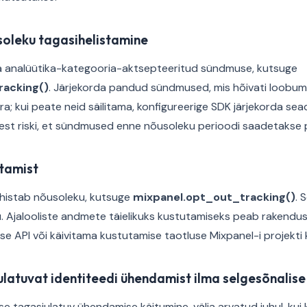
oleku tagasihelistamine
a analüütika-kategooria-aktsepteeritud sündmuse, kutsuge
racking()
. Järjekorda pandud sündmused, mis hõivati loobumi
ära; kui peate neid säilitama, konfigureerige SDK järjekorda se
kest riski, et sündmused enne nõusoleku perioodi saadetakse 
stamist
tühistab nõusoleku, kutsuge
mixpanel.opt_out_tracking()
. 
 Ajalooliste andmete täielikuks kustutamiseks peab rakendus
e API või käivitama kustutamise taotluse Mixpanel-i projekti k
iulatuvat identiteedi ühendamist ilma selgesõnalis
e tagasiulatuv ühendamise käitumine, välja arvatud juhul, kui