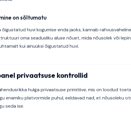
amine on sõltumatu
uua õigustatud huvi kogumise enda jaoks, kannab rahvusvaheli
struktuuri oma seadusliku aluse nõuet, mida nõusolek või lepi
uhtamalt kui ainuüksi õigustatud huvi.
nel privaatsuse kontrollid
ähendusrikka hulga privaatsuse primitiive, mis on loodud to
Nagu enamiku platvormide puhul, eeldavad nad, et nõusoleku o
gu seda ise.
g