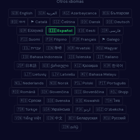
Otros idiomas
🇬🇧 English
🇸🇦 العربية
🇦🇿 Azərbaycanca
🇧🇬 Български
🇧🇩 বাংলা
🏴 Català
🇨🇿 Čeština
🇩🇰 Dansk
🇩🇪 Deutsch
🇬🇷 Ελληνικά
🇪🇸 Español
🇪🇪 Eesti
🇮🇷 فارسی
🇫🇮 Suomi
🇵🇭 Filipino
🇫🇷 Français
🏴 Galego
🇮🇱 עברית
🇮🇳 हिन्दी
🇭🇷 Hrvatski
🇭🇺 Magyar
🇮🇩 Bahasa Indonesia
🇮🇸 Íslenska
🇮🇹 Italiano
🇯🇵 日本語
🇬🇪 ქართული
🇰🇿 Қазақша
🇰🇷 한국어
🇱🇹 Lietuvių
🇱🇻 Latviešu
🇲🇾 Bahasa Melayu
🇳🇱 Nederlands
🇳🇴 Norsk
🇵🇱 Polski
🇵🇹 Português
🇷🇴 Română
🇸🇰 Slovenčina
🇸🇮 Slovenščina
🇦🇱 Shqip
🇷🇸 Српски
🇸🇪 Svenska
🇰🇪 Kiswahili
🇹🇭 ไทย
🇹🇷 Türkçe
🇺🇦 Українська
🇵🇰 اردو
🇺🇿 Oʻzbekcha
🇻🇳 Tiếng Việt
🇨🇳 中文
🇧🇾 Беларуская
🇷🇺 Русский
🇮🇳 தமிழ்