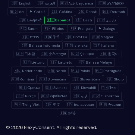
🇬🇧 English
🇸🇦 العربية
🇦🇿 Azərbaycanca
🇧🇬 Български
🇧🇩 বাংলা
🏴 Català
🇨🇿 Čeština
🇩🇰 Dansk
🇩🇪 Deutsch
🇬🇷 Ελληνικά
🇪🇸 Español
🇪🇪 Eesti
🇮🇷 فارسی
🇫🇮 Suomi
🇵🇭 Filipino
🇫🇷 Français
🏴 Galego
🇮🇱 עברית
🇮🇳 हिन्दी
🇭🇷 Hrvatski
🇭🇺 Magyar
🇮🇩 Bahasa Indonesia
🇮🇸 Íslenska
🇮🇹 Italiano
🇯🇵 日本語
🇬🇪 ქართული
🇰🇿 Қазақша
🇰🇷 한국어
🇱🇹 Lietuvių
🇱🇻 Latviešu
🇲🇾 Bahasa Melayu
🇳🇱 Nederlands
🇳🇴 Norsk
🇵🇱 Polski
🇵🇹 Português
🇷🇴 Română
🇸🇰 Slovenčina
🇸🇮 Slovenščina
🇦🇱 Shqip
🇷🇸 Српски
🇸🇪 Svenska
🇰🇪 Kiswahili
🇹🇭 ไทย
🇹🇷 Türkçe
🇺🇦 Українська
🇵🇰 اردو
🇺🇿 Oʻzbekcha
🇻🇳 Tiếng Việt
🇨🇳 中文
🇧🇾 Беларуская
🇷🇺 Русский
🇮🇳 தமிழ்
© 2026 FlexyConsent. All rights reserved.