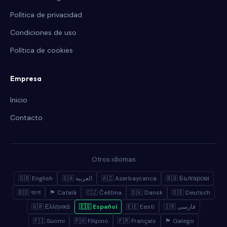
Política de privacidad
Condiciones de uso
Política de cookies
Empresa
Inicio
Contacto
Otros idiomas
🇬🇧 English
🇸🇦 العربية
🇦🇿 Azərbaycanca
🇧🇬 Български
🇧🇩 বাংলা
🏴 Català
🇨🇿 Čeština
🇩🇰 Dansk
🇩🇪 Deutsch
🇬🇷 Ελληνικά
🇪🇸 Español
🇪🇪 Eesti
🇮🇷 فارسی
🇫🇮 Suomi
🇵🇭 Filipino
🇫🇷 Français
🏴 Galego