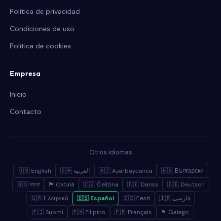
Política de privacidad
Condiciones de uso
Política de cookies
Empresa
Inicio
Contacto
Otros idiomas
🇬🇧 English
🇸🇦 العربية
🇦🇿 Azərbaycanca
🇧🇬 Български
🇧🇩 বাংলা
🏴 Català
🇨🇿 Čeština
🇩🇰 Dansk
🇩🇪 Deutsch
🇬🇷 Ελληνικά
🇪🇸 Español
🇪🇪 Eesti
🇮🇷 فارسی
🇫🇮 Suomi
🇵🇭 Filipino
🇫🇷 Français
🏴 Galego