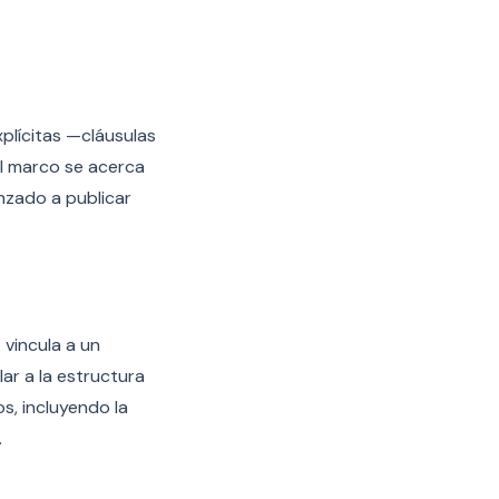
plícitas —cláusulas
El marco se acerca
nzado a publicar
vincula a un
ar a la estructura
s, incluyendo la
.