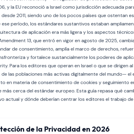
6, y la EU reconoció a Israel como jurisdicción adecuada par
 desde 2011, siendo uno de los pocos países que ostentan es
e ese período, los estándares sustantivos estaban ampliamen
uitectura de aplicación era más ligera y los aspectos técni
l Amendment 13, que entró en vigor en agosto de 2025, cambi
ándar de consentimiento, amplía el marco de derechos, refue
nsfronteriza y fortalece sustancialmente los poderes de aplic
ty. Para los editores que operan en Israel o que se dirigen al 
de las poblaciones más activas digitalmente del mundo— el 
nto en materia de consentimiento de cookies y seguimiento en
e más cerca del estándar europeo. Esta guía repasa qué cambi
o actual y dónde deberían centrar los editores el trabajo d
tección de la Privacidad en 2026