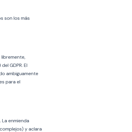
os son los más
 libremente,
 del GDPR. El
sido ambiguamente
es para el
n. La enmienda
complejos) y aclara