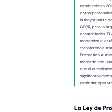
estableció en 200
datos personales
la mayor parte d
GDPR, pero la arq
desarrollados. E
moderniza el est
transferencia tra
Protection Authori
mercado con una 
que el cumplimie
significativament
estándar operativ
La Ley de Pro