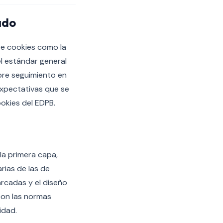
ado
re cookies como la
el estándar general
obre seguimiento en
expectativas que se
okies del EDPB.
la primera capa,
rias de las de
arcadas y el diseño
con las normas
idad.