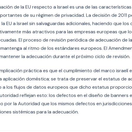
ación de la EU respecto a Israel es una de las característica
ortantes de su régimen de privacidad. La decisión de 2011 p
la EU a Israel sin salvaguardas adicionales, haciendo que los 
cativamente más atractivos para las empresas europeas que l
ecuadas. El proceso de revisión periódica de adecuación de l
e mantenga al ritmo de los estándares europeos. El Amendmen
mantener la adecuación durante el próximo ciclo de revisión.
a implicación práctica es que el cumplimiento del marco israel
la aplicación doméstica; se trata de preservar el estatus de 
do a los flujos de datos europeos que dicho estatus proporcio
utoridad reflejan esto: los defectos en el diseño de banners en
o por la Autoridad que los mismos defectos en jurisdiccione
ciones sistémicas para la adecuación.