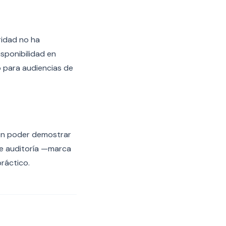
ridad no ha
isponibilidad en
 para audiencias de
eben poder demostrar
 de auditoría —marca
práctico.