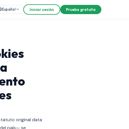
Español
Iniciar sesión
Prueba gratuita
okies
la
iento
es
statuto original data
 del país— se