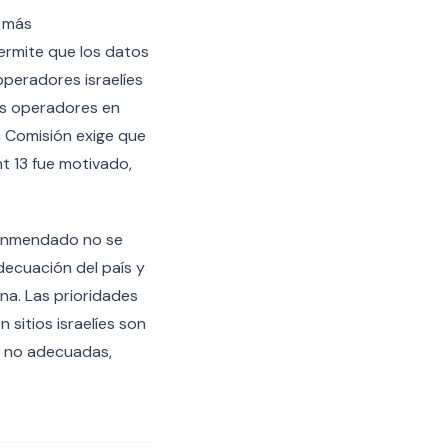
s más
ermite que los datos
operadores israelíes
os operadores en
a Comisión exige que
t 13 fue motivado,
í enmendado no se
adecuación del país y
na. Las prioridades
 sitios israelíes son
s no adecuadas,