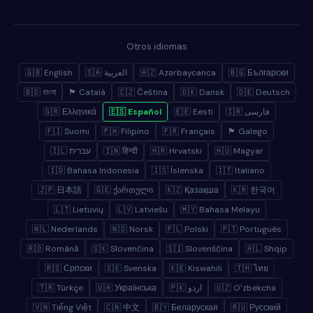
Otros idiomas
🇬🇧 English
🇸🇦 العربية
🇦🇿 Azərbaycanca
🇧🇬 Български
🇧🇩 বাংলা
🏴 Català
🇨🇿 Čeština
🇩🇰 Dansk
🇩🇪 Deutsch
🇬🇷 Ελληνικά
🇪🇸 Español
🇪🇪 Eesti
🇮🇷 فارسی
🇫🇮 Suomi
🇵🇭 Filipino
🇫🇷 Français
🏴 Galego
🇮🇱 עברית
🇮🇳 हिन्दी
🇭🇷 Hrvatski
🇭🇺 Magyar
🇮🇩 Bahasa Indonesia
🇮🇸 Íslenska
🇮🇹 Italiano
🇯🇵 日本語
🇬🇪 ქართული
🇰🇿 Қазақша
🇰🇷 한국어
🇱🇹 Lietuvių
🇱🇻 Latviešu
🇲🇾 Bahasa Melayu
🇳🇱 Nederlands
🇳🇴 Norsk
🇵🇱 Polski
🇵🇹 Português
🇷🇴 Română
🇸🇰 Slovenčina
🇸🇮 Slovenščina
🇦🇱 Shqip
🇷🇸 Српски
🇸🇪 Svenska
🇰🇪 Kiswahili
🇹🇭 ไทย
🇹🇷 Türkçe
🇺🇦 Українська
🇵🇰 اردو
🇺🇿 Oʻzbekcha
🇻🇳 Tiếng Việt
🇨🇳 中文
🇧🇾 Беларуская
🇷🇺 Русский