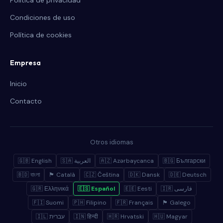
Política de privacidad
Condiciones de uso
Política de cookies
Empresa
Inicio
Contacto
Otros idiomas
🇬🇧 English
🇸🇦 العربية
🇦🇿 Azərbaycanca
🇧🇬 Български
🇧🇩 বাংলা
🏴 Català
🇨🇿 Čeština
🇩🇰 Dansk
🇩🇪 Deutsch
🇬🇷 Ελληνικά
🇪🇸 Español
🇪🇪 Eesti
🇮🇷 فارسی
🇫🇮 Suomi
🇵🇭 Filipino
🇫🇷 Français
🏴 Galego
🇮🇱 עברית
🇮🇳 हिन्दी
🇭🇷 Hrvatski
🇭🇺 Magyar