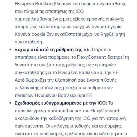
Ηνωμένο Βασίλειο βλέπουν ένα banner συγκατάθεσης
που πληροί τις απαιτήσεις της ICO,
συμπεριλαμβανομένης μιας εξίσου εμφανής επιλογής
απόρριψης και λεπτομερών ελέγχων ανά κατηγορία.
Κανένα cookie δεν εγκαθίσταται μέχρι να ληφθεί ρητή
συγκατάθεση.
Ξεχωριστά από τη ρύθμιση της ΕΕ:
Παρότι οι
απαιτήσεις είναι παρόμοιες, το FlexyConsent διατηρεί τη
δυνατότητα ανεξάρτητης ρύθμισης των εμπειριών
συγκατάθεσης για το Ηνωμένο Βασίλειο και την ΕΕ.
Αυτό θωρακίζει την υλοποίησή σας έναντι πιθανής
μελλοντικής απόκλισης μεταξύ των ρυθμιστικών
πλαισίων Ηνωμένου Βασιλείου και ΕΕ.
Σχεδιασμός ευθυγραμμισμένος με την ICO:
Τα
προεπιλεγμένα πρότυπα banner του FlexyConsent
ακολουθούν την καθοδήγηση της ICO για την αποφυγή
dark patterns. Οι επιλογές αποδοχής και απόρριψης
είναι οπτικά ισοδύναμες, η γλώσσα είναι ουδέτερη και ο