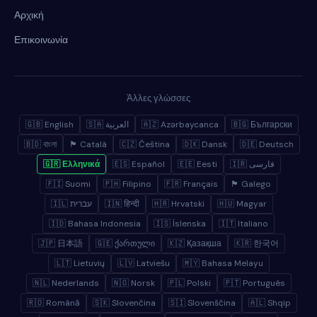
Αρχική
Επικοινωνία
Άλλες γλώσσες
🇬🇧 English
🇸🇦 العربية
🇦🇿 Azərbaycanca
🇧🇬 Български
🇧🇩 বাংলা
🏴 Català
🇨🇿 Čeština
🇩🇰 Dansk
🇩🇪 Deutsch
🇬🇷 Ελληνικά
🇪🇸 Español
🇪🇪 Eesti
🇮🇷 فارسی
🇫🇮 Suomi
🇵🇭 Filipino
🇫🇷 Français
🏴 Galego
🇮🇱 עברית
🇮🇳 हिन्दी
🇭🇷 Hrvatski
🇭🇺 Magyar
🇮🇩 Bahasa Indonesia
🇮🇸 Íslenska
🇮🇹 Italiano
🇯🇵 日本語
🇬🇪 ქართული
🇰🇿 Қазақша
🇰🇷 한국어
🇱🇹 Lietuvių
🇱🇻 Latviešu
🇲🇾 Bahasa Melayu
🇳🇱 Nederlands
🇳🇴 Norsk
🇵🇱 Polski
🇵🇹 Português
🇷🇴 Română
🇸🇰 Slovenčina
🇸🇮 Slovenščina
🇦🇱 Shqip