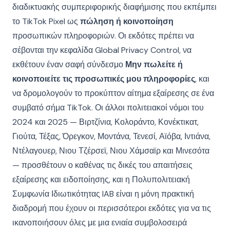
διαδικτυακής συμπεριφορικής διαφήμισης που εκπέμπει
το TikTok Pixel ως
πώληση ή κοινοποίηση
προσωπικών πληροφοριών. Οι εκδότες πρέπει να
σέβονται την κεφαλίδα Global Privacy Control, να
εκθέτουν έναν σαφή σύνδεσμο
Μην πωλείτε ή
κοινοποιείτε τις προσωπικές μου πληροφορίες
, και
να δρομολογούν το προκύπτον αίτημα εξαίρεσης σε ένα
συμβατό σήμα TikTok. Οι άλλοι πολιτειακοί νόμοι του
2024 και 2025 — Βιρτζίνια, Κολοράντο, Κονέκτικατ,
Γιούτα, Τέξας, Όρεγκον, Μοντάνα, Τενεσί, Αϊόβα, Ιντιάνα,
Ντέλαγουερ, Νιου Τζέρσεϊ, Νιου Χάμσαϊρ και Μινεσότα
— προσθέτουν ο καθένας τις δικές του απαιτήσεις
εξαίρεσης και ειδοποίησης, και η Πολυπολιτειακή
Συμφωνία Ιδιωτικότητας IAB είναι η μόνη πρακτική
διαδρομή που έχουν οι περισσότεροι εκδότες για να τις
ικανοποιήσουν όλες με μια ενιαία συμβολοσειρά