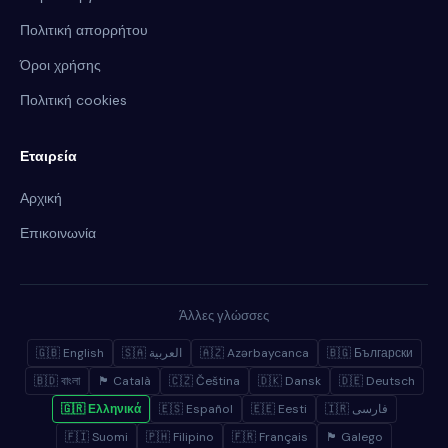
Πολιτική απορρήτου
Όροι χρήσης
Πολιτική cookies
Εταιρεία
Αρχική
Επικοινωνία
Άλλες γλώσσες
🇬🇧 English
🇸🇦 العربية
🇦🇿 Azərbaycanca
🇧🇬 Български
🇧🇩 বাংলা
🏴 Català
🇨🇿 Čeština
🇩🇰 Dansk
🇩🇪 Deutsch
🇬🇷 Ελληνικά
🇪🇸 Español
🇪🇪 Eesti
🇮🇷 فارسی
🇫🇮 Suomi
🇵🇭 Filipino
🇫🇷 Français
🏴 Galego