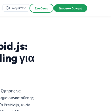
Ελληνικά
Σύνδεση
Δωρεάν δοκιμή
id.js:
ing για
 ζήτησης να
 σήμα συγκατάθεσης
 Prebid.js, το de