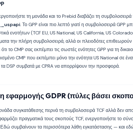
PP
νεργοποιήστε τη μονάδα και το Prebid διαβάζει τη συμβολοσειρ
__uspapi
. Το GPP είναι πιο λεπτό γιατί η συμβολοσειρά GPP μπ
ά ενοτήτων (TCF EU, US National, US California, US Colorado, U
ματα την πλήρη συμβολοσειρά, αλλά οι πλειοδότες επιθεωρούν
ε ότι το CMP σας εκπέμπει τις σωστές ενότητες GPP για τη δικα
ισμένο CMP που εκπέμπει μόνο την ενότητα US National σε ένα
ι τα DSP συμβατά με CPRA να απορρίψουν την προσφορά.
η εφαρμογής GDPR (πύλες βάσει σκοπο
ονάδα συγκατάθεσης περνά τη συμβολοσειρά TCF αλλά δεν αποκλ
 εφαρμόζει πραγματικά τους σκοπούς TCF, ενεργοποιήστε το σύ
. Εδώ συμβαίνουν τα περισσότερα λάθη εγκατάστασης — και εδώ