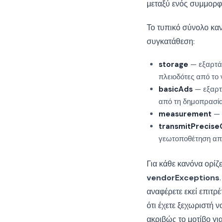
μεταξύ ενός συμμορφ
Το τυπικό σύνολο καν
συγκατάθεση:
storage
— εξαρτάτ
πλειοδότες από το
basicAds
— εξαρτά
από τη δημοπρασία
measurement
— 
transmitPrecis
γεωτοποθέτηση από
Για κάθε κανόνα ορίζ
vendorExceptions
αναφέρετε εκεί επιτρ
ότι έχετε ξεχωριστή 
ακριβώς το μοτίβο για