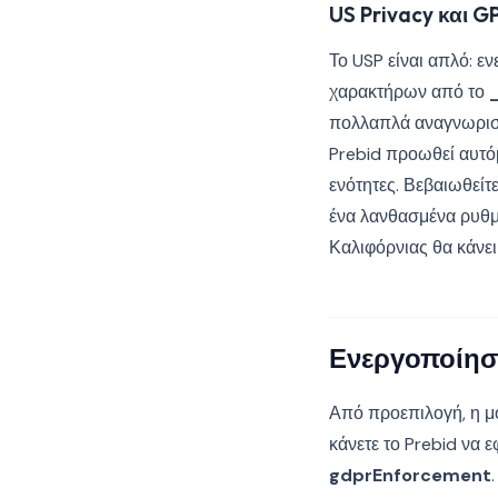
US Privacy και G
Το USP είναι απλό: ε
χαρακτήρων από το
πολλαπλά αναγνωριστικ
Prebid προωθεί αυτό
ενότητες. Βεβαιωθείτ
ένα λανθασμένα ρυθμ
Καλιφόρνιας θα κάνε
Ενεργοποίησ
Από προεπιλογή, η μ
κάνετε το Prebid να
gdprEnforcement