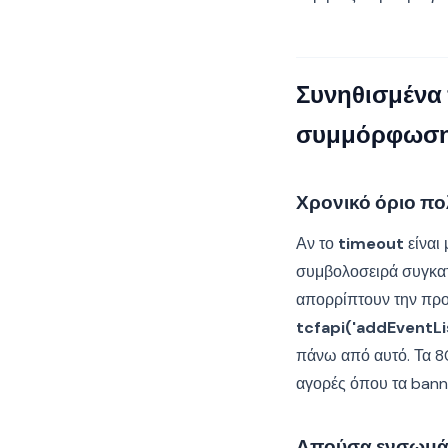
Συνηθισμένα 
συμμόρφωσ
Χρονικό όριο π
Αν το
timeout
είναι
συμβολοσειρά συγκατ
απορρίπτουν την πρ
tcfapi('addEventLi
πάνω από αυτό. Τα 80
αγορές όπου τα banne
Απούσα ενσωμά