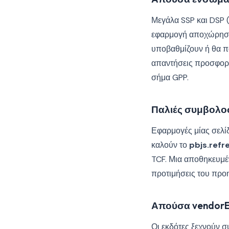
Μεγάλα SSP και DSP 
εφαρμογή αποχώρησης
υποβαθμίζουν ή θα π
απαντήσεις προσφορώ
σήμα GPP.
Παλιές συμβολοσ
Εφαρμογές μίας σελί
καλούν το
pbjs.refr
TCF. Μια αποθηκευμέ
προτιμήσεις του προη
Απούσα vendorEx
Οι εκδότες ξεχνούν σ