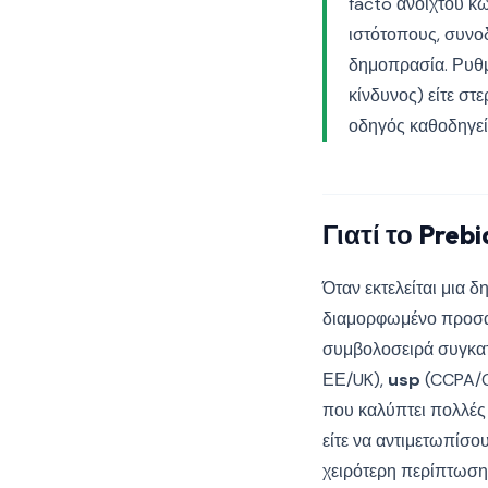
facto ανοιχτού κώ
ιστότοπους, συνο
δημοπρασία. Ρυθμ
κίνδυνος) είτε στ
οδηγός καθοδηγεί
Γιατί το Preb
Όταν εκτελείται μια δ
διαμορφωμένο προσα
συμβολοσειρά συγκατ
ΕΕ/UK),
usp
(CCPA/C
που καλύπτει πολλές 
είτε να αντιμετωπίσ
χειρότερη περίπτωση