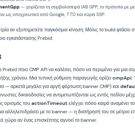
mentGpp
— χειρίζεται τη συμβολοσειρά IAB GPP, το πρότυπο με μ
αι ως υποχρεωτικό από Google, TTD και κύρια SSP.
 τρία αν εξυπηρετείτε παγκόσμια κίνηση. Μόλις το build φτάσει 
ριο εγκατάστασης Prebid:
3
ο Prebid ποιο CMP API να καλέσει, πόσο να περιμένει για μια συ
λήξης χρόνου. Μια τυπική ρύθμιση παραγωγής ορίζει
cmpApi: '
τα — αρκετά μεγάλο για αργή φόρτωση banner CMP) και
defau
γνωστες δικαιοδοσίες να αντιμετωπίζονται ως εντός πεδίου μέχρ
ός ορισμός του
actionTimeout
ελέγχει πόσο καιρό αναμένει το
μα αλληλεπιδράσει με το banner — η διατήρησή του σε μέτριο 
κό χώρο αν ένας επισκέπτης αγνοεί το banner.