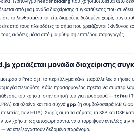
δικα περιτύλιγμα header bidding που χρησιμοποιείται από δεκ
δεύεται από μια μονάδα διαχείρισης συγκατάθεσης που συνδέει
ίστε το λανθασμένα και είτε διαρρέετε δεδομένα χωρίς συγκατά
ερείτε από τους πλειοδότες το σήμα που χρειάζονται (κίνδυνος 
 τους εκδότες μέσα από μια ρύθμιση επιπέδου παραγωγής.
id.js χρειάζεται μονάδα διαχείρισης συ
ημοπρασία Prebid.js, το περιτύλιγμα κάνει παράλληλες αιτήσεις 
ρμογέα πλειοδότη. Κάθε προσαρμογέας πρέπει να συμπεριλαμ
άθεσης του χρήστη στην αίτησή του για προσφορά —
tcfeu
(T
PRA) και ολοένα και πιο συχνά
gpp
(η συμβολοσειρά IAB Globa
πολιτείες των ΗΠΑ). Χωρίς αυτά τα σήματα, τα SSP και DSP κατ
ουν τον χρήστη ως αποχωρήσαντα, να απορρίψουν εντελώς την
 — να επεξεργαστούν δεδομένα παράνομα.