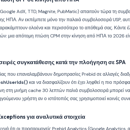
(Google AdX, TTD, Magnite, PubMatic) απαιτούν τώρα τη συμβ
 ΗΠΑ. Αν εκπέμπετε μόνο την παλαιά συμβολοσειρά USP, αυτ
αρακάμπτουν ολοένα και περισσότερο το απόθεμά σας. Κάντε έλ
ν: μια απότομη πτώση CPM στην κίνηση από ΗΠΑ το 2026 είν
ειρές συγκατάθεσης κατά την πλοήγηση σε SPA
δας που επαναλαμβάνουν δημοπρασίες Prebid σε αλλαγές διαδ
eshUserIds()
και να διασφαλίζουν ότι έχει ληφθεί η πιο πρόσ
νη στη μνήμη cache 30 λεπτών παλιά συμβολοσειρά μπορεί να 
γούμενου χρήστη αν ο ιστότοπός σας χρησιμοποιεί κοινές συνε
ceptions για αναλυτικά στοιχεία
υχνά ότι οι προσαρμογείς Prebid Analytics (Google Analytics,