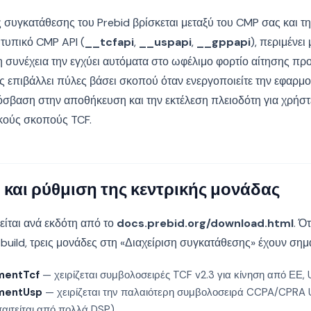
 συγκατάθεσης του Prebid βρίσκεται μεταξύ του CMP σας και 
 τυπικό CMP API (
__tcfapi
,
__uspapi
,
__gppapi
), περιμένε
η συνέχεια την εγχύει αυτόματα στο ωφέλιμο φορτίο αίτησης π
 επιβάλλει πύλες βάσει σκοπού όταν ενεργοποιείτε την εφαρμ
όσβαση στην αποθήκευση και την εκτέλεση πλειοδότη για χρήστ
ικούς σκοπούς TCF.
και ρύθμιση της κεντρικής μονάδας
γείται ανά εκδότη από το
docs.prebid.org/download.html
. Ό
uild, τρεις μονάδες στη «Διαχείριση συγκατάθεσης» έχουν σημ
mentTcf
— χειρίζεται συμβολοσειρές TCF v2.3 για κίνηση από ΕΕ, U
mentUsp
— χειρίζεται την παλαιότερη συμβολοσειρά CCPA/CPRA 
αιτείται από πολλά DSP).