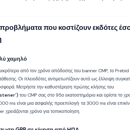
προβλήματα που κοστίζουν εκδότες έσ
η
ολύ χαμηλό
 μικρότερο από τον χρόνο απόδοσης του banner CMP, το Prebid 
άθεσης. Οι πλειοδότες αντιμετωπίζουν αυτό ως έλλειψη συγκα
οσφορά. Μετρήστε την καθυστέρηση πρώτης κλήσης του
stener')
του CMP σας στο 95ο εκατοστημόριο και ορίστε το χρο
00 ms είναι μια ασφαλής προεπιλογή· τα 3000 ms είναι επικίν
r χρειάζονται χρόνο για τοπικοποίηση.
τωση GPP σε κίνηση από ΗΠΑ