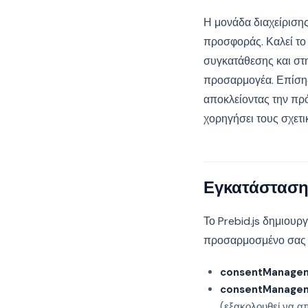
Η μονάδα διαχείρισης
προσφοράς. Καλεί το
συγκατάθεσης και στ
προσαρμογέα. Επίσης
αποκλείοντας την πρ
χορηγήσει τους σχετ
Εγκατάσταση 
Το Prebid.js δημιουρ
προσαρμοσμένο σας b
consentManage
consentManage
(εξακολουθεί να απ