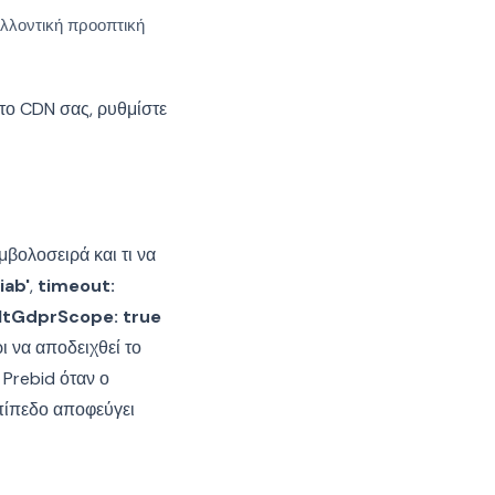
ελλοντική προοπτική
στο CDN σας, ρυθμίστε
μβολοσειρά και τι να
iab'
,
timeout:
ltGdprScope: true
ι να αποδειχθεί το
 Prebid όταν ο
επίπεδο αποφεύγει