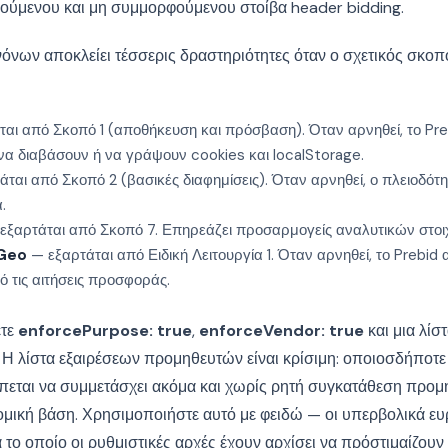
ούμενου και μη συμμορφούμενου στοίβα header bidding.
όνων αποκλείει τέσσερις δραστηριότητες όταν ο σχετικός σκοπό
αι από Σκοπό 1 (αποθήκευση και πρόσβαση). Όταν αρνηθεί, το Pre
 να διαβάσουν ή να γράψουν cookies και localStorage.
ται από Σκοπό 2 (βασικές διαφημίσεις). Όταν αρνηθεί, ο πλειοδότ
.
εξαρτάται από Σκοπό 7. Επηρεάζει προσαρμογείς αναλυτικών στοι
eGeo
— εξαρτάται από Ειδική Λειτουργία 1. Όταν αρνηθεί, το Prebid 
 τις αιτήσεις προσφοράς.
ετε
enforcePurpose: true
,
enforceVendor: true
και μια λίσ
. Η λίστα εξαιρέσεων προμηθευτών είναι κρίσιμη: οποιοσδήποτ
έπεται να συμμετάσχει ακόμα και χωρίς ρητή συγκατάθεση προμ
νομική βάση. Χρησιμοποιήστε αυτό με φειδώ — οι υπερβολικά ευρε
 το οποίο οι ρυθμιστικές αρχές έχουν αρχίσει να πρόστιμαίζουν 