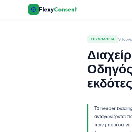
Flexy
Consent
9 Ιουν
ΤΕΧΝΟΛΟΓΊΑ
Διαχείρ
Οδηγός
εκδότε
Το header biddin
ανταγωνίζονται π
πριν μπορέσει να 