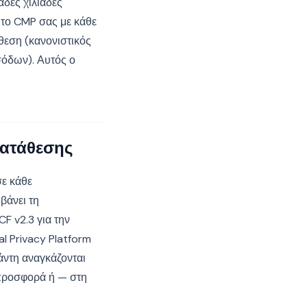
άδες χιλιάδες
 το CMP σας με κάθε
θεση (κανονιστικός
εσόδων). Αυτός ο
γκατάθεσης
σε κάθε
βάνει τη
CF v2.3 για την
l Privacy Platform
άντη αναγκάζονται
 προσφορά ή — στη