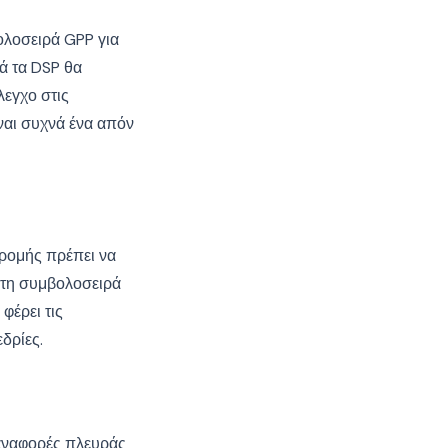
ολοσειρά GPP για
ά τα DSP θα
εγχο στις
αι συχνά ένα απόν
ρομής πρέπει να
φατη συμβολοσειρά
φέρει τις
δρίες.
 αναφορές πλευράς