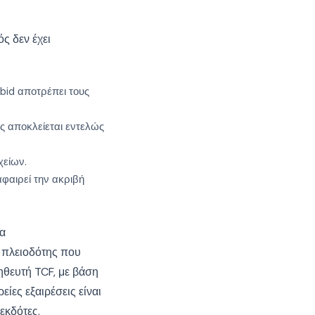
ς δεν έχει
bid αποτρέπει τους
ης αποκλείεται εντελώς
χείων.
αφαιρεί την ακριβή
τα
ε πλειοδότης που
ηθευτή TCF, με βάση
ίες εξαιρέσεις είναι
εκδότες.