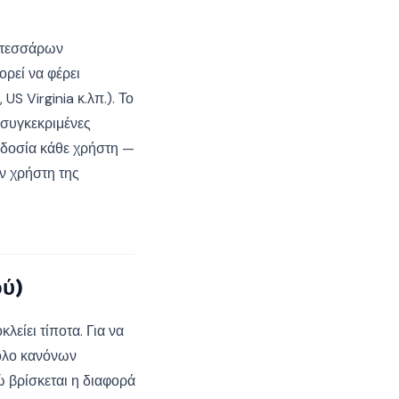
ά τεσσάρων
ορεί να φέρει
S Virginia κ.λπ.). Το
 συγκεκριμένες
ιοδοσία κάθε χρήστη —
ν χρήστη της
ύ)
είει τίποτα. Για να
νολο κανόνων
 βρίσκεται η διαφορά