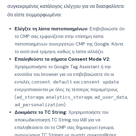
συγκεκριμένος κατάλογος ελέγχου για να διασφαλίσετε
ότι είστε συμμορφωμένοι:
Ελέγξτε τη λίστα πιστοποιημένων:
Επιβεβαιώστε ότι
το CMP σας εμφανίζεται στην επίσημη λίστα
πιστοποιημένων συνεργατών CMP της Google. Κάντε
το αυτό ανά τρίμηνο, καθώς η λίστα αλλάζει.
Επαληθεύστε τα σήματα Consent Mode V2:
Χρησιμοποιήστε το Google Tag Assistant ή την
κονσόλα του browser για να επιβεβαιώσετε ότι οι
εντολές
και
consent default
consent update
ενεργοποιούνται με όλες τις τέσσερις παραμέτρους
(
,
,
,
ad_storage
analytics_storage
ad_user_data
).
ad_personalization
Δοκιμάστε το TC String:
Χρησιμοποιήστε τον
αποκωδικοποιητή TC String του IAB για να
επαληθεύσετε ότι το CMP σας δημιουργεί έγκυρα,
αναγνώσιμα TC Strings με σωστές συγκαταθέσεις