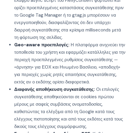
ελαφρύ async script του FlexyConsent φορτώνει και
ορίζει προεπιλεγμένες καταστάσεις συγκατάθεσης πριν
το Google Tag Manager ή το gtag.js μπορέσουν να
ενεργοποιηθούν, διασφαλίζοντας ότι δεν υπάρχει
διαρροή συγκατάθεσης στα κρίσιμα milliseconds μετά
τη φόρτωση της σελίδας.
Geo-aware προεπιλογές:
Η πλατφόρμα ανιχνεύει την
τοποθεσία του χρήστη και εφαρμόζει κατάλληλες για την
περιοχή προεπιλεγμένες ρυθμίσεις συγκατάθεσης —
«άρνηση» για ΕΟΧ και Ηνωμένο Βασίλειο, «αποδοχή»
για περιοχές χωρίς ρητές απαιτήσεις συγκατάθεσης,
εκτός αν ο εκδότης ορίσει διαφορετικά.
Διαφανής αποθήκευση συγκατάθεσης:
Οι επιλογές
συγκατάθεσης αποθηκεύονται σε cookies πρώτου
μέρους με σαφείς συμβάσεις ονοματοδοσίας,
καθιστώντας τα ελέγξιμα από τη Google κατά τους
ελέγχους πιστοποίησης και από τους εκδότες κατά τους
δικούς τους ελέγχους συμμόρφωσης.