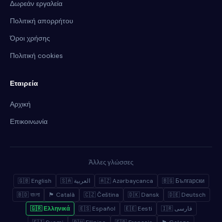
Δωρεάν εργαλεία
Πολιτική απορρήτου
Όροι χρήσης
Πολιτική cookies
Εταιρεία
Αρχική
Επικοινωνία
Άλλες γλώσσες
🇬🇧 English
🇸🇦 العربية
🇦🇿 Azərbaycanca
🇧🇬 Български
🇧🇩 বাংলা
🏴 Català
🇨🇿 Čeština
🇩🇰 Dansk
🇩🇪 Deutsch
🇬🇷 Ελληνικά
🇪🇸 Español
🇪🇪 Eesti
🇮🇷 فارسی