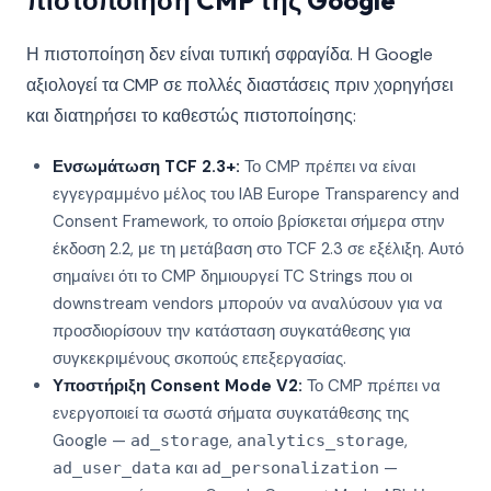
πιστοποίηση CMP της Google
Η πιστοποίηση δεν είναι τυπική σφραγίδα. Η Google
αξιολογεί τα CMP σε πολλές διαστάσεις πριν χορηγήσει
και διατηρήσει το καθεστώς πιστοποίησης:
Ενσωμάτωση TCF 2.3+:
Το CMP πρέπει να είναι
εγγεγραμμένο μέλος του IAB Europe Transparency and
Consent Framework, το οποίο βρίσκεται σήμερα στην
έκδοση 2.2, με τη μετάβαση στο TCF 2.3 σε εξέλιξη. Αυτό
σημαίνει ότι το CMP δημιουργεί TC Strings που οι
downstream vendors μπορούν να αναλύσουν για να
προσδιορίσουν την κατάσταση συγκατάθεσης για
συγκεκριμένους σκοπούς επεξεργασίας.
Υποστήριξη Consent Mode V2:
Το CMP πρέπει να
ενεργοποιεί τα σωστά σήματα συγκατάθεσης της
Google —
,
,
ad_storage
analytics_storage
και
—
ad_user_data
ad_personalization