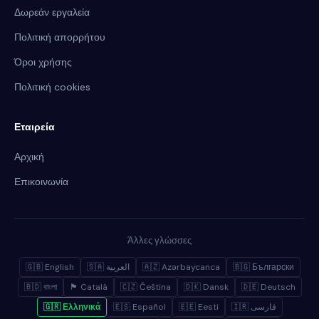
Δωρεάν εργαλεία
Πολιτική απορρήτου
Όροι χρήσης
Πολιτική cookies
Εταιρεία
Αρχική
Επικοινωνία
Άλλες γλώσσες
🇬🇧 English
🇸🇦 العربية
🇦🇿 Azərbaycanca
🇧🇬 Български
🇧🇩 বাংলা
🏴 Català
🇨🇿 Čeština
🇩🇰 Dansk
🇩🇪 Deutsch
🇬🇷 Ελληνικά
🇪🇸 Español
🇪🇪 Eesti
🇮🇷 فارسی