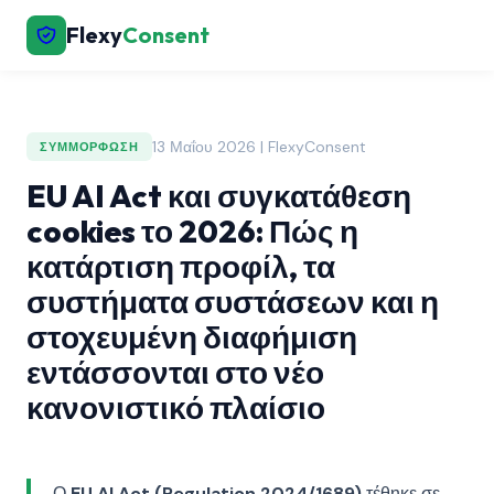
Flexy
Consent
13 Μαΐου 2026 | FlexyConsent
ΣΥΜΜΌΡΦΩΣΗ
EU AI Act και συγκατάθεση
cookies το 2026: Πώς η
κατάρτιση προφίλ, τα
συστήματα συστάσεων και η
στοχευμένη διαφήμιση
εντάσσονται στο νέο
κανονιστικό πλαίσιο
Ο
EU AI Act (Regulation 2024/1689)
τέθηκε σε