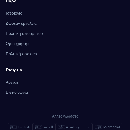
Πόροι
Ιστolόγιo
Δωρεάν εργαλεία
Πολιτική απορρήτου
Όροι χρήσης
Πολιτική cookies
Εταιρεία
Αρχική
Επικοινωνία
Άλλες γλώσσες
🇬🇧 English
🇸🇦 العربية
🇦🇿 Azərbaycanca
🇧🇬 Български