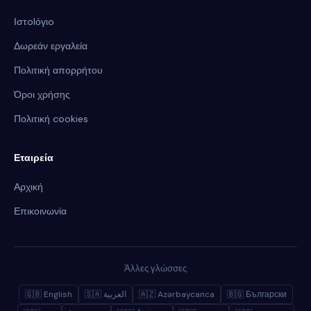
Ιστolόγιo
Δωρεάν εργαλεία
Πολιτική απορρήτου
Όροι χρήσης
Πολιτική cookies
Εταιρεία
Αρχική
Επικοινωνία
Άλλες γλώσσες
🇬🇧 English
🇸🇦 العربية
🇦🇿 Azərbaycanca
🇧🇬 Български