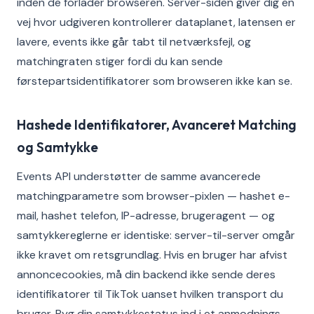
inden de forlader browseren. Server-siden giver dig en
vej hvor udgiveren kontrollerer dataplanet, latensen er
lavere, events ikke går tabt til netværksfejl, og
matchingraten stiger fordi du kan sende
førstepartsidentifikatorer som browseren ikke kan se.
Hashede Identifikatorer, Avanceret Matching
og Samtykke
Events API understøtter de samme avancerede
matchingparametre som browser-pixlen — hashet e-
mail, hashet telefon, IP-adresse, brugeragent — og
samtykkereglerne er identiske: server-til-server omgår
ikke kravet om retsgrundlag. Hvis en bruger har afvist
annoncecookies, må din backend ikke sende deres
identifikatorer til TikTok uanset hvilken transport du
bruger. Byg din samtykkestatus ind i et anmodnings-