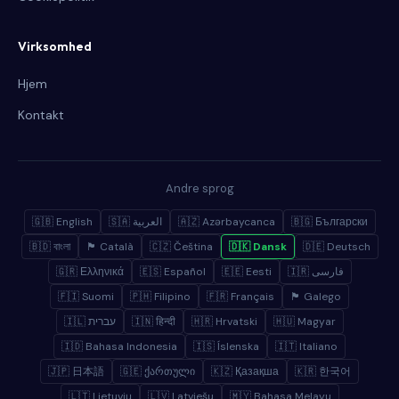
Virksomhed
Hjem
Kontakt
Andre sprog
🇬🇧 English
🇸🇦 العربية
🇦🇿 Azərbaycanca
🇧🇬 Български
🇧🇩 বাংলা
🏴 Català
🇨🇿 Čeština
🇩🇰 Dansk
🇩🇪 Deutsch
🇬🇷 Ελληνικά
🇪🇸 Español
🇪🇪 Eesti
🇮🇷 فارسی
🇫🇮 Suomi
🇵🇭 Filipino
🇫🇷 Français
🏴 Galego
🇮🇱 עברית
🇮🇳 हिन्दी
🇭🇷 Hrvatski
🇭🇺 Magyar
🇮🇩 Bahasa Indonesia
🇮🇸 Íslenska
🇮🇹 Italiano
🇯🇵 日本語
🇬🇪 ქართული
🇰🇿 Қазақша
🇰🇷 한국어
🇱🇹 Lietuvių
🇱🇻 Latviešu
🇲🇾 Bahasa Melayu