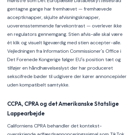
mønstre som Det Europæiske Databeskyttelsesråd
gentagne gange har fremhævet — fremhævede
acceptknapper, skjulte afvisningsknapper,
uoverensstemmende farvekontrast — overlever ikke
en regulators gennemgang. Stien afvis-alle skal være
ét klik og visuelt ligeværdig med stien accepter-alle.
Vejledningen fra Information Commissioner's Office i
Det Forenede Kongerige følger EU's position tæt og
tilføjer en håndhævelseslyst der har produceret
sekscifrede bøder til udgivere der kører annoncepixler
uden kompatibelt samtykke.
CCPA, CPRA og det Amerikanske Statslige
Lappearbejde
Californiens CPRA behandler det kontekst-
overskriende adfærdsannonceringssignal som TikTok