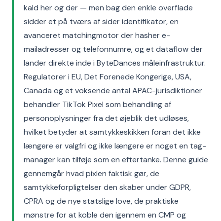
kald her og der — men bag den enkle overflade
sidder et på tværs af sider identifikator, en
avanceret matchingmotor der hasher e-
mailadresser og telefonnumre, og et dataflow der
lander direkte inde i ByteDances måleinfrastruktur.
Regulatorer i EU, Det Forenede Kongerige, USA,
Canada og et voksende antal APAC-jurisdiktioner
behandler TikTok Pixel som behandling af
personoplysninger fra det øjeblik det udløses,
hvilket betyder at samtykkeskikken foran det ikke
længere er valgfri og ikke længere er noget en tag-
manager kan tilføje som en eftertanke. Denne guide
gennemgår hvad pixlen faktisk gør, de
samtykkeforpligtelser den skaber under GDPR,
CPRA og de nye statslige love, de praktiske
mønstre for at koble den igennem en CMP og