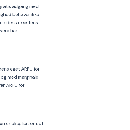
: gratis adgang med
ighed behøver ikke
men dens eksistens
ivere har
rens eget ARPU for
 og med marginale
over ARPU for
n er eksplicit om, at