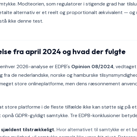
mtykke. Modteorien, som regulatorer i stigende grad har tilslut
betalte alternativ er et reelt og proportionalt ækvivalent — o
tå ikke denne test.
lse fra april 2024 og hvad der fulgte
 enhver 2026-analyse er EDPB's
Opinion 08/2024
, vedtaget
g fra de nederlandske, norske og hamburske tilsynsmyndighed
 meget store onlineplatforme, men dens ræsonnement anven
 store platforme i de fleste tilfælde ikke kan støtte sig på et
t opnå GDPR-gyldigt samtykke. Tre EDPB-konklusioner betyder
 sjældent tilstrækkeligt.
Hvor alternativet til samtykke er et 