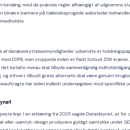
 betaling, med de præcise regler afhængigt af udgiverens st
nt binære bannere på italiensksprogede websteder behandle
ovmedholdte.
e af databeskyttelsesmyndigheder udsendte et holdningspapir
je med EDPB, men stoppede inden et fladt forbud. DSK kræver, 
det betalte niveau skal tilbyde sammenlignelig indholdstilgang
, og ethvert tilbudt gratis alternativ skal være genuint brugbar
auftragte har siden indledt undersøgelser mod specifikke u
synet
ste linje. I en erklæring fra 2025 sagde Datatilsynet, at for 
etal-eller-samtyk-design producere gyldigt samtykke under G