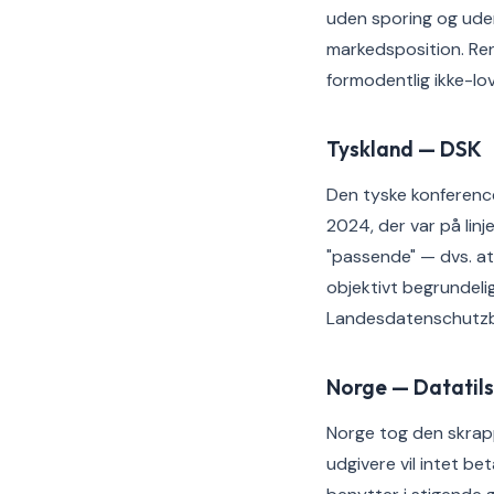
uden sporing og uden
markedsposition. Re
formodentlig ikke-l
Tyskland — DSK
Den tyske konferenc
2024, der var på lin
"passende" — dvs. at 
objektivt begrundelig
Landesdatenschutzbe
Norge — Datatil
Norge tog den skrappe
udgivere vil intet b