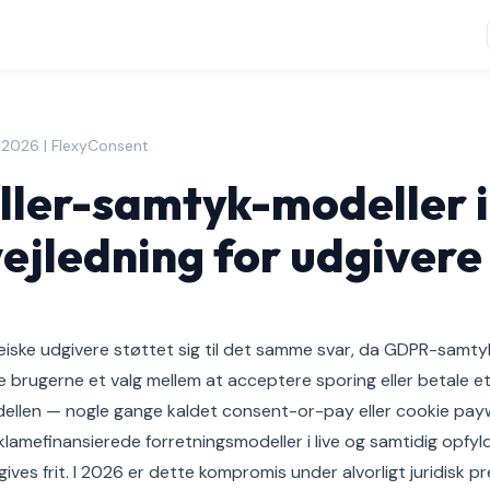
ni 2026 | FlexyConsent
ller-samtyk-modeller i
jledning for udgivere
pæiske udgivere støttet sig til det samme svar, da GDPR-samt
de brugerne et valg mellem at acceptere sporing eller betale 
ellen — nogle gange kaldet consent-or-pay eller cookie payw
lamefinansierede forretningsmodeller i live og samtidig opfy
gives frit. I 2026 er dette kompromis under alvorligt juridisk 