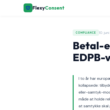
Flexy
Consent
10. ju
COMPLIANCE
Betal-e
EDPB-ve
I to år har euro
kollapsede: tilby
eller-samtyk-mod
måde at holde rek
at samtykke skal 