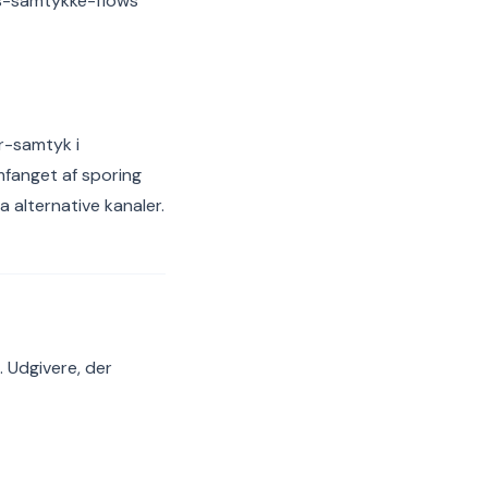
us-samtykke-flows
er-samtyk i
mfanget af sporing
 alternative kanaler.
. Udgivere, der