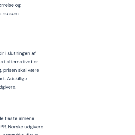
ørrelse og
s nu som
 i slutningen af
at alternativet er
, prisen skal være
t. Adskillige
dgivere.
de fleste almene
DPR. Norske udgivere