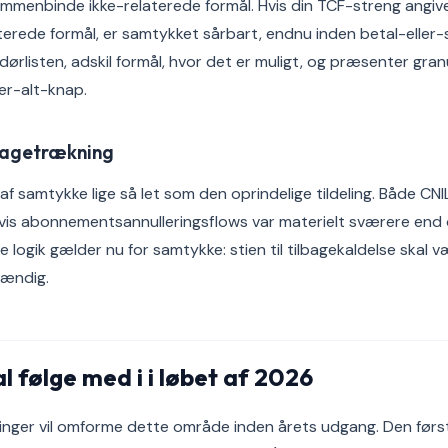
mmenbinde ikke-relaterede formål. Hvis din TCF-streng angiv
aterede formål, er samtykket sårbart, endnu inden betal-elle
ørlisten, adskil formål, hvor det er muligt, og præsenter gran
er-alt-knap.
lbagetrækning
af samtykke lige så let som den oprindelige tildeling. Både CN
vis abonnementsannulleringsflows var materielt sværere end d
 logik gælder nu for samtykke: stien til tilbagekaldelse skal væ
tændig.
 følge med i i løbet af 2026
linger vil omforme dette område inden årets udgang. Den før