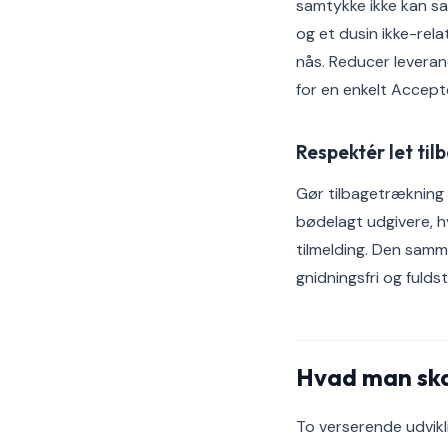
samtykke ikke kan sa
og et dusin ikke-rel
nås. Reducer leverand
for en enkelt Accept
Respektér let ti
Gør tilbagetrækning 
bødelagt udgivere, h
tilmelding. Den samme
gnidningsfri og fulds
Hvad man skal
To verserende udvik