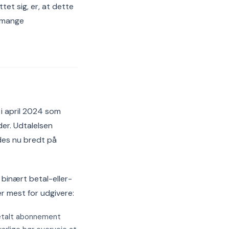
tet sig, er, at dette
g mange
 i april 2024 som
er. Udtalelsen
des nu bredt på
 binært betal-eller-
 mest for udgivere:
betalt abonnement