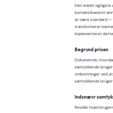
Den enkelt vigtigste 
kontekstbaseret ann
at være standard — 
transformerer bannere
implementeret dette 
Begrund prisen
Dokumentér, hvordan
samtykkende bruger
omkostninger ved at b
samtykkende brugere, 
Indsnævr samty
Revidér hvad brugern