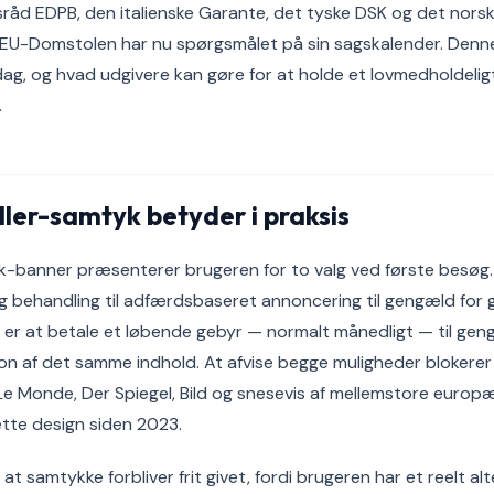
råd EDPB, den italienske Garante, det tyske DSK og det norsk
og EU-Domstolen har nu spørgsmålet på sin sagskalender. Denne 
 dag, og hvad udgivere kan gøre for at holde et lovmedholdeligt
.
ler-samtyk betyder i praksis
k-banner præsenterer brugeren for to valg ved første besøg. 
 behandling til adfærdsbaseret annoncering til gengæld for g
 er at betale et løbende gebyr — normalt månedligt — til geng
rsion af det samme indhold. At afvise begge muligheder bloker
Le Monde, Der Spiegel, Bild og snesevis af mellemstore europ
ette design siden 2023.
, at samtykke forbliver frit givet, fordi brugeren har et reelt al