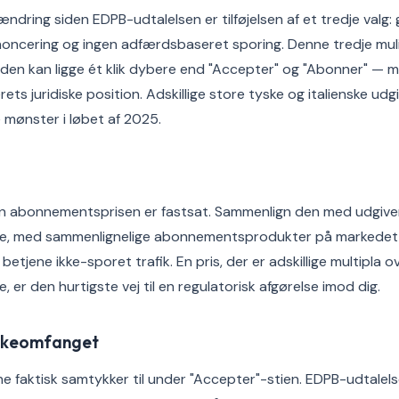
ændring siden EDPB-udtalelsen er tilføjelsen af et tredje valg
oncering og ingen adfærdsbaseret sporing. Denne tredje mul
den kan ligge ét klik dybere end "Accepter" og "Abonner" — 
ts juridiske position. Adskillige store tyske og italienske udg
mønster i løbet af 2025.
 abonnementsprisen er fastsat. Sammenlign den med udgive
e, med sammenlignelige abonnementsprodukter på markedet
etjene ikke-sporet trafik. En pris, der er adskillige multipla 
er den hurtigste vej til en regulatorisk afgørelse imod dig.
kkeomfanget
e faktisk samtykker til under "Accepter"-stien. EDPB-udtalelse