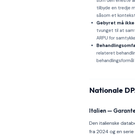
som den eneste and
tilbyde en tredje 
såsom et kontekst
Gebyret må ikke
tvunget til at sam
ARPU for samtykke
Behandlingsomfa
relateret behandl
behandlingsformål 
Nationale DPA
Italien — Garant
Den italienske datab
fra 2024 og en serie