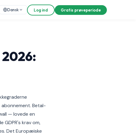
Dansk
Log ind
Gratis prøveperiode
 2026:
ykkegraderne
et abonnement. Betal-
all — lovede en
lde GDPR's krav om,
pres. Det Europæiske