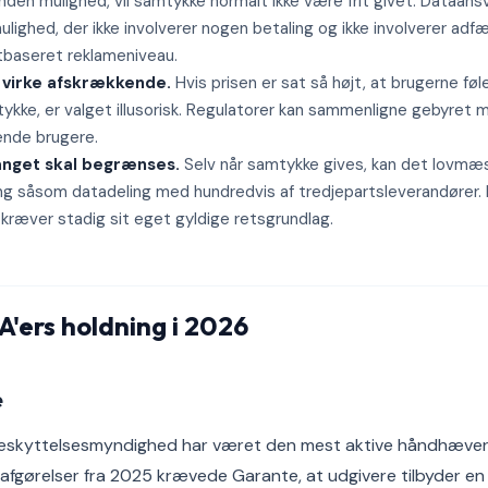
en mulighed, vil samtykke normalt ikke være frit givet. Dataansv
mulighed, der ikke involverer nogen betaling og ikke involverer a
baseret reklameniveau.
 virke afskrækkende.
Hvis prisen er sat så højt, at brugerne føle
tykke, er valget illusorisk. Regulatorer kan sammenligne gebyret
nde brugere.
nget skal begrænses.
Selv når samtykke gives, kan det lovmæs
ing såsom datadeling med hundredvis af tredjepartsleverandører.
kræver stadig sit eget gyldige retsgrundlag.
'ers holdning i 2026
e
eskyttelsesmyndighed har været den mest aktive håndhæver. I 
 afgørelser fra 2025 krævede Garante, at udgivere tilbyder en