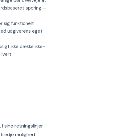
arlige bør overveje at
dfærdsbaseret sporing —
r sig funktionelt
 med udgiverens eget
sigt ikke dække ikke-
 Hvert
sine retningslinjer
 tredje mulighed