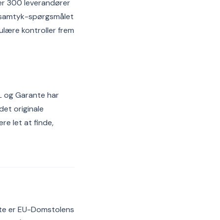
er 300 leverandører
r-samtyk-spørgsmålet
ulære kontroller frem
IL og Garante har
et originale
re let at finde,
ste er EU-Domstolens