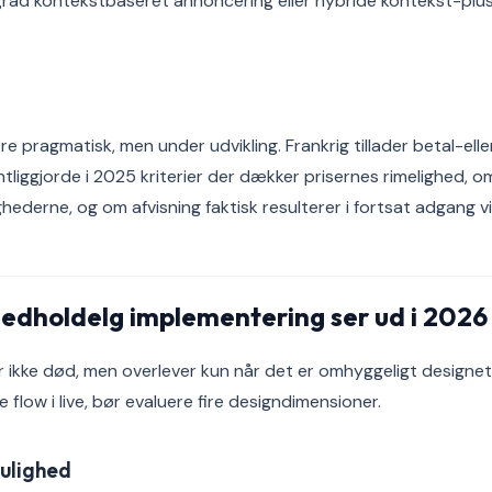
 grad kontekstbaseret annoncering eller hybride kontekst-pl
re pragmatisk, men under udvikling. Frankrig tillader betal-ell
tliggjorde i 2025 kriterier der dækker prisernes rimelighed, o
derne, og om afvisning faktisk resulterer i fortsat adgang via
edholdelg implementering ser ud i 2026
r ikke død, men overlever kun når det er omhyggeligt designet
 flow i live, bør evaluere fire designdimensioner.
mulighed