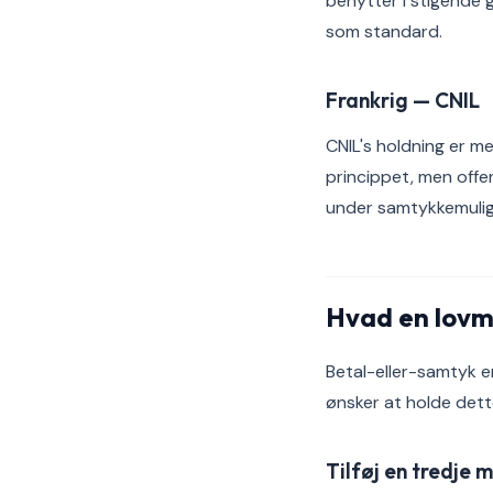
benytter i stigende
som standard.
Frankrig — CNIL
CNIL's holdning er me
princippet, men offen
under samtykkemulighe
Hvad en lovm
Betal-eller-samtyk e
ønsker at holde dette
Tilføj en tredje 