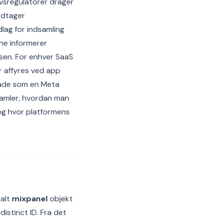
ivsregulatorer drager
odtager
lag for indsamling
ne informerer
sen. For enhver SaaS
er affyres ved app
måde som en Meta
samler, hvordan man
g hvor platformens
balt
mixpanel
objekt
istinct ID. Fra det