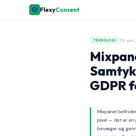
Flexy
Consent
29. juni
TEKNOLOGI
Mixpan
Samtykk
GDPR fo
Mixpanel befinder
pixel — det er en
bevæger sig genne