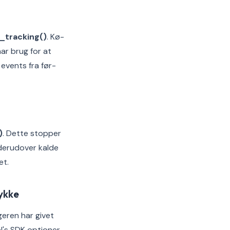
_tracking()
. Kø-
ar brug for at
 events fra før-
)
. Dette stopper
n derudover kalde
et.
tykke
eren har givet
el's SDK optioner