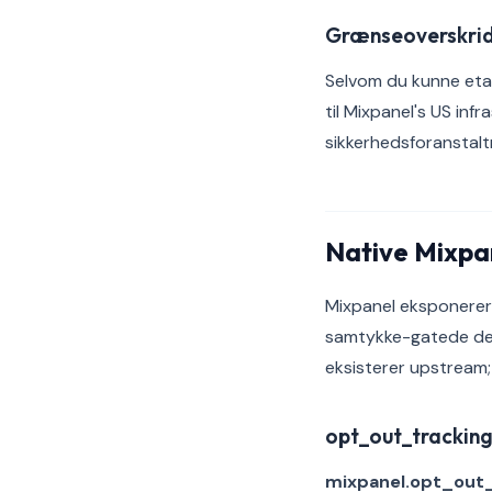
Grænseoverskrid
Selvom du kunne etab
til Mixpanel's US inf
sikkerhedsforanstalt
Native Mixpan
Mixpanel eksponerer 
samtykke-gatede dep
eksisterer upstream; 
opt_out_trackin
mixpanel.opt_out_