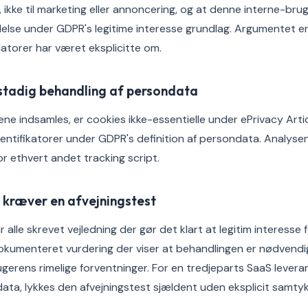
ikke til marketing eller annoncering, og at denne interne-bru
delse under GDPR's legitime interesse grundlag. Argumentet er 
atorer har været eksplicitte om.
stadig behandling af persondata
ne indsamles, er cookies ikke-essentielle under ePrivacy Arti
entifikatorer under GDPR's definition af persondata. Analysen 
 ethvert andet tracking script.
e kræver en afvejningstest
 alle skrevet vejledning der gør det klart at legitim interes
kumenteret vurdering der viser at behandlingen er nødvendig
rugerens rimelige forventninger. For en tredjeparts SaaS leve
ata, lykkes den afvejningstest sjældent uden eksplicit samtyk