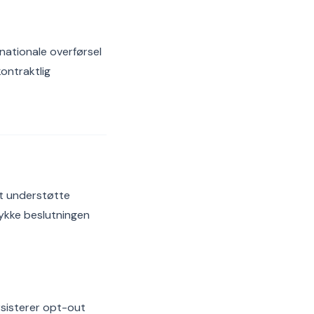
nationale overførsel
kontraktlig
at understøtte
ykke beslutningen
rsisterer opt-out