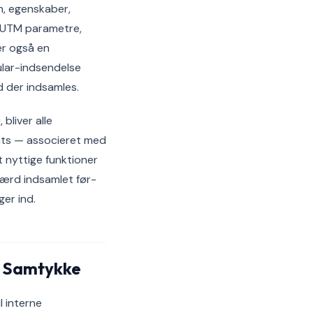
, egenskaber,
, UTM parametre,
er også en
ular-indsendelse
d der indsamles.
)
, bliver alle
ents — associeret med
t nyttige funktioner
ærd indsamlet før-
ger ind.
f Samtykke
l interne