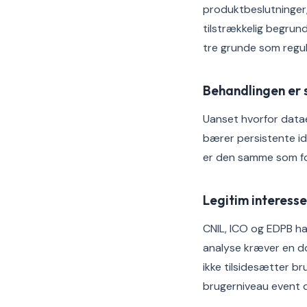
produktbeslutninger, 
tilstrækkelig begrun
tre grunde som regul
Behandlingen er 
Uanset hvorfor datae
bærer persistente id
er den samme som for
Legitim interess
CNIL, ICO og EDPB har
analyse kræver en do
ikke tilsidesætter b
brugerniveau event d