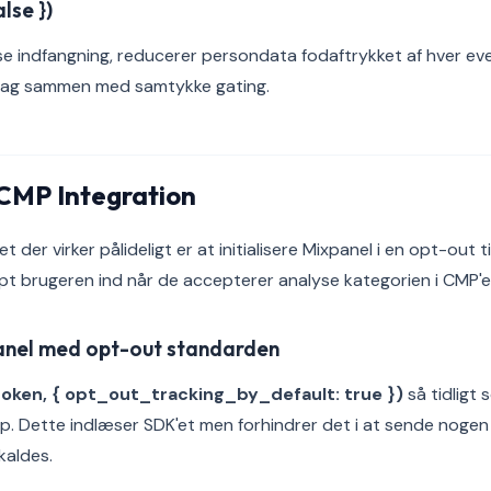
lse })
se indfangning, reducerer persondata fodaftrykket af hver eve
ltag sammen med samtykke gating.
 CMP Integration
 der virker pålideligt er at initialisere Mixpanel i en opt-out 
pt brugeren ind når de accepterer analyse kategorien i CMP'e
xpanel med opt-out standarden
token, { opt_out_tracking_by_default: true })
så tidligt 
p. Dette indlæser SDK'et men forhindrer det i at sende nogen 
kaldes.