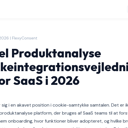
 2026 | FlexyConsent
el Produktanalyse
eintegrationsvejledn
r SaaS i 2026
 sig i en akavet position i cookie-samtykke samtalen. Det er i
 produktanalyse platform, der bruges af SaaS teams til at fo
m onboarding, hvor funktioner bliver adopteret, og hvilke b