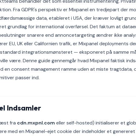
ktteams behandler det som essentiel instrumentering. Privatl
ktion. Fra GDPR's perspektiv er Mixpanel en tredjepart der m
dfærdsmæssige data, etableret i USA, der kræver lovligt grund
t grundlag for international overførsel. Det faktum at datae
beslutninger snarere end annoncetargeting ændrer ikke analy
rer EU, UK eller Californien trafik, er Mixpanel deployments d
er standard integrationsmønsteret — eksponeret på samme 
 ville være. Denne guide gennemgår hvad Mixpanel faktisk ind
ed en consent management ramme uden at miste tragtdata, o
mitiver passer ind.
l Indsamler
læst fra
cdn.mxpnl.com
eller self-hosted) initialiserer et glo
gere med en Mixpanel-ejet cookie der indeholder et genereret d