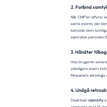
2. Forbind samty
Når CMP'en affyrer s
satte events der ble
beholde dem, konfigur
samtykke perioden b
3. Håndter tilba
Hvis brugeren senere
yderligere event indt
Mixpanel's sletnings 
4. Undgå retroak
Deaktiver
identify
k
samtykke til at få de