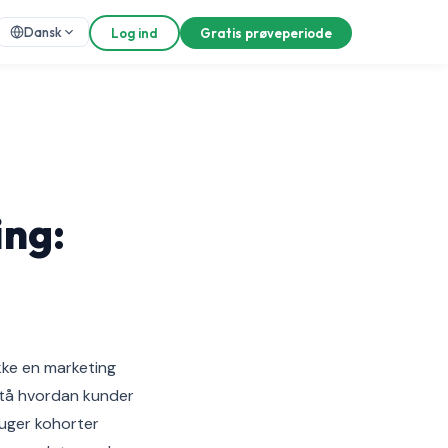
Dansk
Log ind
Gratis prøveperiode
ing:
kke en marketing
rstå hvordan kunder
ruger kohorter