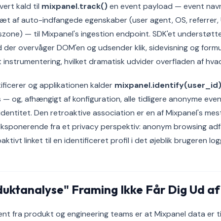
vert kald til
mixpanel.track()
en event payload — event navn
t sæt af auto-indfangede egenskaber (user agent, OS, referrer
zone) — til Mixpanel's ingestion endpoint. SDK'et understøtt
 der overvåger DOM'en og udsender klik, sidevisning og form
t instrumentering, hvilket dramatisk udvider overfladen af hva
ificerer og applikationen kalder
mixpanel.identify(user_id
 — og, afhængigt af konfiguration, alle tidligere anonyme ev
identitet. Den retroaktive association er en af Mixpanel's mes
eksponerende fra et privacy perspektiv: anonym browsing adf
ktivt linket til en identificeret profil i det øjeblik brugeren log
duktanalyse" Framing Ikke Får Dig Ud a
ent fra produkt og engineering teams er at Mixpanel data er ti