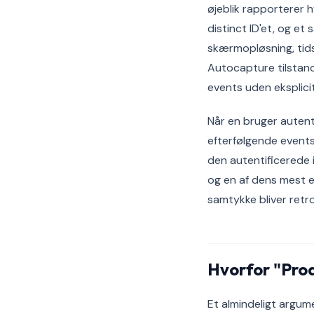
øjeblik rapporterer h
distinct ID'et, og e
skærmopløsning, tids
Autocapture tilstand
events uden eksplici
Når en bruger autent
efterfølgende events
den autentificerede 
og en af dens mest 
samtykke bliver retroa
Hvorfor "Pro
Et almindeligt argum