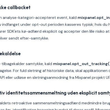
kke callbacket
in analyse-kategori-accepteret event, kald
mixpanel.opt_in
v indfanget under opt-out perioden kasseres typisk; hvis du h
er SDK'ets kø-adfærd eksplicit og accepter den lille risiko at
liver sendt efter-samtykke.
gekaldelse
 tilbagekalder samtykke, kald
mixpanel.opt_out_tracking(
agelse. For fuld sletning af historiske data, skal applikatione
API eller udløse en sletningsanmodning fra Mixpanel projekt UI'
tiv identitetssammensmeltning uden eksplicit sam
aldets retroaktive sammensmeltningsadfærd medmindre brug
res før-identifikation browsing bundet til deres profil. Mixpan