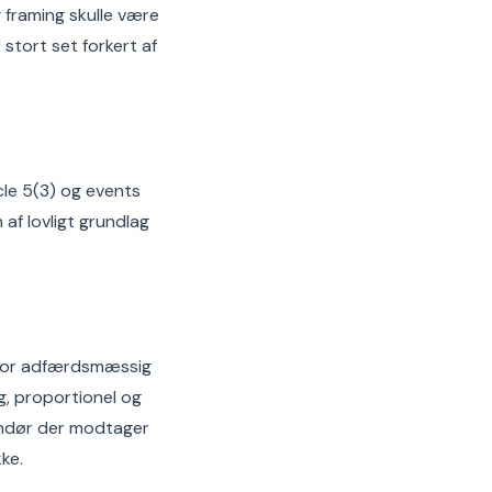
g framing skulle være
stort set forkert af
cle 5(3) og events
af lovligt grundlag
se for adfærdsmæssig
, proportionel og
randør der modtager
ke.