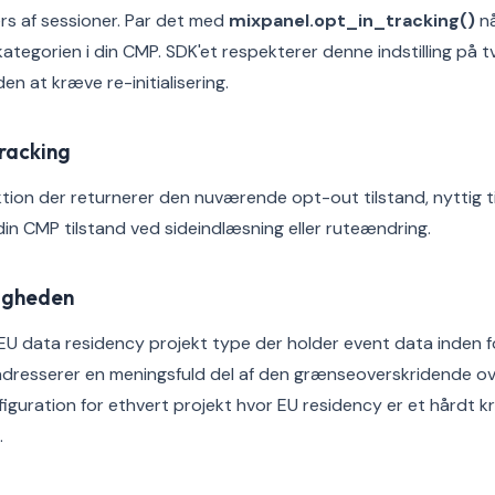
s af sessioner. Par det med
mixpanel.opt_in_tracking()
nå
tegorien i din CMP. SDK'et respekterer denne indstilling på tv
en at kræve re-initialisering.
racking
tion der returnerer den nuværende opt-out tilstand, nyttig ti
in CMP tilstand ved sideindlæsning eller ruteændring.
ligheden
 EU data residency projekt type der holder event data inden 
 adresserer en meningsfuld del af den grænseoverskridende o
figuration for ethvert projekt hvor EU residency er et hårdt kr
.