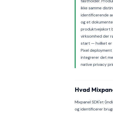
fastholder. Produ
ikke samme distin
identificerende a
og et dokumentere
produktvejskort 
virksomhed der rø
start — hvilket 
Pixel deployment
integrerer det m
native privacy pri
Hvad Mixpane
Mixpanel SDK'et (ind
og identificerer bru