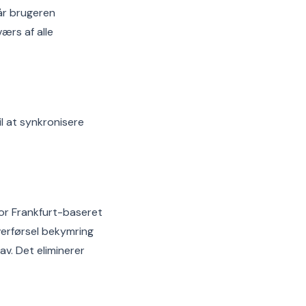
r brugeren
ærs af alle
l at synkronisere
for Frankfurt-baseret
verførsel bekymring
av. Det eliminerer