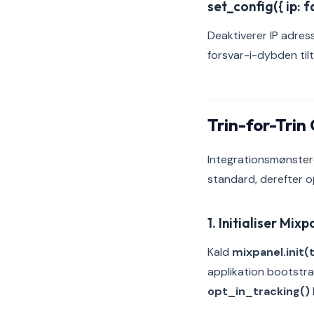
set_config({ ip: fa
Deaktiverer IP adres
forsvar-i-dybden ti
Trin-for-Trin
Integrationsmønsteret
standard, derefter o
1. Initialiser Mi
Kald
mixpanel.init(
applikation bootstra
opt_in_tracking()