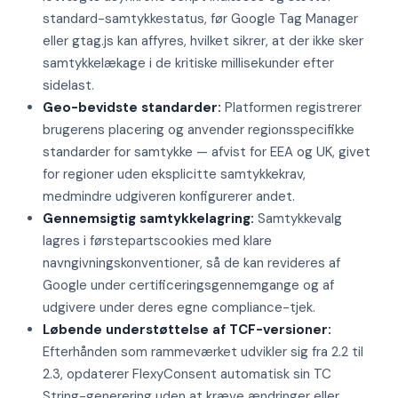
standard-samtykkestatus, før Google Tag Manager
eller gtag.js kan affyres, hvilket sikrer, at der ikke sker
samtykkelækage i de kritiske millisekunder efter
sidelast.
Geo-bevidste standarder:
Platformen registrerer
brugerens placering og anvender regionsspecifikke
standarder for samtykke — afvist for EEA og UK, givet
for regioner uden eksplicitte samtykkekrav,
medmindre udgiveren konfigurerer andet.
Gennemsigtig samtykkelagring:
Samtykkevalg
lagres i førstepartscookies med klare
navngivningskonventioner, så de kan revideres af
Google under certificeringsgennemgange og af
udgivere under deres egne compliance-tjek.
Løbende understøttelse af TCF-versioner:
Efterhånden som rammeværket udvikler sig fra 2.2 til
2.3, opdaterer FlexyConsent automatisk sin TC
String-generering uden at kræve ændringer eller