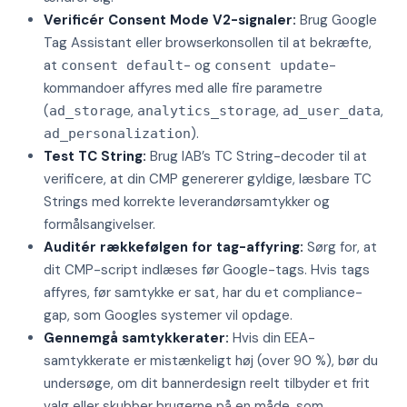
Verificér Consent Mode V2-signaler:
Brug Google
Tag Assistant eller browserkonsollen til at bekræfte,
at
- og
-
consent default
consent update
kommandoer affyres med alle fire parametre
(
,
,
,
ad_storage
analytics_storage
ad_user_data
).
ad_personalization
Test TC String:
Brug IAB’s TC String-decoder til at
verificere, at din CMP genererer gyldige, læsbare TC
Strings med korrekte leverandørsamtykker og
formålsangivelser.
Auditér rækkefølgen for tag-affyring:
Sørg for, at
dit CMP-script indlæses før Google-tags. Hvis tags
affyres, før samtykke er sat, har du et compliance-
gap, som Googles systemer vil opdage.
Gennemgå samtykkerater:
Hvis din EEA-
samtykkerate er mistænkeligt høj (over 90 %), bør du
undersøge, om dit bannerdesign reelt tilbyder et frit
valg eller skubber brugerne på en måde, som