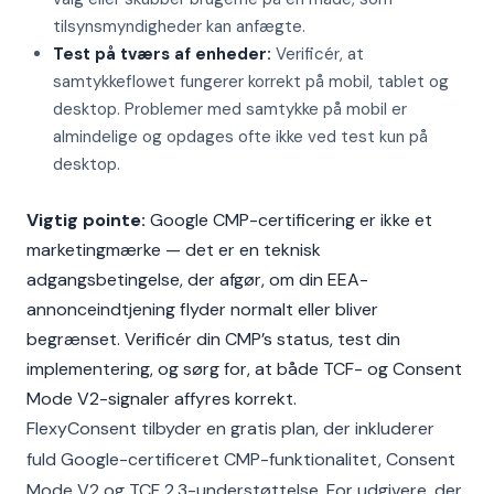
tilsynsmyndigheder kan anfægte.
Test på tværs af enheder:
Verificér, at
samtykkeflowet fungerer korrekt på mobil, tablet og
desktop. Problemer med samtykke på mobil er
almindelige og opdages ofte ikke ved test kun på
desktop.
Vigtig pointe:
Google CMP-certificering er ikke et
marketingmærke — det er en teknisk
adgangsbetingelse, der afgør, om din EEA-
annonceindtjening flyder normalt eller bliver
begrænset. Verificér din CMP’s status, test din
implementering, og sørg for, at både TCF- og Consent
Mode V2-signaler affyres korrekt.
FlexyConsent tilbyder en gratis plan, der inkluderer
fuld Google-certificeret CMP-funktionalitet, Consent
Mode V2 og TCF 2.3-understøttelse. For udgivere, der