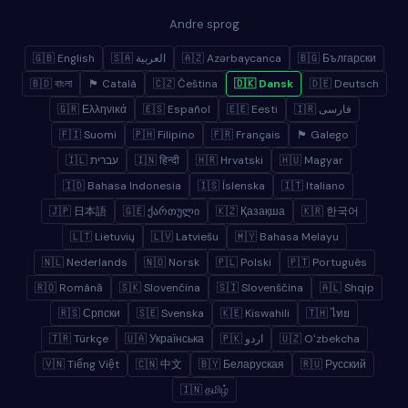
Andre sprog
🇬🇧 English
🇸🇦 العربية
🇦🇿 Azərbaycanca
🇧🇬 Български
🇧🇩 বাংলা
🏴 Català
🇨🇿 Čeština
🇩🇰 Dansk
🇩🇪 Deutsch
🇬🇷 Ελληνικά
🇪🇸 Español
🇪🇪 Eesti
🇮🇷 فارسی
🇫🇮 Suomi
🇵🇭 Filipino
🇫🇷 Français
🏴 Galego
🇮🇱 עברית
🇮🇳 हिन्दी
🇭🇷 Hrvatski
🇭🇺 Magyar
🇮🇩 Bahasa Indonesia
🇮🇸 Íslenska
🇮🇹 Italiano
🇯🇵 日本語
🇬🇪 ქართული
🇰🇿 Қазақша
🇰🇷 한국어
🇱🇹 Lietuvių
🇱🇻 Latviešu
🇲🇾 Bahasa Melayu
🇳🇱 Nederlands
🇳🇴 Norsk
🇵🇱 Polski
🇵🇹 Português
🇷🇴 Română
🇸🇰 Slovenčina
🇸🇮 Slovenščina
🇦🇱 Shqip
🇷🇸 Српски
🇸🇪 Svenska
🇰🇪 Kiswahili
🇹🇭 ไทย
🇹🇷 Türkçe
🇺🇦 Українська
🇵🇰 اردو
🇺🇿 Oʻzbekcha
🇻🇳 Tiếng Việt
🇨🇳 中文
🇧🇾 Беларуская
🇷🇺 Русский
🇮🇳 தமிழ்