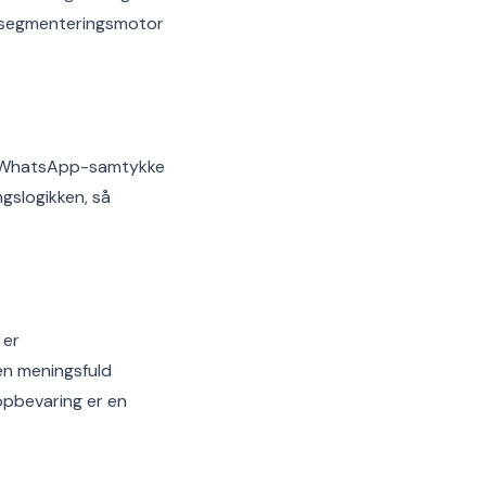
s segmenteringsmotor
e, WhatsApp-samtykke
gslogikken, så
 er
en meningsfuld
opbevaring er en