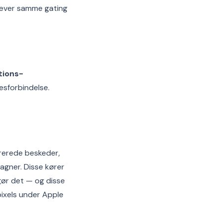
ræver samme gating
tions-
esforbindelse.
ererede beskeder,
agner. Disse kører
 gør det — og disse
ixels under Apple