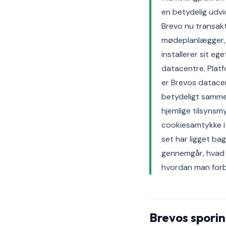
en betydelig udvi
Brevo nu transak
mødeplanlægger, 
installerer sit e
datacentre. Platf
er Brevos datace
betydeligt samme
hjemlige tilsyns
cookiesamtykke i
set har ligget ba
gennemgår, hvad 
hvordan man forb
Brevos sporin