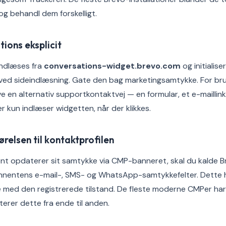
og behandl dem forskelligt.
ions eksplicit
ndlæses fra
conversations-widget.brevo.com
og initialise
ved sideindlæsning. Gate den bag marketingsamtykke. For brug
ve en alternativ supportkontaktvej — en formular, et e-maillink 
r kun indlæser widgetten, når der klikkes.
relsen til kontaktprofilen
nt opdaterer sit samtykke via CMP-banneret, skal du kalde 
nnentens e-mail-, SMS- og WhatsApp-samtykkefelter. Dette 
e med den registrerede tilstand. De fleste moderne CMPer ha
erer dette fra ende til anden.