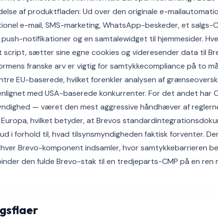
delse af produktfladen: Ud over den originale e-mailautomati
tionel e-mail, SMS-marketing, WhatsApp-beskeder, et salgs-
push-notifikationer og en samtalewidget til hjemmesider. H
get script, sætter sine egne cookies og videresender data til 
ormens franske arv er vigtig for samtykkecompliance på to må
ntre EU-baserede, hvilket forenkler analysen af grænseoversk
nlignet med USA-baserede konkurrenter. For det andet har 
myndighed — været den mest aggressive håndhæver af regler
 Europa, hvilket betyder, at Brevos standardintegrationsdoku
gud i forhold til, hvad tilsynsmyndigheden faktisk forventer. D
hver Brevo-komponent indsamler, hvor samtykkebarrieren befi
inder den fulde Brevo-stak til en tredjeparts-CMP på en ren
gsflaer