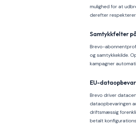
mulighed for at udb
derefter respekterer
Samtykkfelter p
Brevo-abonnentprofi
og samtykkekilde. Op
kampagner automatis
EU-dataopbevar
Brevo driver datacent
dataopbevaringen au
driftsmæssig forenk
betalt konfigurationsi