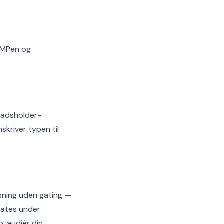
 CMPen og
pladsholder-
skriver typen til
sning uden gating —
gates under
; audiér din