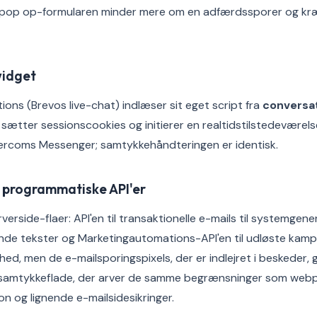
v; pop op-formularen minder mere om en adfærdssporer og k
widget
ons (Brevos live-chat) indlæser sit eget script fra
conversa
, sætter sessionscookies og initierer en realtidstilstedeværels
ntercoms Messenger; samtykkehåndteringen er identisk.
 programmatiske API'er
verside-flaer: API'en til transaktionelle e-mails til systemgen
nde tekster og Marketingautomations-API'en til udløste kamp
ed, men de e-mailsporingspixels, der er indlejret i beskeder,
t samtykkeflade, der arver de samme begrænsninger som webp
on og lignende e-mailsidesikringer.