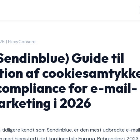
2026 | FlexyConsent
Sendinblue) Guide til
tion af cookiesamtykk
mpliance for e-mail-
rketing i 2026
n tidligere kendt som Sendinblue, er den mest udbredte e-mai
m med hjemsted i det kontinentale Europa. Rebranding i 202