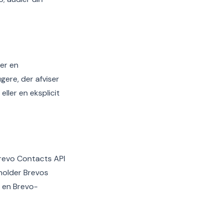
rer en
ere, der afviser
eller en eksplicit
Brevo Contacts API
holder Brevos
r en Brevo-