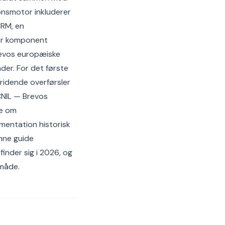
onsmotor inkluderer
CRM, en
ver komponent
Brevos europæiske
der. For det første
ridende overførsler
CNIL — Brevos
ne om
mentation historisk
enne guide
nder sig i 2026, og
 måde.