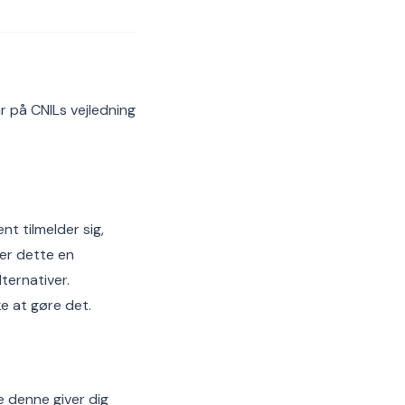
ar på CNILs vejledning
t tilmelder sig,
er dette en
ternativer.
e at gøre det.
e denne giver dig