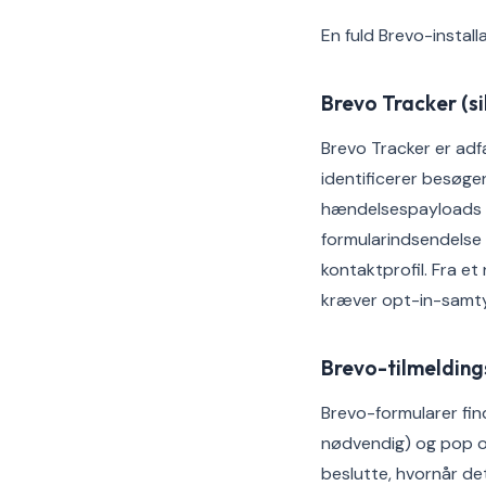
En fuld Brevo-install
Brevo Tracker (si
Brevo Tracker er adf
identificerer besøg
hændelsespayloads ti
formularindsendelse 
kontaktprofil. Fra e
kræver opt-in-samty
Brevo-tilmeldin
Brevo-formularer find
nødvendig) og pop o
beslutte, hvornår det