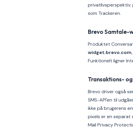
privatlivsperspekti
som Trackeren.
Brevo Samtale-
Produktet Conversati
widget.brevo.com
Funktionelt ligner I
Transaktions- og
Brevo driver også ser
SMS-API'en til udgåe
ikke på brugerens enh
pixels er en separa
Mail Privacy Protecti