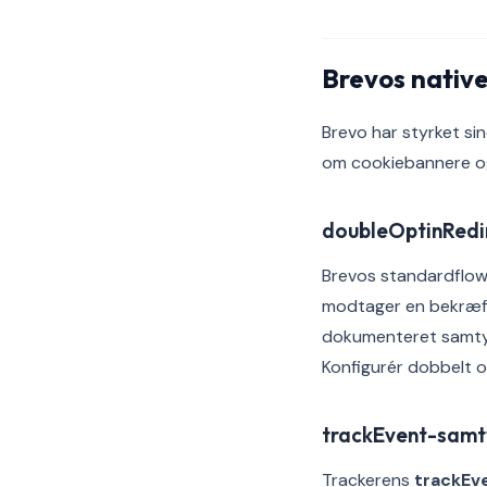
Brevos native
Brevo har styrket sin
om cookiebannere og
doubleOptinRedi
Brevos standardflow
modtager en bekræfte
dokumenteret samtykk
Konfigurér dobbelt o
trackEvent-sam
Trackerens
trackEv