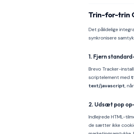
Trin-for-trin
Det pålidelige inte
synkronisere samtykk
1. Fjern standar
Brevo Tracker-instal
scriptelement med
t
text/javascript
, nå
2. Udsæt pop op-
Indlejrede HTML-tilm
de sætter ikke cooki
marketingsamtykke, l