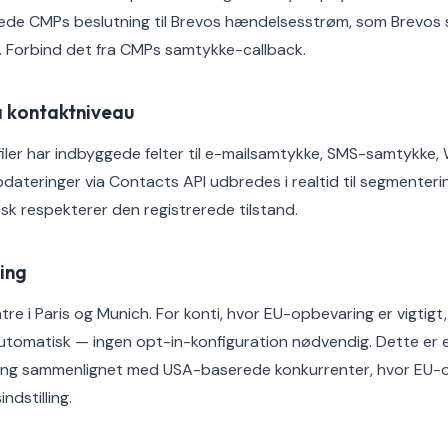
rede CMPs beslutning til Brevos hændelsesstrøm, som Brevo
. Forbind det fra CMPs samtykke-callback.
å kontaktniveau
ler har indbyggede felter til e-mailsamtykke, SMS-samtykk
dateringer via Contacts API udbredes i realtid til segmenterin
k respekterer den registrerede tilstand.
ing
re i Paris og Munich. For konti, hvor EU-opbevaring er vigtigt,
tomatisk — ingen opt-in-konfiguration nødvendig. Dette er 
ling sammenlignet med USA-baserede konkurrenter, hvor EU-
ndstilling.