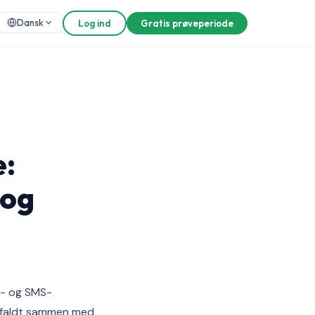
Dansk
Log ind
Gratis prøveperiode
e:
 og
l- og SMS-
3 faldt sammen med