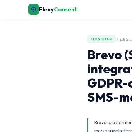
Flexy
Consent
7. juli 
TEKNOLOGI
Brevo (
integra
GDPR-co
SMS-ma
Brevo, platforme
marketingplatfor