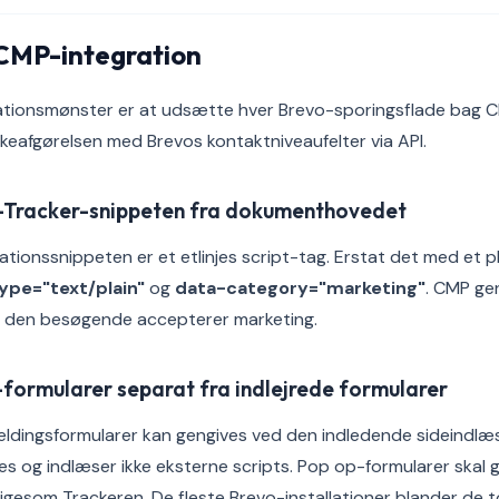
 CMP-integration
grationsmønster er at udsætte hver Brevo-sporingsflade bag
eafgørelsen med Brevos kontaktniveaufelter via API.
d-Tracker-snippeten fra dokumenthovedet
lationssnippeten er et etlinjes script-tag. Erstat det med et 
ype="text/plain"
og
data-category="marketing"
. CMP gen
r den besøgende accepterer marketing.
formularer separat fra indlejrede formularer
eldingsformularer kan gengives ved den indledende sideindlæ
es og indlæser ikke eksterne scripts. Pop op-formularer skal 
igesom Trackeren. De fleste Brevo-installationer blander de to