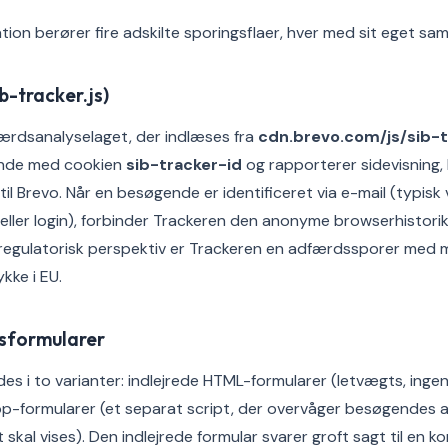
ation berører fire adskilte sporingsflaer, hver med sit eget s
b-tracker.js)
ærdsanalyselaget, der indlæses fra
cdn.brevo.com/js/sib-t
ende med cookien
sib-tracker-id
og rapporterer sidevisning, 
l Brevo. Når en besøgende er identificeret via e-mail (typisk 
eller login), forbinder Trackeren den anonyme browserhistor
t regulatorisk perspektiv er Trackeren en adfærdssporer med 
kke i EU.
gsformularer
es i to varianter: indlejrede HTML-formularer (letvægts, ingen
p-formularer (et separat script, der overvåger besøgendes a
 skal vises). Den indlejrede formular svarer groft sagt til en k