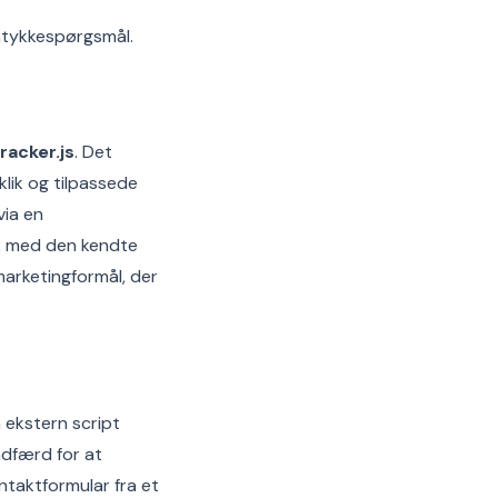
amtykkespørgsmål.
racker.js
. Det
klik og tilpassede
via en
ik med den kendte
marketingformål, der
 ekstern script
dfærd for at
ontaktformular fra et