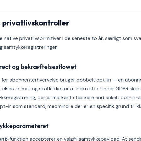
 privatlivskontroller
e native privatlivsprimitiver i de seneste to år, særligt som sv
 samtykkeregistreringer.
rect og bekræftelsesflowet
 for abonnenterhvervelse bruger dobbelt opt-in — en abonnen
lses-e-mail og skal klikke for at bekræfte. Under GDPR skab
eregistrering, der er markant stærkere end enkelt opt-in-al
pt-in som standard, medmindre der er en specifik grund til ikk
tykkeparameteret
ent
-funktion accepterer en valgfri samtykkepayload. At send