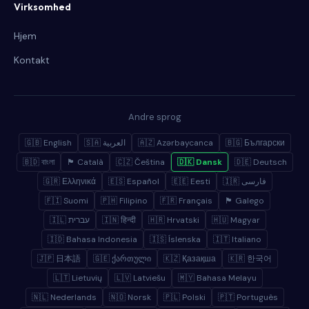
Virksomhed
Hjem
Kontakt
Andre sprog
🇬🇧 English
🇸🇦 العربية
🇦🇿 Azərbaycanca
🇧🇬 Български
🇧🇩 বাংলা
🏴 Català
🇨🇿 Čeština
🇩🇰 Dansk
🇩🇪 Deutsch
🇬🇷 Ελληνικά
🇪🇸 Español
🇪🇪 Eesti
🇮🇷 فارسی
🇫🇮 Suomi
🇵🇭 Filipino
🇫🇷 Français
🏴 Galego
🇮🇱 עברית
🇮🇳 हिन्दी
🇭🇷 Hrvatski
🇭🇺 Magyar
🇮🇩 Bahasa Indonesia
🇮🇸 Íslenska
🇮🇹 Italiano
🇯🇵 日本語
🇬🇪 ქართული
🇰🇿 Қазақша
🇰🇷 한국어
🇱🇹 Lietuvių
🇱🇻 Latviešu
🇲🇾 Bahasa Melayu
🇳🇱 Nederlands
🇳🇴 Norsk
🇵🇱 Polski
🇵🇹 Português