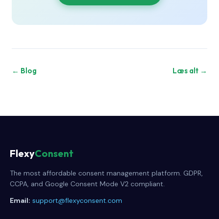
← Blog
Læs alt →
Flexy
Consent
The most affordable consent management platform. GDPR,
CCPA, and Google Consent Mode V2 compliant.
Email:
support@flexyconsent.com