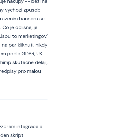
zuje nakupy -- bezi na
rmy vychozi zpusob
obrazenim banneru se
Co je odlisne, je
 Jsou to marketingoví
na par kliknuti, nikdy
zikem podle GDPR, UK
himp skutecne delaji,
 predpisy pro malou
 vzorem integrace a
eden skript