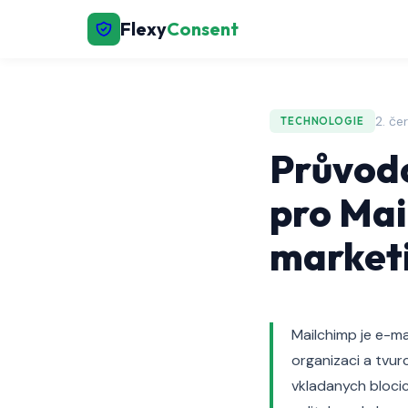
Flexy
Consent
2. če
TECHNOLOGIE
Průvodc
pro Mai
marketi
Mailchimp je e-ma
organizaci a tvur
vkladanych blocic