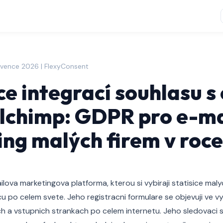
rvence 2026 | FlexyConsent
e integrací souhlasu s
lchimp: GDPR pro e-ma
ng malých firem v roc
ilova marketingova platforma, kterou si vybiraji statisice maly
cu po celem svete. Jeho registracni formulare se objevuji ve 
h a vstupnich strankach po celem internetu. Jeho sledovaci 