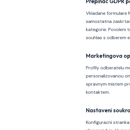
Prepinac GDPR po
Vkladane formulare M
samostatna zaskrtav
kategorie. Povoleni 
souhlas s odberem e-
Marketingova opr
Profily odberatelu m
personalizovanou onl
spravnym mistem pro
kontaktem.
Nastaveni soukr
Konfiguracni stranka