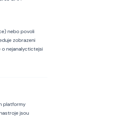
ce) nebo povoli
leduje zobrazeni
 o nejanalyctictejsi
gn platformy
nastroje jsou