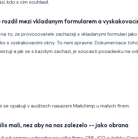
i, kdo s cim souhlasil.
e rozdil mezi vkladanym formularem a vyskakovac
na to, ze provozovatele zachazeji s vkladanymi formulari jako
ako s vyskakovacimi okny. To neni spravne. Dokumentace toho
istuji a jak se s kazdym zachazi, je soucasti pozadavku na 
e se opakuji v auditech nasazeni Mailchimp u malych firem.
rilis mali, nez aby na nas zalezelo -- jako obrana
li od zameru vyhradne na velke firmy. CNIL, ICO a italsky Gara