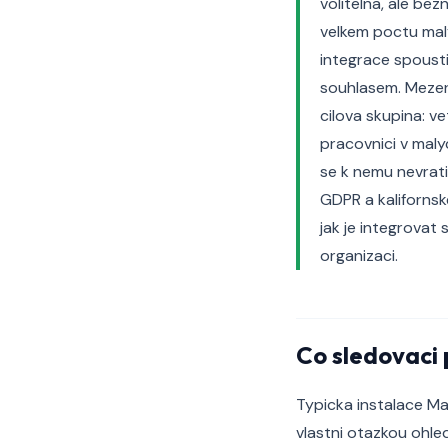
volitelna, ale be
velkem poctu mal
integrace spousti
souhlasem. Mezera
cilova skupina: v
pracovnici v malyc
se k nemu nevratil
GDPR a kalifornsk
jak je integrovat
organizaci.
Co sledovaci 
Typicka instalace Ma
vlastni otazkou ohled