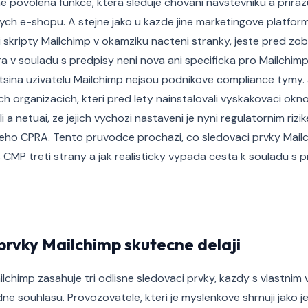
zne povolena funkce, ktera sleduje chovani navstevniku a prira
ych e-shopu. A stejne jako u kazde jine marketingove platfo
 skripty Mailchimp v okamziku nacteni stranky, jeste pred z
 v souladu s predpisy neni nova ani specificka pro Mailchimp. 
etsina uzivatelu Mailchimp nejsou podnikove compliance tymy.
h organizacich, kteri pred lety nainstalovali vyskakovaci okno 
i a netuai, ze jejich vychozi nastaveni je nyni regulatornim ri
eho CPRA. Tento pruvodce prochazi, co sledovaci prvky Mailc
 s CMP treti strany a jak realisticky vypada cesta k souladu s
prvky Mailchimp skutecne delaji
ilchimp zasahuje tri odlisne sledovaci prvky, kazdy s vlastnim
ne souhlasu. Provozovatele, kteri je myslenkove shrnuji jako j