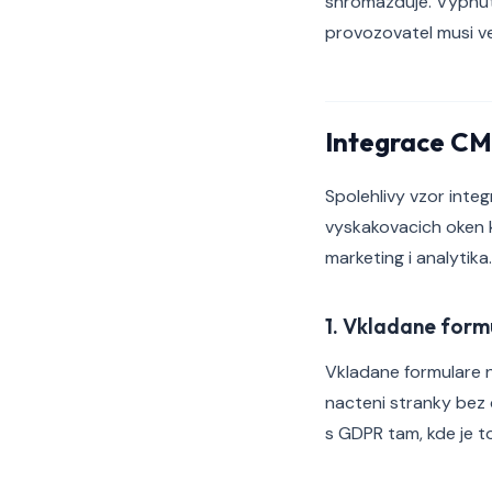
shromazduje. Vypnuti
provozovatel musi ve
Integrace CM
Spolehlivy vzor inte
vyskakovacich oken k
marketing i analytika.
1. Vkladane form
Vkladane formulare ne
nacteni stranky bez
s GDPR tam, kde je 