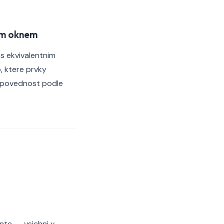
im oknem
 s ekvivalentnim
, ktere prvky
odpovednost podle
nte -- vsichni v