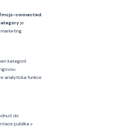
m/mcjs-connected
.
category
je
 marketing.
en kategorií
tingovou
ze analyticka funkce
odnuti do
entace publika v