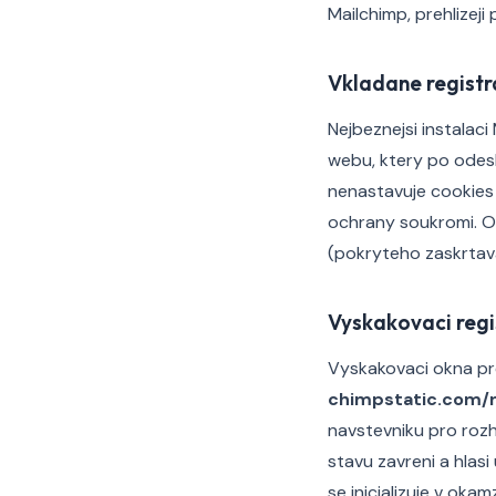
Mailchimp, prehlizeji
Vkladane registr
Nejbeznejsi instalac
webu, ktery po odesl
nenastavuje cookies a
ochrany soukromi. O
(pokryteho zaskrtavac
Vyskakovaci regi
Vyskakovaci okna pre
chimpstatic.com/
navstevniku pro roz
stavu zavreni a hlas
se inicializuje v oka