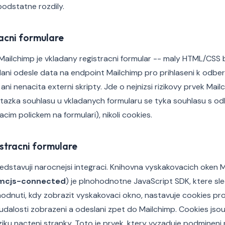
 podstatne rozdily.
acni formulare
i Mailchimp je vkladany registracni formular -- maly HTML/CSS
ani odesle data na endpoint Mailchimp pro prihlaseni k odbe
ni nenacita externi skripty. Jde o nejnizsi rizikovy prvek Mail
tazka souhlasu u vkladanych formularu se tyka souhlasu s o
im polickem na formulari), nikoli cookies.
stracni formulare
dstavuji narocnejsi integraci. Knihovna vyskakovacich oken 
mcjs-connected
) je plnohodnotne JavaScript SDK, ktere sl
hodnuti, kdy zobrazit vyskakovaci okno, nastavuje cookies p
i udalosti zobrazeni a odeslani zpet do Mailchimp. Cookies js
mziku nacteni stranky. Toto je prvek, ktery vyzaduje podmineni