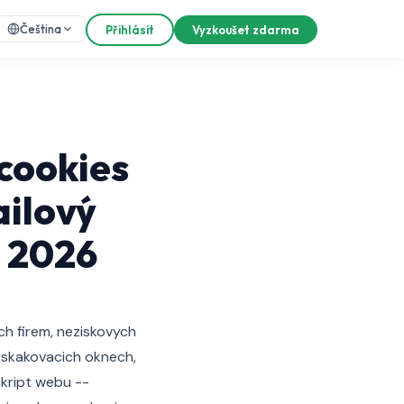
Čeština
Přihlásit
Vyzkoušet zdarma
 cookies
ilový
e 2026
ch firem, neziskovych
vyskakovacich oknech,
skript webu --