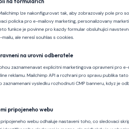
li na formularich
ailchimp lze nakonfigurovat tak, aby zobrazovaly pole pro s
aci policka pro e-mailovy marketing, personalizovany marke
teto funkce je povinne pro kazdy formular obsluhujici navstevn
mailu, ale neresí souhlas s cookies.
avneni na urovni odberatele
ohou zaznamenavat explicitni marketingova opravneni pro e-m
ine reklamu. Mailchimp API a rozhrani pro spravu publika tato 
 zaznamenani vysledku rozhodnuti CMP banneru, kdyz je od
omi pripojeneho webu
 pripojeneho webu odhaluje nastaveni toho, co sledovaci skr