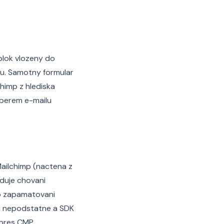
 blok vlozeny do
ru. Samotny formular
chimp z hlediska
dberem e-mailu
Mailchimp (nactena z
eduje chovani
ro zapamatovani
ou nepodstatne a SDK
 pres CMP.