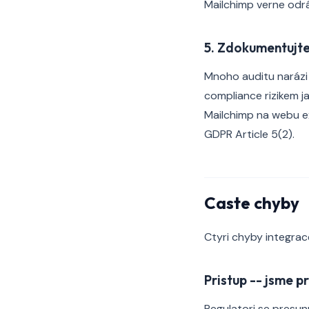
Mailchimp verne odráz
5. Zdokumentujt
Mnoho auditu narázi 
compliance rizikem j
Mailchimp na webu ex
GDPR Article 5(2).
Caste chyby
Ctyri chyby integrac
Pristup -- jsme p
Regulatori se presunu