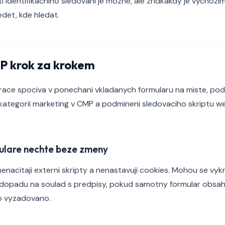
 identifikacniho sledovani je mozne, ale zridkakdy je vychozi
det, kde hledat.
P krok za krokem
grace spociva v ponechani vkladanych formularu na miste, po
ategorii marketing v CMP a podmineni sledovaciho skriptu we
ulare nechte beze zmeny
nacitaji externi skripty a nenastavuji cookies. Mohou se vykre
 dopadu na soulad s predpisy, pokud samotny formular obsah
to vyzadovano.