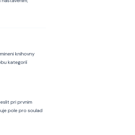
m nastavenim;
dmineni knihovny
bu kategorií
slit pri prvnim
uje pole pro soulad