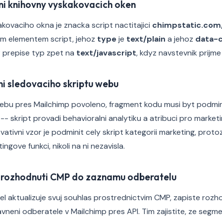
ni knihovny vyskakovacich oken
ovaciho okna je znacka script nactitajici
chimpstatic.co
ym elementem script, jehoz
type
je
text/plain
a jehoz
data-
 prepise typ zpet na
text/javascript
, kdyz navstevnik prijme
ni sledovaciho skriptu webu
webu pres Mailchimp povoleno, fragment kodu musi byt podmin
 -- skript provadi behavioralni analytiku a atribuci pro marke
ativni vzor je podminit cely skript kategorii marketing, proto
tingove funkci, nikoli na ni nezavisla.
e rozhodnuti CMP do zaznamu odberatelu
 aktualizuje svuj souhlas prostrednictvim CMP, zapiste rozh
neni odberatele v Mailchimp pres API. Tim zajistite, ze segm