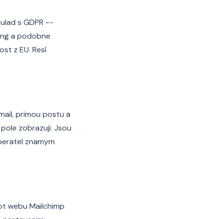
oulad s GDPR --
ting a podobne
ost z EU. Resí
ail, primou postu a
pole zobrazuji. Jsou
beratel znamym
ipt webu Mailchimp