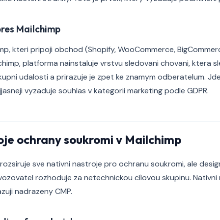
res Mailchimp
himp, kteri pripoji obchod (Shopify, WooCommerce, BigCommer
chimp, platforma nainstaluje vrstvu sledovani chovani, ktera s
akupni udalosti a prirazuje je zpet ke znamym odberatelum. Jde
jjasneji vyzaduje souhlas v kategorii marketing podle GDPR.
oje ochrany soukromi v Mailchimp
ozsiruje sve nativni nastroje pro ochranu soukromi, ale desi
ozovatel rozhoduje za netechnickou cílovou skupinu. Nativni 
azuji nadrazeny CMP.