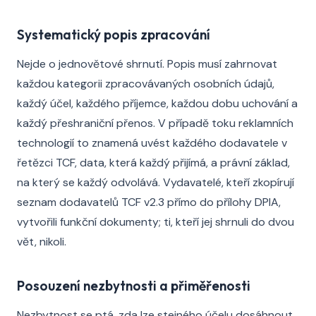
Systematický popis zpracování
Nejde o jednovětové shrnutí. Popis musí zahrnovat
každou kategorii zpracovávaných osobních údajů,
každý účel, každého příjemce, každou dobu uchování a
každý přeshraniční přenos. V případě toku reklamních
technologií to znamená uvést každého dodavatele v
řetězci TCF, data, která každý přijímá, a právní základ,
na který se každý odvolává. Vydavatelé, kteří zkopírují
seznam dodavatelů TCF v2.3 přímo do přílohy DPIA,
vytvořili funkční dokumenty; ti, kteří jej shrnuli do dvou
vět, nikoli.
Posouzení nezbytnosti a přiměřenosti
Nezbytnost se ptá, zda lze stejného účelu dosáhnout