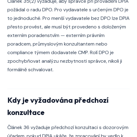
Článek 35(2) vyžaduje, aby správce při provádění DPIA
požádal o radu DPO. Pro vydavatele s určeným DPO je
to jednoduché. Pro menší vydavatele bez DPO lze DPIA
přesto provést, ale musí být provedeno s doloženým
externím poradenstvím — externím právním
poradcem, průmyslovým konzultantem nebo
compliance týmem dodavatele CMP. Rolí DPO je
zpochybňovat analýzu nezbytnosti správce, nikoli ji
formálně schvalovat.
Kdy je vyžadována předchozí
konzultace
Článek 36 vyžaduje předchozí konzultaci s dozorovým
úřadem, pokud DPIA ukáže, že zpracování by vedlo k