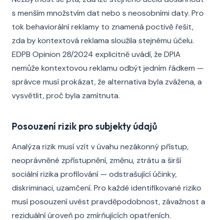
s menším množstvím dat nebo s neosobními daty. Pro
tok behaviorální reklamy to znamená poctivě řešit,
zda by kontextová reklama sloužila stejnému účelu.
EDPB Opinion 28/2024 explicitně uvádí, že DPIA
nemůže kontextovou reklamu odbýt jedním řádkem —
správce musí prokázat, že alternativa byla zvážena, a
vysvětlit, proč byla zamítnuta.
Posouzení rizik pro subjekty údajů
Analýza rizik musí vzít v úvahu nezákonný přístup,
neoprávněné zpřístupnění, změnu, ztrátu a širší
sociální rizika profilování — odstrašující účinky,
diskriminaci, uzamčení. Pro každé identifikované riziko
musí posouzení uvést pravděpodobnost, závažnost a
reziduální úroveň po zmírňujících opatřeních.