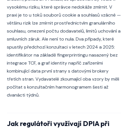
vysokému riziku, které správce nedokáže zmírnit. V
praxi je to u toků souborů cookie a souhlasů vzácné —
většinu rizik lze zmírnit prostřednictvím granulárního
souhlasu, omezení počtu dodavatelů, limitů uchování a
smluvních záruk. Ale není to nula. Dva případy, které
spustily předchozí konzultaci v letech 2024 a 2025:
identifikátor na základě fingerprintingu nasazený bez
integrace TCF, a graf identity napříč zařízeními
kombinující data první strany s datovými brokery
třetích stran. Vydavatelé zkoumající oba vzory by měli
počítat s konzultačním harmonogramem šesti až
dvanácti týdnů.
Jak regulátoři využívají DPIA při