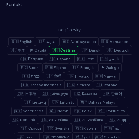
Kontakt
Další jazyky
🇬🇧 English
🇸🇦 العربية
🇦🇿 Azərbaycanca
🇧🇬 Български
🇧🇩 বাংলা
🏴 Català
🇨🇿 Čeština
🇩🇰 Dansk
🇩🇪 Deutsch
🇬🇷 Ελληνικά
🇪🇸 Español
🇪🇪 Eesti
🇮🇷 فارسی
🇫🇮 Suomi
🇵🇭 Filipino
🇫🇷 Français
🏴 Galego
🇮🇱 עברית
🇮🇳 हिन्दी
🇭🇷 Hrvatski
🇭🇺 Magyar
🇮🇩 Bahasa Indonesia
🇮🇸 Íslenska
🇮🇹 Italiano
🇯🇵 日本語
🇬🇪 ქართული
🇰🇿 Қазақша
🇰🇷 한국어
🇱🇹 Lietuvių
🇱🇻 Latviešu
🇲🇾 Bahasa Melayu
🇳🇱 Nederlands
🇳🇴 Norsk
🇵🇱 Polski
🇵🇹 Português
🇷🇴 Română
🇸🇰 Slovenčina
🇸🇮 Slovenščina
🇦🇱 Shqip
🇷🇸 Српски
🇸🇪 Svenska
🇰🇪 Kiswahili
🇹🇭 ไทย
🇹🇷 Türkçe
🇺🇦 Українська
🇵🇰 اردو
🇺🇿 Oʻzbekcha