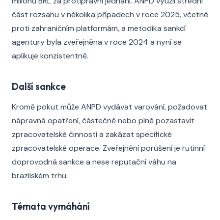
milionů BRL za protiprávní jednání. ANPD využil střední
část rozsahu v několika případech v roce 2025, včetně
proti zahraničním platformám, a metodika sankcí
agentury byla zveřejněna v roce 2024 a nyní se
aplikuje konzistentně.
Další sankce
Kromě pokut může ANPD vydávat varování, požadovat
nápravná opatření, částečně nebo plně pozastavit
zpracovatelské činnosti a zakázat specifické
zpracovatelské operace. Zveřejnění porušení je rutinní
doprovodná sankce a nese reputační váhu na
brazilském trhu.
Témata vymáhání