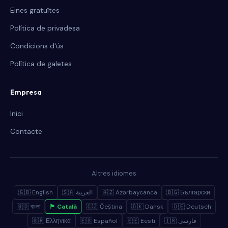
Eines gratuïtes
Política de privadesa
Condicions d'ús
Política de galetes
Empresa
Inici
Contacte
Altres idiomes
🇬🇧 English
🇸🇦 العربية
🇦🇿 Azərbaycanca
🇧🇬 Български
🇧🇩 বাংলা
🏴 Català
🇨🇿 Čeština
🇩🇰 Dansk
🇩🇪 Deutsch
🇬🇷 Ελληνικά
🇪🇸 Español
🇪🇪 Eesti
🇮🇷 فارسی