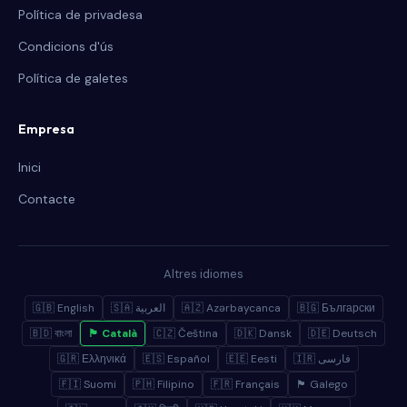
Política de privadesa
Condicions d'ús
Política de galetes
Empresa
Inici
Contacte
Altres idiomes
🇬🇧 English
🇸🇦 العربية
🇦🇿 Azərbaycanca
🇧🇬 Български
🇧🇩 বাংলা
🏴 Català
🇨🇿 Čeština
🇩🇰 Dansk
🇩🇪 Deutsch
🇬🇷 Ελληνικά
🇪🇸 Español
🇪🇪 Eesti
🇮🇷 فارسی
🇫🇮 Suomi
🇵🇭 Filipino
🇫🇷 Français
🏴 Galego