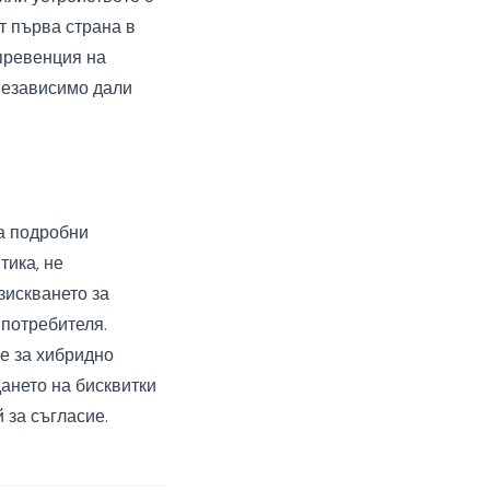
т първа страна в
превенция на
 независимо дали
ра подробни
тика, не
зискването за
 потребителя.
ие за хибридно
дането на бисквитки
 за съгласие.