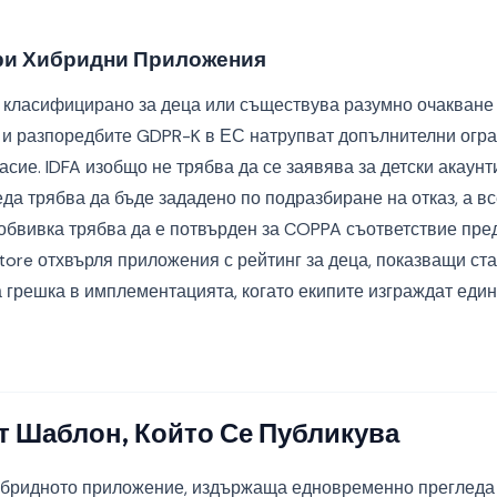
при Хибридни Приложения
 класифицирано за деца или съществува разумно очакване 
и разпоредбите GDPR-K в ЕС натрупват допълнителни огр
асие. IDFA изобщо не трябва да се заявява за детски акаунт
еда трябва да бъде зададено по подразбиране на отказ, а вс
 обвивка трябва да е потвърден за COPPA съответствие пре
tore отхвърля приложения с рейтинг за деца, показващи ст
та грешка в имплементацията, когато екипите изграждат еди
 Шаблон, Който Се Публикува
ибридното приложение, издържаща едновременно прегледа 