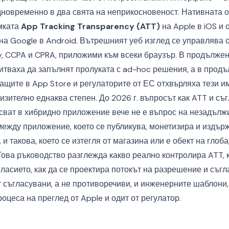
новременно в два свята на неприкосновеност. Нативната о
мката
App Tracking Transparency (ATT)
на Apple в iOS и 
на Google в Android. Вътрешният уеб изглед се управлява 
y, CCPA и CPRA, приложими към всеки браузър. В продължен
итваха да запълнят пролуката с ad-hoc решения, а в продъ
ащите в App Store и регулаторите от ЕС отхвърляха тези 
зително еднаква степен. До 2026 г. въпросът как ATT и съг
исват в хибридно приложение вече не е въпрос на незадълж
между приложение, което се публикува, монетизира и издър
 и такова, което се изтегля от магазина или е обект на глоб
Това ръководство разглежда какво реално контролира ATT,
гласието, как да се проектира потокът на разрешение и съгла
т съгласувани, а не противоречиви, и инженерните шаблон
цеса на преглед от Apple и одит от регулатор.