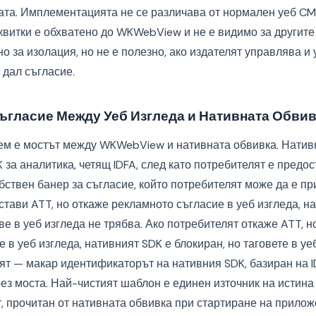
ата. Имплементацията не се различава от нормален уеб CMP
квитки е обхватено до WKWebView и не е видимо за другите
зно за изолация, но не е полезно, ако издателят управлява и 
 дал съгласие.
ъгласие Между Уеб Изгледа и Нативната Обви
м е мостът между WKWebView и нативната обвивка. Натив
 за аналитика, четящ IDFA, след като потребителят е предос
бствен банер за съгласие, който потребителят може да е при
тави ATT, но откаже рекламното съгласие в уеб изгледа, н
гове в уеб изгледа не трябва. Ако потребителят откаже ATT, 
 в уеб изгледа, нативният SDK е блокиран, но таговете в уе
ят — макар идентификаторът на нативния SDK, базиран на I
ез моста. Най-чистият шаблон е единен източник на истин
т, прочитан от нативната обвивка при стартиране на прилож