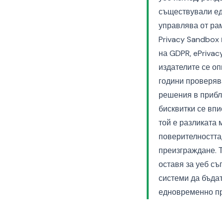
съществували ед
управлява от ра
Privacy Sandbox 
на GDPR, ePrivac
издателите се оп
години проверяв
решения в прибли
бисквитки се вп
той е разликата 
поверителността,
преизграждане. 
оставя за уеб съ
системи да бъда
едновременно про