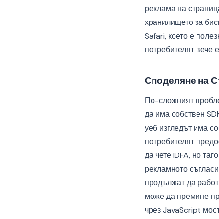
реклама на страниц
хранилището за бис
Safari, което е поле
потребителят вече е
Споделяне на С
По-сложният пробле
да има собствен SDK
уеб изгледът има со
потребителят предос
да чете IDFA, но та
рекламното съгласие
продължат да работ
може да премине пр
чрез JavaScript мос