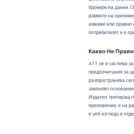
брокери на данни. 
рамките на приложе
измами или правно 
потребителят я е пр
Какво Не Прави
ATT не е система з
предпочитания за це
разпространява сиг
законово основание 
Издател, третиращ п
приложение, е на ра
в уеб изгледа е отд