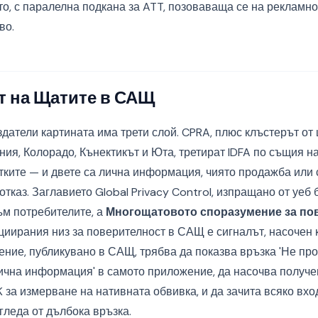
то, с паралелна подкана за ATT, позоваваща се на рекламн
во.
т на Щатите в САЩ
датели картината има трети слой. CPRA, плюс клъстерът от 
я, Колорадо, Кънектикът и Юта, третират IDFA по същия на
итките — и двете са лична информация, чиято продажба или
отказ. Заглавието Global Privacy Control, изпращано от уеб 
ъм потребителите, а
Многощатовото споразумение за по
оциирания низ за поверителност в САЩ е сигналът, насочен 
ние, публикувано в САЩ, трябва да показва връзка 'Не пр
ична информация' в самото приложение, да насочва получе
K за измерване на нативната обвивка, и да зачита всяко вх
гледа от дълбока връзка.