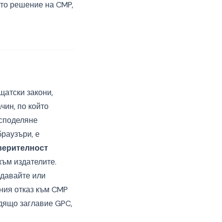
ото решение на CMP,
щатски закони,
чин, по който
 споделяне
браузъри, е
верителност
към издателите.
одавайте или
ния отказ към CMP
одящо заглавие GPC,