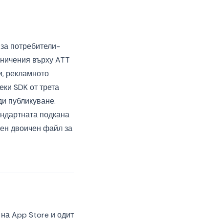
за потребители-
аничения върху ATT
и, рекламното
еки SDK от трета
ди публикуване.
андартната подкана
нен двоичен файл за
на App Store и одит