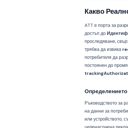
Какво Реално
ATT е порта за разр
достъп до
Идентифи
проследяване, свър
трябва да извика
re
потребителя да раз
постоянен до промя
trackingAuthoriza
Определението 
Ръководството за р
на данни за потреби
или устройството, с
целенасочена рекла