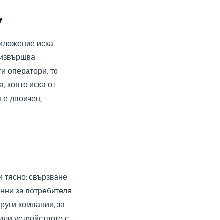
y
риложение иска
 извършва
и оператори, то
, която иска от
 е двоичен,
 тясно: свързване
анни за потребителя
руги компании, за
или устройството с