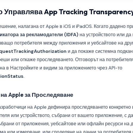
 Управлява App Tracking Transparenc
ешение, налагана от Apple в iOS и iPadOS. Когато дадено п
катора за рекламодатели (IDFA)
на устройството или да
зващо потребителя между приложения и уебсайтове на друг
questTrackingAuthorization
и да покаже системна подкана
реши или откаже проследяването. Отговорът на потребителя
на в Настройките и видим за приложението чрез API-то
tionStatus
.
на Apple за Проследяване
азработчици на Apple дефинира проследяването конкретно и
теля или устройството, събрани от вашето приложение, с д
ъбрани от приложения, уебсайтове или офлайн ресурси на д
ма или измерване, или споделяне на данни за потребителя 