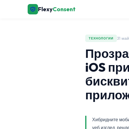
Flexy
Consent
31 май
ТЕХНОЛОГИИ
Прозра
iOS при
бискви
прилож
Хибридните моби
уеб изглед, рен