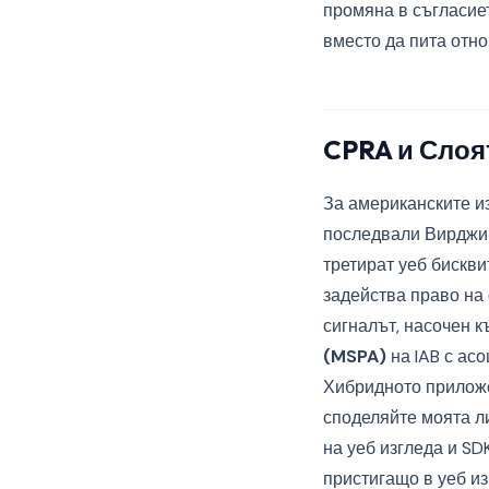
промяна в съгласие
вместо да пита отно
CPRA и Слоя
За американските из
последвали Вирджини
третират уеб бискв
задейства право на 
сигналът, насочен к
(MSPA)
на IAB с ас
Хибридното приложе
споделяйте моята л
на уеб изгледа и SD
пристигащо в уеб из