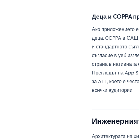
Деца и COPPA 
Ако приложението е
деца, COPPA в САЩ 
и стандартното съгл
съгласие в уеб изгл
страна в нативната
Прегледът на App S
за ATT, което е чес
всички аудитории.
Инженерният
Архитектурата на х