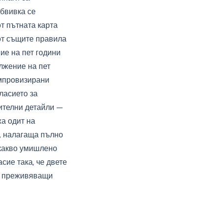
бвивка се
от пътната карта
от същите правила
ие на пет години
лжение на пет
импровизирани
ласието за
ителни детайли —
жа одит на
а, налагаща пълно
 какво умишлено
сие така, че двете
и, преживяващи