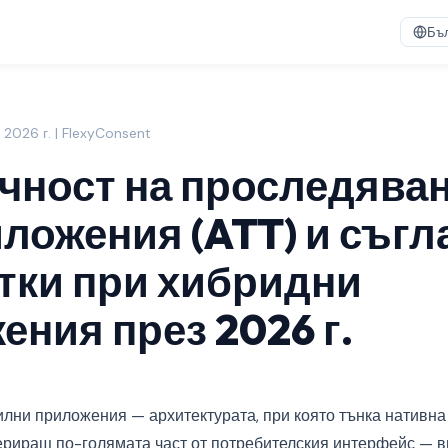
Бъ
 2026 г. | FlexyConsent
чност на проследяван
ложения (ATT) и съгл
тки при хибридни
ения през 2026 г.
лни приложения — архитектурата, при която тънка нативна
дериращ по-голямата част от потребителския интерфейс — в