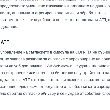
Определението умишлено изключва използването на данни о
нието, анонимната агрегирана аналитика и обработката за 
съответствие — тези дейности не изискват подкана за ATT,
едоставил.
 ATT
а управление на съгласието в смисъла на GDPR. Тя не съби
л, не записва разписка за съгласие с версиониране на поли
нали до уеб доставчици в WKWebView и не удовлетворява и
за съхранение или четене на бисквитки на устройството на
одканата за ATT като цялостната си позиция за съответств
зстояние едно писмо от регулатор от глоба, тъй като зареж
елно събитие съгласно ePrivacy и се нуждае от собствен слой