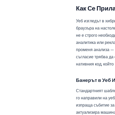
Как Се Прил
Уеб изгледът в хиб
браузъра на настоле
не е строго необход
аналитика или рекл
променя анализа — т
съгласие трябва да 
нативния код, който
Банерът в Уеб 
Стандартният шабло
го направили на уеб
изпраща събитие за 
актуализира машина 