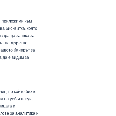
а, приложими към
а бисквитка, която
изпраща заявка за
ът на Apple не
защото банерът за
а да е видим за
ин, по който бихте
и на уеб изгледа,
ницата и
гове за аналитика и