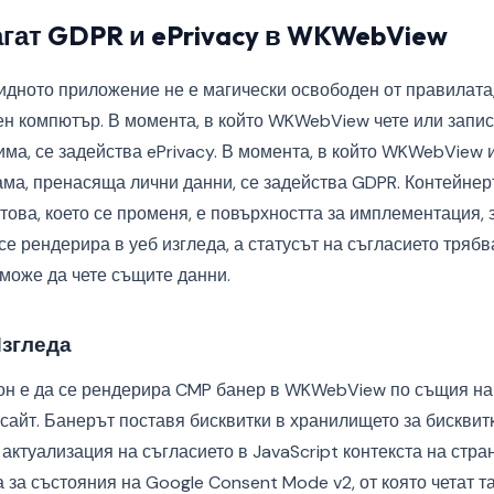
агат GDPR и ePrivacy в WKWebView
ридното приложение не е магически освободен от правилат
н компютър. В момента, в който WKWebView чете или записв
има, се задейства ePrivacy. В момента, в който WKWebView 
ама, пренасяща лични данни, се задейства GDPR. Контейнер
ова, което се променя, е повърхността за имплементация, 
се рендерира в уеб изгледа, а статусът на съгласието трябв
 може да чете същите данни.
Изгледа
н е да се рендерира CMP банер в WKWebView по същия нач
сайт. Банерът поставя бисквитки в хранилището за бисквитк
актуализация на съгласието в JavaScript контекста на стра
за състояния на Google Consent Mode v2, от която четат та