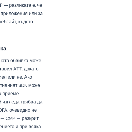
 — разликата е, че
 приложения или за
уебсайт, където
вка
ната обвивка може
тавил ATT, докато
ел или не. Ако
ативният SDK може
но приеме
б изгледа трябва да
DFA, очевидно не
а — CMP — разкрит
ението и при всяка