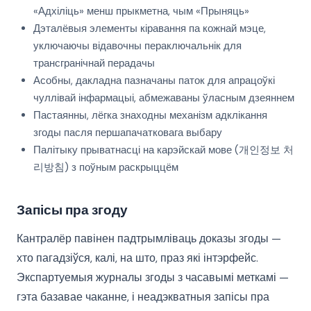
«Адхіліць» менш прыкметна, чым «Прыняць»
Дэталёвыя элементы кіравання па кожнай мэце,
уключаючы відавочны пераключальнік для
трансгранічнай перадачы
Асобны, дакладна пазначаны паток для апрацоўкі
чуллівай інфармацыі, абмежаваны ўласным дзеяннем
Пастаянны, лёгка знаходны механізм адклікання
згоды пасля першапачатковага выбару
Палітыку прыватнасці на карэйскай мове (개인정보 처
리방침) з поўным раскрыццём
Запісы пра згоду
Кантралёр павінен падтрымліваць доказы згоды —
хто пагадзіўся, калі, на што, праз які інтэрфейс.
Экспартуемыя журналы згоды з часавымі меткамі —
гэта базавае чаканне, і неадэкватныя запісы пра