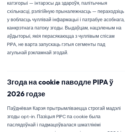
катэгорыі — інтарэсы да здароўя, палітычныя
схільнасці, рэлігійную прыналежнасць — пераходзіць
у вобласць чуллівай інфармацыі і патрабуе асобнага,
канкрэтнага патоку згоды. Выдаўцам, нацэленым на
аўдыторыі, якія перасякаюцца з чуллівым спісам
PIPA, не варта запускаць гэтыя сегменты пад
агульнай рэкламнай згодай.
Згода на cookie паводле PIPA ў
2026 годзе
Паўднёвая Карэя прытрымліваецца строгай мадэлі
згоды opt-in. Пазіцыя PIPC па cookie была
паслядоўнай і падмацоўвалася шматлікімі