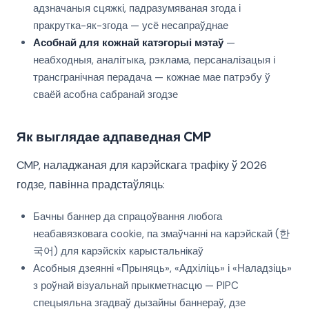
адзначаныя сцяжкі, падразумяваная згода і
пракрутка-як-згода — усё несапраўднае
Асобнай для кожнай катэгорыі мэтаў
—
неабходныя, аналітыка, рэклама, персаналізацыя і
трансгранічная перадача — кожнае мае патрэбу ў
сваёй асобна сабранай згодзе
Як выглядае адпаведная CMP
CMP, наладжаная для карэйскага трафіку ў 2026
годзе, павінна прадстаўляць:
Бачны баннер да спрацоўвання любога
неабавязковага cookie, па змаўчанні на карэйскай (한
국어) для карэйскіх карыстальнікаў
Асобныя дзеянні «Прыняць», «Адхіліць» і «Наладзіць»
з роўнай візуальнай прыкметнасцю — PIPC
спецыяльна згадваў дызайны баннераў, дзе