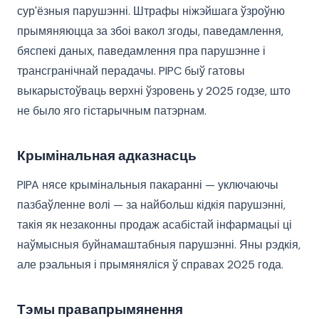
сур'ёзныя парушэнні. Штрафы ніжэйшага ўзроўню
прымяняюцца за збоі вакол згоды, паведамлення,
бяспекі даных, паведамлення пра парушэнне і
трансгранічнай перадачы. PIPC быў гатовы
выкарыстоўваць верхні ўзровень у 2025 годзе, што
не было яго гістарычным патэрнам.
Крымінальная адказнасць
PIPA нясе крымінальныя пакаранні — уключаючы
пазбаўленне волі — за найбольш кідкія парушэнні,
такія як незаконны продаж асабістай інфармацыі ці
наўмысныя буйнамаштабныя парушэнні. Яны рэдкія,
але рэальныя і прымяняліся ў справах 2025 года.
Тэмы правапрымянення