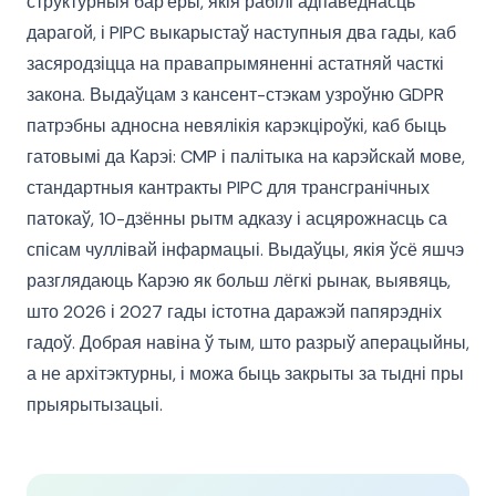
структурныя бар'еры, якія рабілі адпаведнасць
дарагой, і PIPC выкарыстаў наступныя два гады, каб
засяродзіцца на правапрымяненні астатняй часткі
закона. Выдаўцам з кансент-стэкам узроўню GDPR
патрэбны адносна невялікія карэкціроўкі, каб быць
гатовымі да Карэі: CMP і палітыка на карэйскай мове,
стандартныя кантракты PIPC для трансгранічных
патокаў, 10-дзённы рытм адказу і асцярожнасць са
спісам чуллівай інфармацыі. Выдаўцы, якія ўсё яшчэ
разглядаюць Карэю як больш лёгкі рынак, выявяць,
што 2026 і 2027 гады істотна даражэй папярэдніх
гадоў. Добрая навіна ў тым, што разрыў аперацыйны,
а не архітэктурны, і можа быць закрыты за тыдні пры
прыярытызацыі.