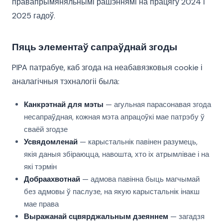
правапрымяняльнымі рашэннямі на працягу 2024 і
2025 гадоў.
Пяць элементаў сапраўднай згоды
PIPA патрабуе, каб згода на неабавязковыя cookie і
аналагічныя тэхналогіі была:
Канкрэтнай для мэты
— агульная парасонавая згода
несапраўдная, кожная мэта апрацоўкі мае патрэбу ў
сваёй згодзе
Усвядомленай
— карыстальнік павінен разумець,
якія даныя збіраюцца, навошта, хто іх атрымлівае і на
які тэрмін
Добраахвотнай
— адмова павінна быць магчымай
без адмовы ў паслузе, на якую карыстальнік інакш
мае права
Выражанай сцвярджальным дзеяннем
— загадзя