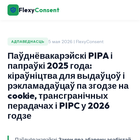
Flexy
Consent
5 мая 2026 | FlexyConsent
АДПАВЕДНАСЦЬ
Паўднёвакарэйскі PIPA і
папраўкі 2025 года:
кіраўніцтва для выдаўцоў і
рэкламадаўцаў па згодзе на
cookie, трансгранічных
перадачах і PIPC у 2026
годзе
Паўднёвакарэйскі
Закон пра абарону асабістай