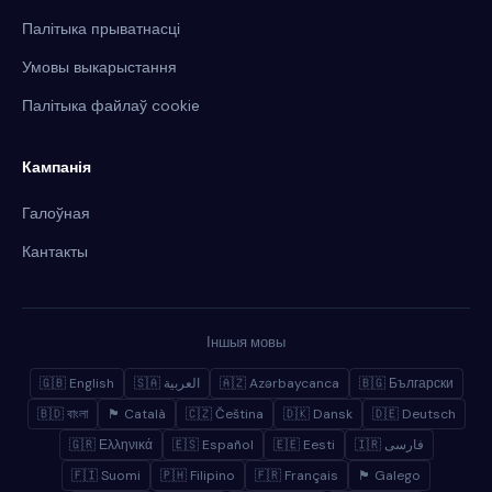
Палітыка прыватнасці
Умовы выкарыстання
Палітыка файлаў cookie
Кампанія
Галоўная
Кантакты
Іншыя мовы
🇬🇧 English
🇸🇦 العربية
🇦🇿 Azərbaycanca
🇧🇬 Български
🇧🇩 বাংলা
🏴 Català
🇨🇿 Čeština
🇩🇰 Dansk
🇩🇪 Deutsch
🇬🇷 Ελληνικά
🇪🇸 Español
🇪🇪 Eesti
🇮🇷 فارسی
🇫🇮 Suomi
🇵🇭 Filipino
🇫🇷 Français
🏴 Galego