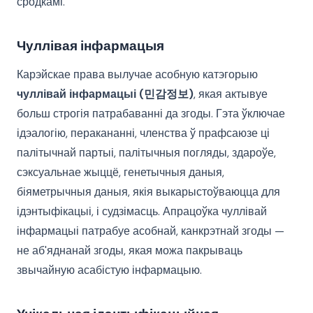
сродкамі.
Чуллівая інфармацыя
Карэйскае права вылучае асобную катэгорыю
чуллівай інфармацыі (민감정보)
, якая актывуе
больш строгія патрабаванні да згоды. Гэта ўключае
ідэалогію, перакананні, членства ў прафсаюзе ці
палітычнай партыі, палітычныя погляды, здароўе,
сэксуальнае жыццё, генетычныя даныя,
біяметрычныя даныя, якія выкарыстоўваюцца для
ідэнтыфікацыі, і судзімасць. Апрацоўка чуллівай
інфармацыі патрабуе асобнай, канкрэтнай згоды —
не аб'яднанай згоды, якая можа пакрываць
звычайную асабістую інфармацыю.