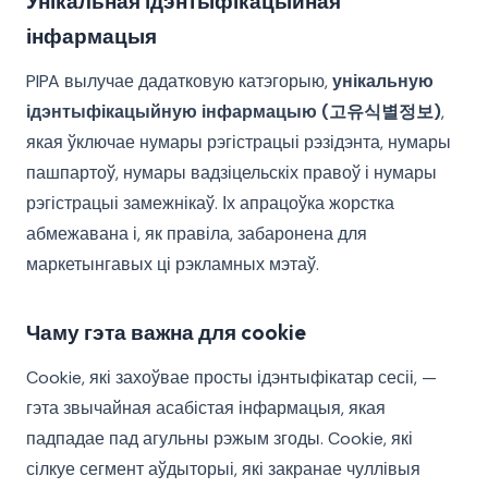
Унікальная ідэнтыфікацыйная
інфармацыя
PIPA вылучае дадатковую катэгорыю,
унікальную
ідэнтыфікацыйную інфармацыю (고유식별정보)
,
якая ўключае нумары рэгістрацыі рэзідэнта, нумары
пашпартоў, нумары вадзіцельскіх правоў і нумары
рэгістрацыі замежнікаў. Іх апрацоўка жорстка
абмежавана і, як правіла, забаронена для
маркетынгавых ці рэкламных мэтаў.
Чаму гэта важна для cookie
Cookie, які захоўвае просты ідэнтыфікатар сесіі, —
гэта звычайная асабістая інфармацыя, якая
падпадае пад агульны рэжым згоды. Cookie, які
сілкуе сегмент аўдыторыі, які закранае чуллівыя