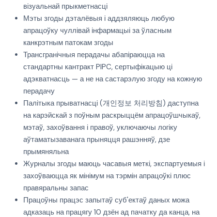
візуальнай прыкметнасці
Мэты згоды дэталёвыя і аддзяляюць любую
апрацоўку чуллівай інфармацыі за ўласным
канкрэтным патокам згоды
Трансгранічныя перадачы абапіраюцца на
стандартны кантракт PIPC, сертыфікацыю ці
адэкватнасць — а не на састарэлую згоду на кожную
перадачу
Палітыка прыватнасці (개인정보 처리방침) даступна
на карэйскай з поўным раскрыццём апрацоўшчыкаў,
мэтаў, захоўвання і правоў, уключаючы логіку
аўтаматызаванага прыняцця рашэнняў, дзе
прымяняльна
Журналы згоды маюць часавыя меткі, экспартуемыя і
захоўваюцца як мінімум на тэрмін апрацоўкі плюс
правяральны запас
Працоўны працэс запытаў суб'ектаў даных можа
адказаць на працягу 10 дзён ад пачатку да канца, на