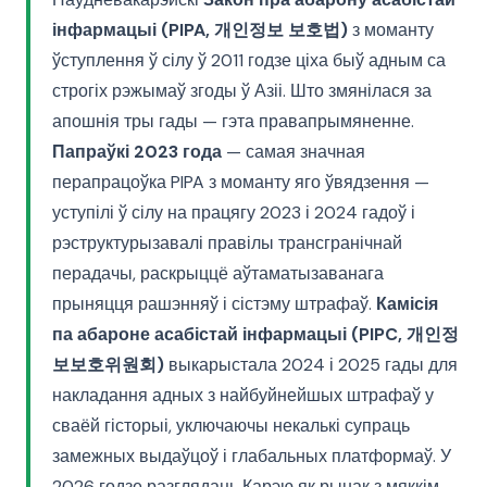
інфармацыі (PIPA, 개인정보 보호법)
з моманту
ўступлення ў сілу ў 2011 годзе ціха быў адным са
строгіх рэжымаў згоды ў Азіі. Што змянілася за
апошнія тры гады — гэта правапрымяненне.
Папраўкі 2023 года
— самая значная
перапрацоўка PIPA з моманту яго ўвядзення —
уступілі ў сілу на працягу 2023 і 2024 гадоў і
рэструктурызавалі правілы трансгранічнай
перадачы, раскрыццё аўтаматызаванага
прыняцця рашэнняў і сістэму штрафаў.
Камісія
па абароне асабістай інфармацыі (PIPC, 개인정
보보호위원회)
выкарыстала 2024 і 2025 гады для
накладання адных з найбуйнейшых штрафаў у
сваёй гісторыі, уключаючы некалькі супраць
замежных выдаўцоў і глабальных платформаў. У
2026 годзе разглядаць Карэю як рынак з мяккім