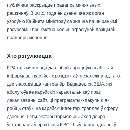
публічнае раскрыццё правапрымяняльных
рашэнняў. З 2023 года ён дзейнічае як орган
узроўню Кабінета міністраў са значна пашыранымі
рэсурсамі і прыкметна больш агрэсіўнай пазіцыяй
правапрымянення.
Хто рэгулюецца
PIPA прымяняецца да любой апрацоўкі асабістай
інфармацыі карэйскіх рэзідэнтаў, незалежна ад таго,
дзе знаходзіцца кантралёр. Выдавец са ЗША, які
абслугоўвае карэйскіх карыстальнікаў праз
лакалізаваны сайт, ці праграматык-пакупнік, які
робіць стаўкі на карэйскі інвентар, трапляе ў сферу
дзеяння. Гэты экстэрытарыяльны ахоп добра
ўсталяваны ў практыцы PIPC і быў пацверджаны ў