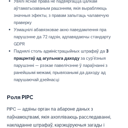
Увялі яснае права не падвяргацца цалкам
аўтаматызаваным рашэнням, якія вырабляюць
значныя эфекты, з правам запытаць чалавечую
праверку
Узмацнілі абавязковае акно паведамлення пра
парушэнне да 72 гадзін, адпавядаючы стандарту
GDPR
Паднялі столь адміністрацыйных штрафаў да
3
працэнтаў ад агульнага даходу
за сур'ёзныя
парушэнні — рэзкае павелічэнне ў параўнанні з
ранейшымі межамі, прывязанымі да даходу ад
парушаючай дзейнасці
Роля PIPC
PIPC — адзіны орган па абароне даных з
паўнамоцтвамі, якія ахопліваюць расследаванні,
накладанне штрафаў, карэкціруючыя загады і