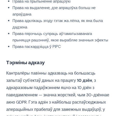
Права на прыпыненне апрацоўкі
Права на выдаленне, дзе апрацоўка больш не
апраўдана
Права адклікаць згоду гэтак жа лёгка, як яна была
дадзена
Права пярэчыць супраць аўтаматызаванага
прыняцця рашэнняў, якое вырабляе значныя эфекты
Права паскардзіцца ў PIPC
Тэрміны адказу
Кантралёры павінны адказваць на большасць
запытаў суб'ектаў даных на працягу
10 дзён
, з
аднаразовым падаўжэннем яшчэ на 10 дзён з
паведамленнем — значна жорсткей, чым 30-дзённае
акно GDPR. Гэта адзін з найбольш распаўсюджаных
аперацыйных прабелаў для замежных выдаўцоў, у