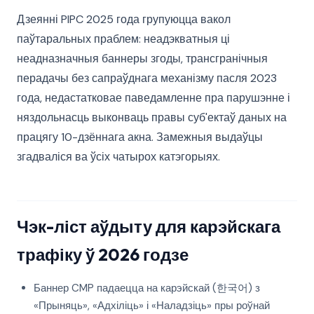
Дзеянні PIPC 2025 года групуюцца вакол
паўтаральных праблем: неадэкватныя ці
неадназначныя баннеры згоды, трансгранічныя
перадачы без сапраўднага механізму пасля 2023
года, недастатковае паведамленне пра парушэнне і
няздольнасць выконваць правы суб'ектаў даных на
працягу 10-дзённага акна. Замежныя выдаўцы
згадваліся ва ўсіх чатырох катэгорыях.
Чэк-ліст аўдыту для карэйскага
трафіку ў 2026 годзе
Баннер CMP падаецца на карэйскай (한국어) з
«Прыняць», «Адхіліць» і «Наладзіць» пры роўнай