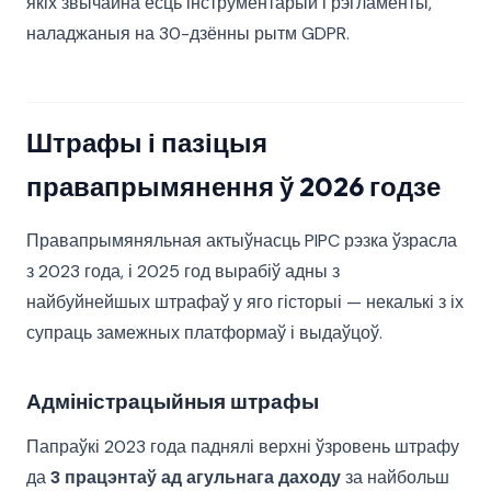
якіх звычайна ёсць інструментарый і рэгламенты,
наладжаныя на 30-дзённы рытм GDPR.
Штрафы і пазіцыя
правапрымянення ў 2026 годзе
Правапрымяняльная актыўнасць PIPC рэзка ўзрасла
з 2023 года, і 2025 год вырабіў адны з
найбуйнейшых штрафаў у яго гісторыі — некалькі з іх
супраць замежных платформаў і выдаўцоў.
Адміністрацыйныя штрафы
Папраўкі 2023 года паднялі верхні ўзровень штрафу
да
3 працэнтаў ад агульнага даходу
за найбольш