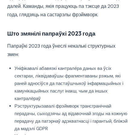
далей. Каманды, якія працуюць па тэксце да 2023
года, глядзяць на састарэлы фрэймворк.
Што змянілі папраўкі 2023 года
Папраўкі 2023 года ўнеслі некалькі структурных
змен:
Уніфікавалі абавязкі кантралёра даных ва ўсіх
сектарах, ліквідаваўшы фрагментаваны рэжым, які
раней адносіўся да пастаўшчыкоў інфармацыйных і
камунікацыйных паслуг інакш, чым да іншых
кантралёраў
Рэструктурызавалі фрэймворк трансгранічнай
перадачы, сыходзячы ад відавочнай згоды на кожную
перадачу да патэрнаў адэкватнасці і гарантый, бліжэй
да мадэлі GDPR