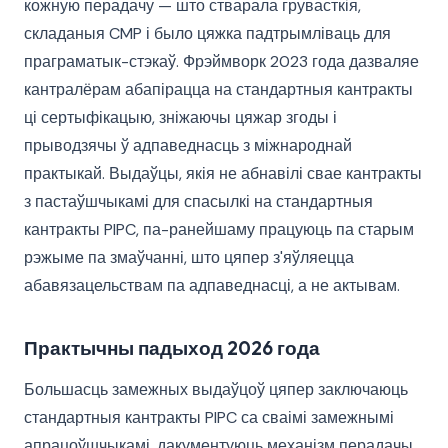
кожную перадачу — што стварала грувасткія,
складаныя CMP і было цяжка падтрымліваць для
праграматык-стэкаў. Фрэймворк 2023 года дазваляе
кантралёрам абапірацца на стандартныя кантракты
ці сертыфікацыю, зніжаючы цяжар згоды і
прыводзячы ў адпаведнасць з міжнароднай
практыкай. Выдаўцы, якія не абнавілі свае кантракты
з пастаўшчыкамі для спасылкі на стандартныя
кантракты PIPC, па-ранейшаму працуюць па старым
рэжыме па змаўчанні, што цяпер з'яўляецца
абавязацельствам па адпаведнасці, а не актывам.
Практычны падыход 2026 года
Большасць замежных выдаўцоў цяпер заключаюць
стандартныя кантракты PIPC са сваімі замежнымі
апрацоўшчыкамі, дакументуюць механізм перадачы