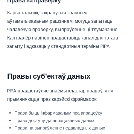
Права на праверку
Карыстальнікі, закранутыя значным
аўтаматызаваным рашэннем, могуць запытаць
чалавечую праверку, выпраўленне ці тлумачэнне.
Кантралёр павінен прадаставіць канал для гэтага
запыту і адказаць у стандартныя тэрміны PIPA.
Правы суб'ектаў даных
PIPA прадастаўляе знаёмы кластар правоў, якія
прымяняюцца праз карэйскі фрэймворк:
Права быць інфармаваным пра апрацоўку
Права доступу да апрацаваных даных
Права на выпраўленне недакладных даных