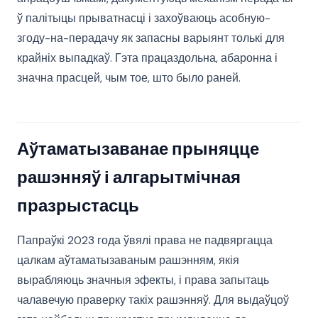
ў палітыцы прыватнасці і захоўваюць асобную-
згоду-на-перадачу як запасны варыянт толькі для
крайніх выпадкаў. Гэта працаздольна, абаронна і
значна прасцей, чым тое, што было раней.
Аўтаматызаванае прыняцце
рашэнняў і алгарытмічная
празрыстасць
Папраўкі 2023 года ўвялі права не падвяргацца
цалкам аўтаматызаваным рашэнням, якія
вырабляюць значныя эфекты, і права запытаць
чалавечую праверку такіх рашэнняў. Для выдаўцоў