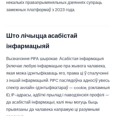
некалькіх правапрымяняльных дзеяннях супраць
замежных платформаў з 2023 года.
Што лічыцца асабістай
інфармацыяй
Вызначэнне PIPA шырокае. Асабістая інфармацыя
ўключае любую інфармацыю пра жывога чалавека,
якая можа ідэнтыфікаваць яго, прама ці ў спалучэнні
з іншай інфармацыяй. PIPC паслядоўна адносіў увесь
спектр анлайн-ідэнтыфікатараў — cookie, рэкламныя
ID, IP-адрасы, адбіткі прылад і паводзінскія профілі —
да асабістай інфармацыі, калі яны могуць быць
прывязаны да чалавека напрамую ці разумнымі