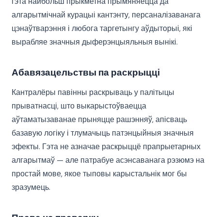
гэта найбольш прыкметна прымяняецца да
алгарытмічнай курацыі кантэнту, персаналізаванага
цэнаўтварэння і любога таргетынгу аўдыторыі, які
вырабляе значныя дыферэнцыяльныя вынікі.
Абавязацельствы па раскрыцці
Кантралёры павінны раскрываць у палітыцы
прыватнасці, што выкарыстоўваецца
аўтаматызаванае прыняцце рашэнняў, апісваць
базавую логіку і тлумачыць патэнцыйныя значныя
эфекты. Гэта не азначае раскрыццё прапрыетарных
алгарытмаў — але патрабуе асэнсаванага рэзюмэ на
простай мове, якое тыповы карыстальнік мог бы
зразумець.