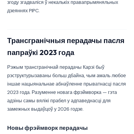
згоду згадваліся ў некалькіх правапрымяняльных
дзеяннях PIPC.
Трансгранічныя перадачы пасля
папраўкі 2023 года
Рэжым трансгранічнай перадачы Карэі быў
рэструктурызаваны больш дбайна, чым амаль любое
іншае нацыянальнае абнаўленне прыватнасці пасля
2023 года. Разуменне новага фрэймворка — гэта
адзіны самы вялікі прабел у адпаведнасці для
замежных выдаўцоў у 2026 годзе.
Новы фрэймворк перадачы