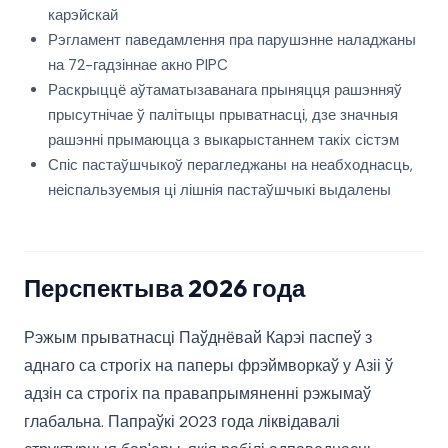
карэйскай
Рэгламент паведамлення пра парушэнне наладжаны
на 72-гадзіннае акно PIPC
Раскрыццё аўтаматызаванага прыняцця рашэнняў
прысутнічае ў палітыцы прыватнасці, дзе значныя
рашэнні прымаюцца з выкарыстаннем такіх сістэм
Спіс пастаўшчыкоў перагледжаны на неабходнасць,
неіспаль­зуемыя ці лішнія пастаўшчыкі выдалены
Перспектыва 2026 года
Рэжым прыватнасці Паўднёвай Карэі паспеў з
аднаго са строгіх на паперы фрэймворкаў у Азіі ў
адзін са строгіх па правапрымяненні рэжымаў
глабальна. Папраўкі 2023 года ліквідавалі