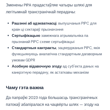
Зменены PIPA прадастаўляе чатыры шляхі для
легітымнай трансгранічнай перадачы:
Рашэнні аб адэкватнасці
, выпушчаныя PIPC для
краін ці сектараў прызначэння
Сертыфікацыю
замежнага атрымальніка па
прызнанай PIPC схеме сертыфікацыі
Стандартныя кантракты
, зацверджаныя PIPC, якія
функцыянуюць аналагічна стандартным дагаворным
умовам GDPR
Асобную відавочную згоду
ад суб'екта даных на
канкрэтную перадачу, як астаткавы механізм
Чаму гэта важна
Да папраўкі 2023 года большасць трансгранічных
патокаў абапіралася на чацвёрты шлях — згоду на