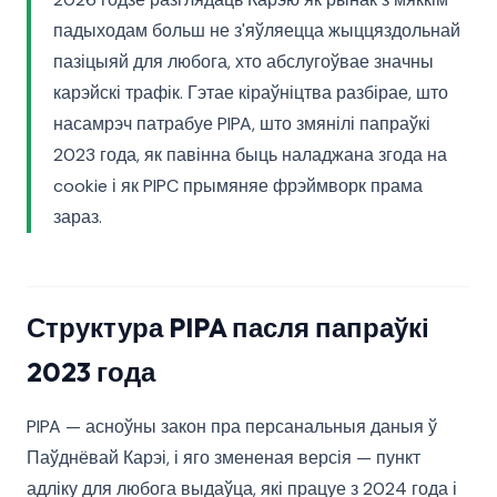
падыходам больш не з'яўляецца жыццяздольнай
пазіцыяй для любога, хто абслугоўвае значны
карэйскі трафік. Гэтае кіраўніцтва разбірае, што
насамрэч патрабуе PIPA, што змянілі папраўкі
2023 года, як павінна быць наладжана згода на
cookie і як PIPC прымяняе фрэймворк прама
зараз.
Структура PIPA пасля папраўкі
2023 года
PIPA — асноўны закон пра персанальныя даныя ў
Паўднёвай Карэі, і яго змененая версія — пункт
адліку для любога выдаўца, які працуе з 2024 года і