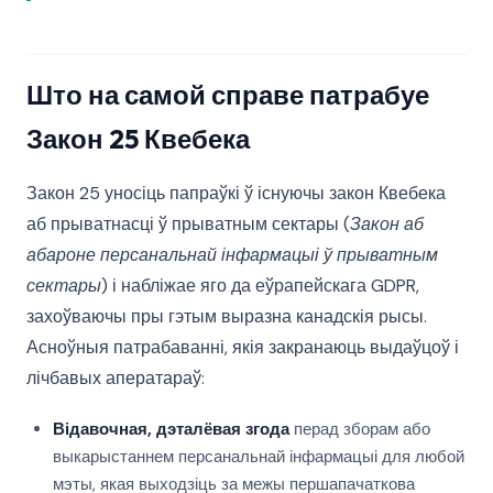
Што на самой справе патрабуе
Закон 25 Квебека
Закон 25 уносіць папраўкі ў існуючы закон Квебека
аб прыватнасці ў прыватным сектары (
Закон аб
абароне персанальнай інфармацыі ў прыватным
сектары
) і набліжае яго да еўрапейскага GDPR,
захоўваючы пры гэтым выразна канадскія рысы.
Асноўныя патрабаванні, якія закранаюць выдаўцоў і
лічбавых аператараў:
Відавочная, дэталёвая згода
перад зборам або
выкарыстаннем персанальнай інфармацыі для любой
мэты, якая выходзіць за межы першапачаткова