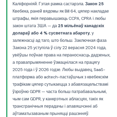
Каліфорніяй. Гэтая рамка састарэла.
Закон 25
Квебека, раней вядомы як Bill 64, цяпер накладае
штрафы, якія перавышаюць CCPA, CPRA і любы
закон штата ЗША — да
25 мільёнаў канадскіх
долараў або 4 % сусветнага абароту
, у
залежнасці ад таго, што больш. Заключная фаза
Закона 25 уступіла ў сілу 22 верасня 2024 года,
увёўшы поўнае права на пераноснасць дадзеных,
а правапрымяненне ўзмацнілася на працягу
2025 года і ў 2026 годзе. Любы выдавец, SaaS-
платформа або adtech-пастаўшчык з квебекскім
трафікам цяпер сутыкаецца з абавязацельствамі
ўзроўню GDPR — часта больш патрабавальнымі,
чым сам GDPR, у канкрэтных абласцях, такіх як
трансгранічныя перадачы і апавяшчэнні аб
аўтаматызаваным прыняцці рашэнняў.