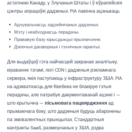
астатнюю Канаду, у Злучаныя Штаты і ў еўрапейскія
цэнтры апрацоўкі дадзеных. PIA павінна ацэньваць:
Адчувальнасць задзейнічаных дадзеных.
Мэту і неабходнасць перадачы.
Прававую базу юрысдыкцыі прызначэння.
Дзеючыя дагаворныя і тэхнічныя гарантыі.
Для выдаўцоў гэта найчасцей закранае аналітыку,
кіраванне тэгамі, логі CDN і дадзеныя рэкламнага
сервера, якія паступаюць у інфраструктуру ЗША. PIA
на адэкватнасць для Квебека не блакіруе гэтыя
перадачы, але патрабуе дакументаванай ацэнкі і —
што крытычна —
пісьмовага пацвярджэння
ад
прымаючага боку, што дадзеныя будуць абаронены
па эквівалентных прынцыпах. Стандартныя
кантракты SaaS, размешчаных у ЗША, рэдка