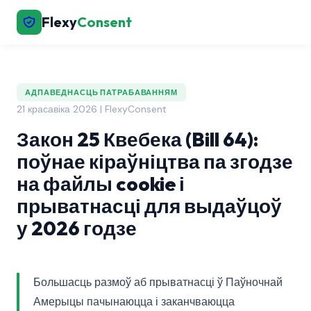
Flexy
Consent
АДПАВЕДНАСЦЬ ПАТРАБАВАННЯМ
21 красавіка 2026 | FlexyConsent
Закон 25 Квебека (Bill 64):
поўнае кіраўніцтва па згодзе
на файлы cookie і
прыватнасці для выдаўцоў
у 2026 годзе
Большасць размоў аб прыватнасці ў Паўночнай
Амерыцы пачынаюцца і заканчваюцца