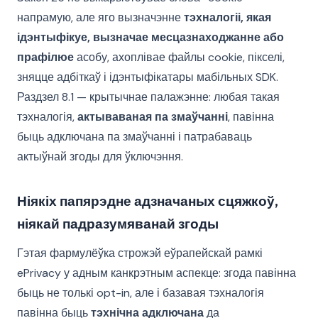
напрамую, але яго вызначэнне
тэхналогіі, якая
ідэнтыфікуе, вызначае месцазнаходжанне або
прафілюе
асобу, ахоплівае файлы cookie, пікселі,
зняцце адбіткаў і ідэнтыфікатары мабільных SDK.
Раздзел 8.1 — крытычнае палажэнне: любая такая
тэхналогія,
актываваная па змаўчанні
, павінна
быць адключана па змаўчанні і патрабаваць
актыўнай згоды для ўключэння.
Ніякіх папярэдне адзначаных сцяжкоў,
ніякай падразумяванай згоды
Гэтая фармулёўка строжэй еўрапейскай рамкі
ePrivacy у адным канкрэтным аспекце: згода павінна
быць не толькі opt-in, але і базавая тэхналогія
павінна быць
тэхнічна адключана
да