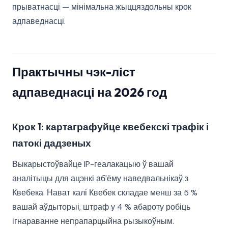
прыватнасці — мінімальна жыццяздольны крок
адпаведнасці.
Практычны чэк-ліст
адпаведнасці на 2026 год
Крок 1: картаграфуйце квебекскі трафік і
патокі дадзеных
Выкарыстоўвайце IP-геалакацыю ў вашай
аналітыцы для ацэнкі аб'ёму наведвальнікаў з
Квебека. Нават калі Квебек складае менш за 5 %
вашай аўдыторыі, штраф у 4 % абароту робіць
ігнараванне непрапарцыйна рызыкоўным.