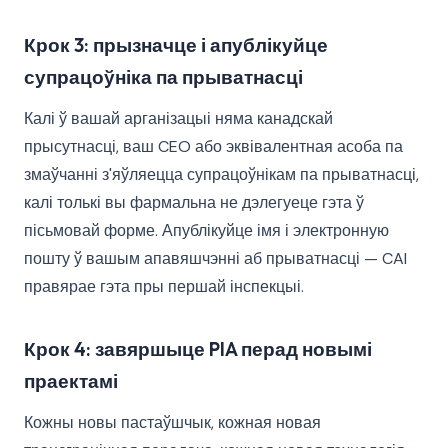
Крок 3: прызначце і апублікуйце
супрацоўніка па прыватнасці
Калі ў вашай арганізацыі няма канадскай
прысутнасці, ваш CEO або эквівалентная асоба па
змаўчанні з'яўляецца супрацоўнікам па прыватнасці,
калі толькі вы фармальна не дэлегуеце гэта ў
пісьмовай форме. Апублікуйце імя і электронную
пошту ў вашым апавяшчэнні аб прыватнасці — CAI
правярае гэта пры першай інспекцыі.
Крок 4: завяршыце PIA перад новымі
праектамі
Кожны новы пастаўшчык, кожная новая