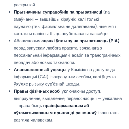
раскрытай.
Прызначаны супрацоўнік па прыватнасці
(па
змаўчанні — вышэйшы кіраўнік, калі толькі
паўнамоцтвы фармальна не дэлегаваны), чыё імя і
кантакты павінны быць апублікаваны на сайце.
Абавязковыя
ацэнкі ўплыву на прыватнасць (PIA)
перад запускам любога праекта, звязанага з
персанальнай інфармацыяй, асабліва трансгранічных
перадач або новых тэхналогій.
Апавяшчэнне аб уцечцы
у Камісію па доступе да
інфармацыі (CAI) і закранутым асобам, калі ўцечка
ўяўляе рызыку сур'ёзнай шкоды.
Правы фізічных асоб
, уключаючы доступ,
выпраўленне, выдаленне, пераноснасць і — унікальна
— права быць
праінфармаваным аб
аўтаматызаваным прыняцці рашэнняў
і запытаць
разгляд чалавекам.