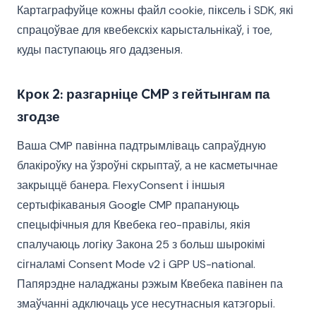
Картаграфуйце кожны файл cookie, піксель і SDK, які
спрацоўвае для квебекскіх карыстальнікаў, і тое,
куды паступаюць яго дадзеныя.
Крок 2: разгарніце CMP з гейтынгам па
згодзе
Ваша CMP павінна падтрымліваць сапраўдную
блакіроўку на ўзроўні скрыптаў, а не касметычнае
закрыццё банера. FlexyConsent і іншыя
сертыфікаваныя Google CMP прапануюць
спецыфічныя для Квебека гео-правілы, якія
спалучаюць логіку Закона 25 з больш шырокімі
сігналамі Consent Mode v2 і GPP US-national.
Папярэдне наладжаны рэжым Квебека павінен па
змаўчанні адключаць усе несутнасныя катэгорыі.