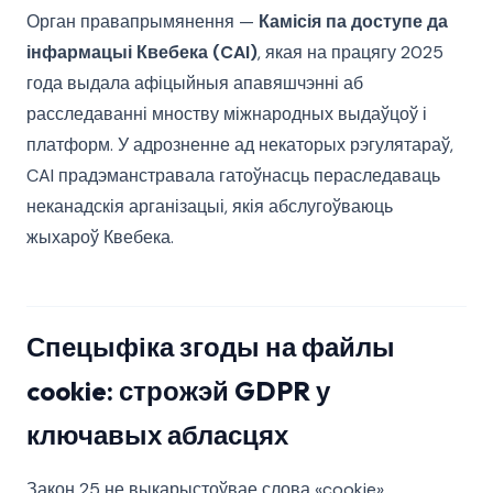
Орган правапрымянення —
Камісія па доступе да
інфармацыі Квебека (CAI)
, якая на працягу 2025
года выдала афіцыйныя апавяшчэнні аб
расследаванні мноству міжнародных выдаўцоў і
платформ. У адрозненне ад некаторых рэгулятараў,
CAI прадэманстравала гатоўнасць пераследаваць
неканадскія арганізацыі, якія абслугоўваюць
жыхароў Квебека.
Спецыфіка згоды на файлы
cookie: строжэй GDPR у
ключавых абласцях
Закон 25 не выкарыстоўвае слова «cookie»