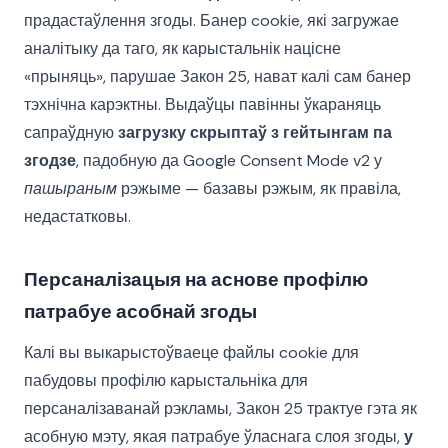
прадастаўлення згоды. Банер cookie, які загружае
аналітыку да таго, як карыстальнік націсне
«прыняць», парушае Закон 25, нават калі сам банер
тэхнічна карэктны. Выдаўцы павінны ўкараняць
сапраўдную
загрузку скрыптаў з гейтынгам па
згодзе
, падобную да Google Consent Mode v2 у
пашыраным
рэжыме — базавы рэжым, як правіла,
недастатковы.
Персаналізацыя на аснове профілю
патрабуе асобнай згоды
Калі вы выкарыстоўваеце файлы cookie для
пабудовы профілю карыстальніка для
персаналізаванай рэкламы, Закон 25 трактуе гэта як
асобную мэту, якая патрабуе ўласнага слоя згоды,
у