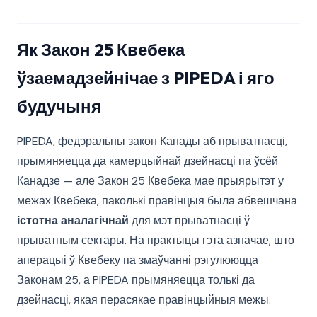
Як Закон 25 Квебека
ўзаемадзейнічае з PIPEDA і яго
будучыня
PIPEDA, федэральны закон Канады аб прыватнасці,
прымяняецца да камерцыйнай дзейнасці па ўсёй
Канадзе — але Закон 25 Квебека мае прыярытэт у
межах Квебека, паколькі правінцыя была абвешчана
істотна аналагічнай
для мэт прыватнасці ў
прыватным сектары. На практыцы гэта азначае, што
аперацыі ў Квебеку па змаўчанні рэгулююцца
Законам 25, а PIPEDA прымяняецца толькі да
дзейнасці, якая перасякае правінцыйныя межы.