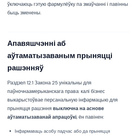
ўключаюць гэтую фармулёўку па змаўчанні і павінны
быць зменены.
Апавяшчэнні аб
аўтаматызаваным прыняцці
рашэнняў
Раздзел 12.1 Закона 25 унікальны для
паўночнаамерыканскага права: калі бізнес
выкарыстоўвае персанальную інфармацыю для
прыняцця рашэння
выключна на аснове
аўтаматызаванай апрацоўкі
, ён павінен:
Інфармаваць асобу падчас або да прыняцця