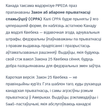
Канада таксама мадэрнізуе PIPEDA праз
прапанаваны
Закон аб абароне прыватнасці
спажыўцоў (CPPA)
. Калі CPPA будзе прыняты ў яго
цяперашняй форме, ён наблізіць астатнюю Канаду
да мадэлі Квебека — відавочная згода, адчувальныя
штрафы, федэральны ўпаўнаважаны па прыватнасці
з правам выдаваць прадпісанні і празрыстасць
аўтаматызаваных рашэнняў. Выдаўцы, якія будуюць
свой стэк вакол Закона 25 Квебека сёння, будуць
добра пазіцыянаваны для федэральных змен заўтра.
Кароткая версія: Закон 25 Квебека — не
правінцыйны кур'ёз. Гэта шаблон таго, куды рухаецца
канадская прыватнасць, і самы агрэсіўны рэжым
прыватнасці ў Амерыках. Выдаўцы, рэкламадаўцы і
SaaS-пастаўшчыкі, якія абслугоўваюць канадскі