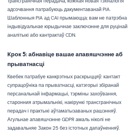
трансгранічная перадача, кожная новая тэхналогія
адсочвання патрабуюць дакументаванай PIA.
Шаблонныя PIA ад CAI прымаюцца; вам не патрэбна
індывідуальнае юрыдычнае заключэнне для руцінай
аналітыкі або кантрактаў CDN.
Крок 5: абнавіце вашае апавяшчэнне аб
прыватнасці
Квебек патрабуе канкрэтных раскрыццяў: кантакт
супрацоўніка па прыватнасці, катэгорыі збіранай
персанальнай інфармацыі, тэрміны захоўвання,
старонния атрымальнікі, накірункі трансгранічных
перадач і практыкі аўтаматызаваных рашэнняў.
Агульнае апавяшчэнне GDPR амаль ніколі не
задавальняе Закон 25 без істотных дапаўненняў.