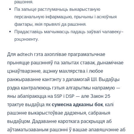
рашэння.
Па запыце растлумачыць выкарыстаную
персанальную інфармацыю, прычыны і асноўныя
фактары, якія прывялі да рашэння.
Прадаставіць магчымасць падаць заўвагі чалавеку-
рэцэнзенту.
Для adtech гэта ахоплівае праграматычнае
прыняцце рашэнняў па запытах ставак, дынамічнае
цэнаўтварэнне, ацэнку махлярства і любое
ранжыраванне кантэнту з дапамогай ШІ. Выдаўцы
рэдка кантралююць гэтыя алгарытмы напрамую —
яны абапіраюцца на SSP і DSP — але Закон 25
трактуе выдаўца як
сумесна адказны бок
, калі
рашэнне выкарыстоўвае дадзеныя, сабраныя
выдаўцом. Дадаванне кароткага раскрыцця аб
аўтаматызаваным рашэнні ў вашае апавяшчэнне аб