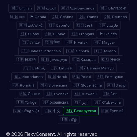
🇬🇧 English
🇸🇦 العربية
🇦🇿 Azərbaycanca
🇧🇬 Български
🇧🇩 বাংলা
🏴 Català
🇨🇿 Čeština
🇩🇰 Dansk
🇩🇪 Deutsch
🇬🇷 Ελληνικά
🇪🇸 Español
🇪🇪 Eesti
🇮🇷 فارسی
🇫🇮 Suomi
🇵🇭 Filipino
🇫🇷 Français
🏴 Galego
🇮🇱 עברית
🇮🇳 हिन्दी
🇭🇷 Hrvatski
🇭🇺 Magyar
🇮🇩 Bahasa Indonesia
🇮🇸 Íslenska
🇮🇹 Italiano
🇯🇵 日本語
🇬🇪 ქართული
🇰🇿 Қазақша
🇰🇷 한국어
🇱🇹 Lietuvių
🇱🇻 Latviešu
🇲🇾 Bahasa Melayu
🇳🇱 Nederlands
🇳🇴 Norsk
🇵🇱 Polski
🇵🇹 Português
🇷🇴 Română
🇸🇰 Slovenčina
🇸🇮 Slovenščina
🇦🇱 Shqip
🇷🇸 Српски
🇸🇪 Svenska
🇰🇪 Kiswahili
🇹🇭 ไทย
🇹🇷 Türkçe
🇺🇦 Українська
🇵🇰 اردو
🇺🇿 Oʻzbekcha
🇻🇳 Tiếng Việt
🇨🇳 中文
🇧🇾 Беларуская
🇷🇺 Русский
🇮🇳 தமிழ்
© 2026 FlexyConsent. All rights reserved.