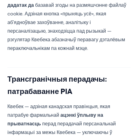
дадатак да
базавай згоды на размяшчэнне файлаў
cookie. Адзіная кнопка «прыняць усё», якая
аб'ядноўвае захоўванне, аналітыку і
персаналізацыю, знаходзіцца пад рызыкай —
рэгулятар Квебека абазначыў перавагу дэталёвым
пераключальнікам па кожнай мэце.
Трансгранічныя перадачы:
патрабаванне PIA
Квебек — адзіная канадская правінцыя, якая
патрабуе фармальнай
ацэнкі ўплыву на
прыватнасць
перад перадачай персанальнай
інфармацыі за межы Квебека — уключаючы ў