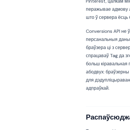
Pinterest, цалкам 
перажывае адмову ад
што ў сервера ёсць 
Conversions API не
персанальныя даныя
браўзера ці з серве
спрацаваў Tag да зг
больш кіравальная 
абодвух: браўзерны 
для дэдупліцыраван
адпраўкай.
Распаўсюдж