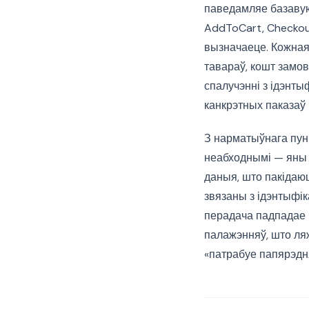
паведамляе базавую
AddToCart, Checkout
вызначаеце. Кожная
тавараў, кошт замовы
спалучэнні з ідэнты
канкрэтных паказаў п
З нарматыўнага пун
неабходнымі — яны 
даныя, што пакідаю
звязаны з ідэнтыфік
перадача падпадае 
палажэнняў, што ля
«патрабуе папярэдня