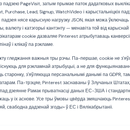
 падзею PageVisit, затым прымае паток дадатковых выклік
, Purchase, Lead, Signup, WatchVideo і карыстальніцкіх падз
 падзея нясе карысную нагрузку JSON, якая можа ўключаць
, валюту і катэгорыі кантэнту — менавіта той від карыснай н
фікатарам cookie дазваляе Pinterest атрыбутаваць канверсі
інаў і клікаў па рэкламе.
кту гледжання важныя тры рэчы. Па-першае, cookie не з'я
існуюць для рэкламнай атрыбуцыі, а не для функцыянаванн
ць старонку, з'яўляюцца персанальнымі данымі па GDPR, та
атарам. Па-трэцяе, Pinterest заснаваны ў Злучаных Штатах,
пад дзеянне Рамак прыватнасці даных ЕС-ЗША і стандарт
жаць у іх аснове. Усе тры ўмовы цвёрда змяшчаюць Pintere
й, свабодна дадзенай згоды» ў ЕС і Вялікабрытаніі.