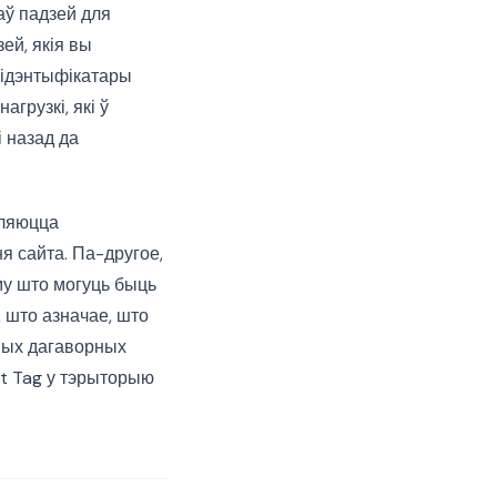
аў падзей для
ей, якія вы
 ідэнтыфікатары
агрузкі, які ў
і назад да
ўляюцца
я сайта. Па-другое,
му што могуць быць
 што азначае, што
ных дагаворных
st Tag у тэрыторыю