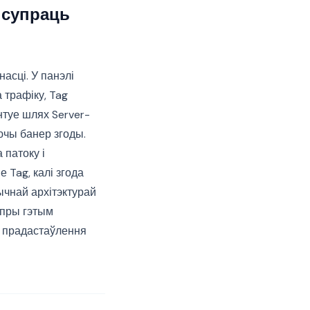
 супраць
асці. У панэлі
 трафіку, Tag
нтуе шлях Server-
уючы банер згоды.
 патоку і
 Tag, калі згода
ычнай архітэктурай
 пры гэтым
я прадастаўлення