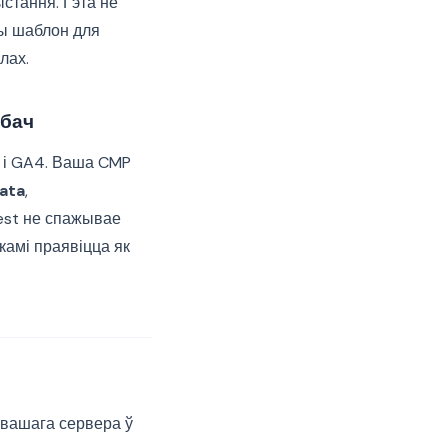
ыстання. Гэта не
ны шаблон для
лах.
обач
s і GA4. Ваша CMP
ata
,
rest не спажывае
камі праявіцца як
 вашага сервера ў