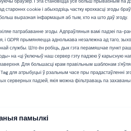
мінуючы браўзер. Гэта становіцца ўсё больш прывабным па 
 староннх cookie і абыходзіць частку крохкасці згоды браў
больш выразная інфармацыя аб тым, хто на што даў згоду.
 ўхіляе патрабаванне згоды. Адпраўляныя вамі падзеі па-р
, і GDPR прымяняецца аднолькава незалежна ад таго, зыход
рнай службы. Што ён робіць, дык гэта перамяшчае пункт раш
оды» на «ці ўключыў наш сервер гэту падзею ў карысную наг
паверхня. Для большасці крам правільным шаблонам з'яўля
Tag для атрыбуцыі ў рэальным часе пры прадастаўленні зго
ых серверных падзей, якія можна фільтраваць па захаваны
аныя памылкі