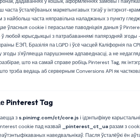
аронак, дадаваннях у кошык, аформленнях замовы і пакупка
ш часта ўсталёўваных маркетынгавых тэгаў у інтэрнэт-крам
м з найбольш часта няправільна наладжаных з пункту гледж
ідае ўласныя cookie і перасылае паводніцкія даныя ў Pinteres
о ў любой юрысдыкцыі з патрабаваннямі папярэдняй згоды 
краіны ЕЭП, Бразілія па LGPD і ўсё часцей Каліфорнія па CP
у згоды з'яўляецца парушэннем адпаведнасці, а не недагляд
разбірае, што на самай справе робіць Pinterest Tag, як інтэг
што трэба ведаць аб серверным Conversions API як частков
 Pinterest Tag
жаецца з
s.pinimg.com/ct/core.js
і ідэнтыфікуе карыстальн
nterest cookie пад назвай
_pinterest_ct_ua
разам з coo
еаўтэнтыфікаваных наведвальнікаў. Пасля ўсталёўкі ён аў