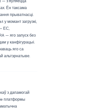
х — з'яўляецца
ах. Ён таксама
ання прыватнасці.
t у момант загрузкі,
— ЕС,
RA — яго запуск без
ам у канфігурацыі.
раваць яго са
ай альтэрнатыве.
ікаў з дапамогай
kie платформы
таматычна