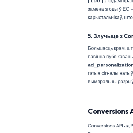
['LDU']
з кодамі кра
замена згоды ў ЕС 
карыстальнікаў, што
5. Злучыце з Co
Большасць крам, шт
павінна публікаваць
ad_personalizatio
гэтыя сігналы натыў
вымяральны разрыў 
Conversions 
Conversions API ад 