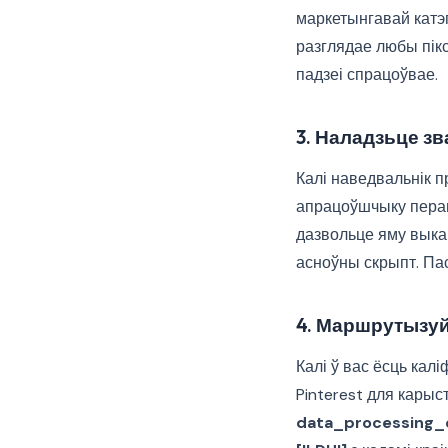
маркетынгавай катэ
разглядае любы пікс
падзеі спрацоўвае.
3. Наладзьце зв
Калі наведвальнік 
апрацоўшчыку перап
дазвольце яму выка
асноўны скрыпт. Пас
4. Маршрутызуйц
Калі ў вас ёсць кал
Pinterest для карыс
data_processing_