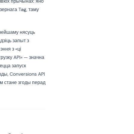
дзвюх прычынах: яно
зернага Tag, таму
анейшаму нясуць
зіць запыт з
эння з «ці
рузку API» — значна
ецца запуск
ды, Conversions API
м стане згоды перад