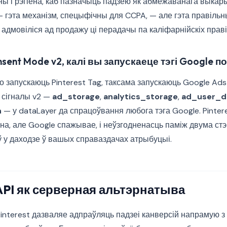
іны і рэгіёна, каб пазначыць падзею як абмежаванага выкар
— гэта механізм, спецыфічны для CCPA, — але гэта правіль
 адмовіліся ад продажу ці перадачы па каліфарнійскіх праві
nsent Mode v2, калі вы запускаеце тэгі Google п
о запускаюць Pinterest Tag, таксама запускаюць Google Ad
 сігналы v2 —
ad_storage
,
analytics_storage
,
ad_user_d
n
— у dataLayer да спрацоўвання любога тэга Google. Pinte
на, але Google спажывае, і неўзгодненасць паміж двума стэ
у даходзе ў вашых справаздачах атрыбуцыі.
API як серверная альтэрнатыва
Pinterest дазваляе адпраўляць падзеі канверсій напрамую з