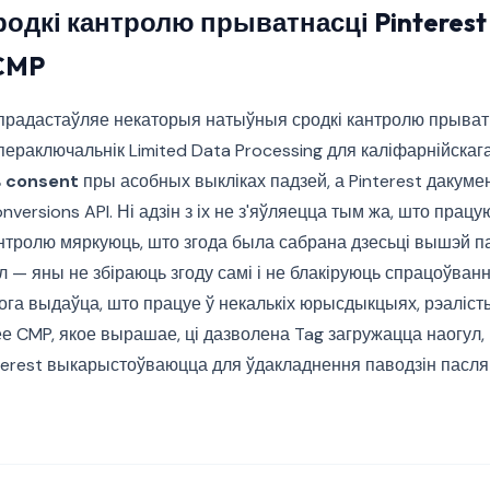
одкі кантролю прыватнасці Pinterest
CMP
 прадастаўляе некаторыя натыўныя сродкі кантролю прыватн
ераключальнік Limited Data Processing для каліфарнійскага
ь
consent
пры асобных выкліках падзей, а Pinterest дакуме
nversions API. Ні адзін з іх не з'яўляецца тым жа, што прац
нтролю мяркуюць, што згода была сабрана дзесьці вышэй па
л — яны не збіраюць згоду самі і не блакіруюць спрацоўванне
ога выдаўца, што працуе ў некалькіх юрысдыкцыях, рэаліст
е CMP, якое вырашае, ці дазволена Tag загружацца наогул,
terest выкарыстоўваюцца для ўдакладнення паводзін пасл