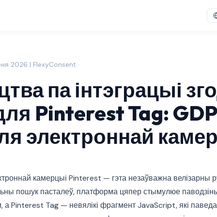
еня 2026 | FlexyConsent
цтва па інтэграцыі зг
для Pinterest Tag: GDP
ля электроннай каме
троннай камерцыі Pinterest — гэта незаўважна велізарны ру
альны пошук пасталеў, платформа цяпер стымулюе паводзіны
 а Pinterest Tag — невялікі фрагмент JavaScript, які павед