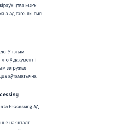
кіраўніцтва EDPB
на ад таго, які тып
ею. У гэтым
 яго ў дакумент і
тым загружае
юцца аўтаматычна.
cessing
Data Processing ад
энне накшталт