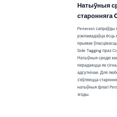
Натыўныя ср
старонняга 
Pinterest сапраўды
рэкламадаўца ёсць п
прымае ўласцівасц
Side Tagging праз Co
Натыўныя сродкі ка
перадаецца як сігна
адсутнічае. Для люб
з'яўляецца старонне
натыўныя флагі Pin
згоды.