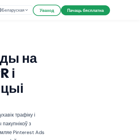
Беларуская
Уваход
Пачаць бясплатна
оды на
R і
рцыі
хавік трафіку і
 пакупнікоў з
амляе Pinterest Ads