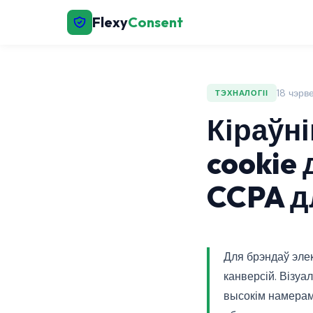
Flexy
Consent
18 чэрв
ТЭХНАЛОГІІ
Кіраўні
cookie 
CCPA д
Для брэндаў элек
канверсій. Візу
высокім намерам,