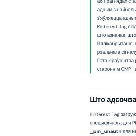
аб праглядах ст
адным з найболь
з'яўляецца адны
Pinterest Tag ск
што азначае, шт
Вялікабрытанія, 
рэальнага сігнал
Гэта кіраўніцтва 
староннім CMP і 
Што адсочвае
Pinterest Tag загру
спецыфічнага для Pi
_pin_unauth
для н