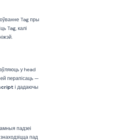
цоўванне Tag пры
ць Tag, калі
іжэй.
таўляюць у head
ней перапісаць —
script
і дадаючы
кламныя падзеі
 знаходзіцца пад