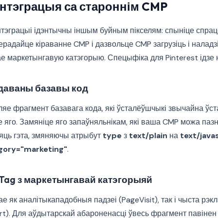
інтэграцыя са староннім CMP
тэграцыі ідэнтычны іншым буйным пікселям: спыніце спра
перадайце кіраванне CMP і дазвольце CMP загрузіць і наладзі
 маркетынгавую катэгорыю. Спецыфіка для Pinterest ідзе н
удаваны базавы код
ляе фрагмент базавага кода, які ўсталёўшчыкі звычайна ўс
 яго. Замяніце яго запаўняльнікам, які ваша CMP можа паз
ць гэта, змяняючы атрыбут
type
з
text/plain
на
text/java
gory="marketing"
.
 Tag з маркетынгавай катэгорыяй
нае як аналітыкападобныя падзеі (PageVisit), так і чыста рэ
rt). Для аўдытарскай абароненасці ўвесь фрагмент павінен