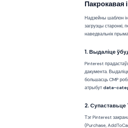
Пакрокавая 
Надзейны шаблон ін
загрузцы старонкі, 
наведвальнік прымае
1. Выдаліце ўб
Pinterest прадастаў
дакумента. Выдаліце
большасць CMP робя
атрыбут
data-cate
2. Супаставьце
Тэг Pinterest закра
(Purchase, AddToCa