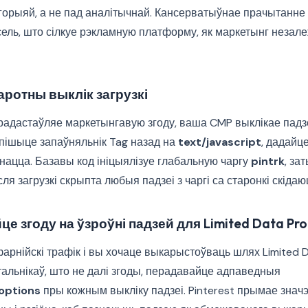
горыяй, а не пад аналітычнай. Кансерватыўнае прачытанне 
ель, што сілкуе рэкламную платформу, як маркетынг незалеж
аротны выклік загрузкі
прадастаўляе маркетынгавую згоду, ваша CMP выклікае падз
ішыце запаўняльнік Tag назад на
text/javascript
, дадайце
нацца. Базавы код ініцыялізуе глабальную чаргу
pintrk
, за
ля загрузкі скрыпта любыя падзеі з чаргі са старонкі скіда
е згоду на ўзроўні падзей для Limited Data Pro
іфарнійскі трафік і вы хочаце выкарыстоўваць шлях Limited 
тальнікаў, што не далі згоды, перадавайце адпаведныя
options
пры кожным выкліку падзеі. Pinterest прымае знач